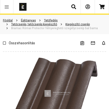
Keresés
ió
Dokumentumok
Vásárlói vélemények
Kérdések és válaszok
Főoldal
Építőanyag
Tetőfedés
Tetőcserép, tetőcserép kiegészítő
Kiegészítő cserép
Bramac Római Protector félnyeregtető szegélycserép bal barna
Összehasonlítás