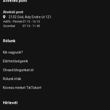
Átvételi pont
Átvételi pont
2132 Göd, Ady Endre út 121.
Hétfő - Péntek
07:15 - 16:15
Szombat
07:15 - 11:45
Rólunk
Kik vagyunk?
Elérhetőségeink
Olvasd blogunkat is!
Rólunk írták
Kövess minket TikTokon!
Hírlevél