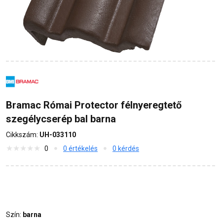
Bramac Római Protector félnyeregtető
szegélycserép bal barna
Cikkszám:
UH-033110
0
0 értékelés
0 kérdés
Szín:
barna