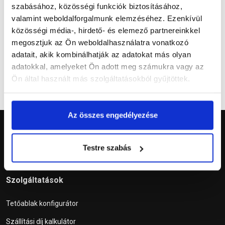
szabásához, közösségi funkciók biztosításához,
valamint weboldalforgalmunk elemzéséhez. Ezenkívül
Kérdések és válaszok
közösségi média-, hirdető- és elemező partnereinkkel
megosztjuk az Ön weboldalhasználatra vonatkozó
adatait, akik kombinálhatják az adatokat más olyan
adatokkal, amelyeket Ön adott meg számukra vagy az
Ön által használt más szolgáltatásokból gyűjtöttek.
Az összes engedélyezése
Testre szabás
Szolgáltatások
Tetőablak konfigurátor
Szállítási díj kalkulátor