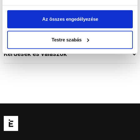
Vásárlói vélemények
Az összes engedélyezése
Testre szabás
Kérdések és válaszok