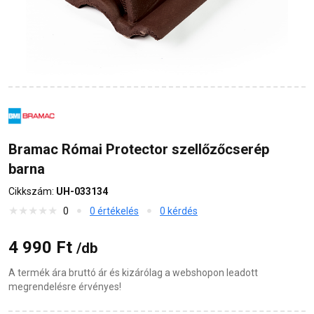
Bramac Római Protector szellőzőcserép
barna
Cikkszám:
UH-033134
0
0 értékelés
0 kérdés
4 990 Ft
/db
A termék ára bruttó ár és kizárólag a webshopon leadott
megrendelésre érvényes!