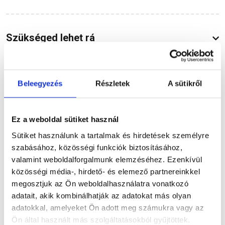
Szükséged lehet rá
Beleegyezés
Részletek
A sütikről
Részletes leírás
Ez a weboldal sütiket használ
Sütiket használunk a tartalmak és hirdetések személyre
Termékinformáció
szabásához, közösségi funkciók biztosításához,
valamint weboldalforgalmunk elemzéséhez. Ezenkívül
közösségi média-, hirdető- és elemező partnereinkkel
megosztjuk az Ön weboldalhasználatra vonatkozó
adatait, akik kombinálhatják az adatokat más olyan
Dokumentumok
(2)
adatokkal, amelyeket Ön adott meg számukra vagy az
Ön által használt más szolgáltatásokból gyűjtöttek.