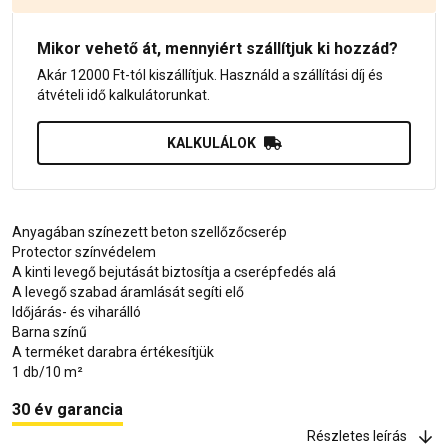
Mikor vehető át, mennyiért szállítjuk ki hozzád?
Akár 12000 Ft-tól kiszállítjuk. Használd a szállítási díj és
átvételi idő kalkulátorunkat.
KALKULÁLOK
Anyagában színezett beton szellőzőcserép
Protector színvédelem
A kinti levegő bejutását biztosítja a cserépfedés alá
A levegő szabad áramlását segíti elő
Időjárás- és viharálló
Barna színű
A terméket darabra értékesítjük
1 db/10 m²
30 év garancia
Részletes leírás