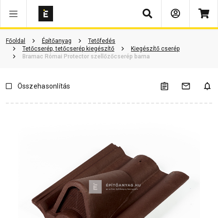
Keresés
ió
Dokumentumok
Vásárlói vélemények
Kérdések és válaszok
Főoldal
Építőanyag
Tetőfedés
Tetőcserép, tetőcserép kiegészítő
Kiegészítő cserép
Bramac Római Protector szellőzőcserép barna
Összehasonlítás