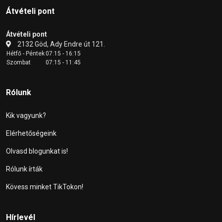
Átvételi pont
Átvételi pont
2132 Göd, Ady Endre út 121.
Hétfő - Péntek
07:15 - 16:15
Szombat
07:15 - 11:45
Rólunk
Kik vagyunk?
Elérhetőségeink
Olvasd blogunkat is!
Rólunk írták
Kövess minket TikTokon!
Hírlevél