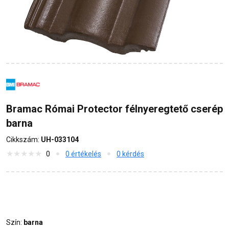
Bramac Római Protector félnyeregtető cserép
barna
Cikkszám:
UH-033104
0
0 értékelés
0 kérdés
Szín:
barna