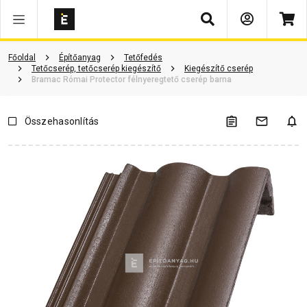
Keresés
ió
Dokumentumok
Vásárlói vélemények
Kérdések és válaszok
Főoldal
Építőanyag
Tetőfedés
Tetőcserép, tetőcserép kiegészítő
Kiegészítő cserép
Bramac Római Protector félnyeregtető cserép barna
Összehasonlítás