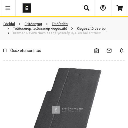
Keresés
ió
Dokumentumok
Vásárlói vélemények
Kérdések és válaszok
Főoldal
Építőanyag
Tetőfedés
Tetőcserép, tetőcserép kiegészítő
Kiegészítő cserép
Bramac Reviva Novo szegélycserép 3/4-es bal antracit
Összehasonlítás