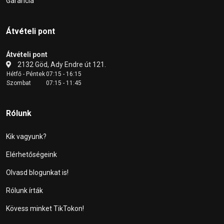
Garancia
Átvételi pont
Átvételi pont
2132 Göd, Ady Endre út 121.
Hétfő - Péntek
07:15 - 16:15
Szombat
07:15 - 11:45
Rólunk
Kik vagyunk?
Elérhetőségeink
Olvasd blogunkat is!
Rólunk írták
Kövess minket TikTokon!