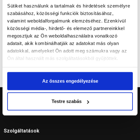
Vásárlói vélemények
Sütiket használunk a tartalmak és hirdetések személyre
szabásához, közösségi funkciók biztosításához,
valamint weboldalforgalmunk elemzéséhez. Ezenkívül
közösségi média-, hirdető- és elemező partnereinkkel
megosztjuk az Ön weboldalhasználatra vonatkozó
Kérdések és válaszok
adatait, akik kombinálhatják az adatokat más olyan
adatokkal, amelyeket Ön adott meg számukra vagy az
Ön által használt más szolgáltatásokból gyűjtöttek.
Az összes engedélyezése
Testre szabás
Szolgáltatások