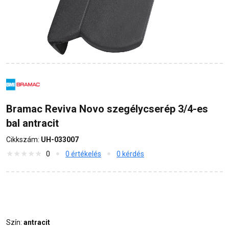
Bramac Reviva Novo szegélycserép 3/4-es
bal antracit
Cikkszám:
UH-033007
0
0 értékelés
0 kérdés
Szín:
antracit