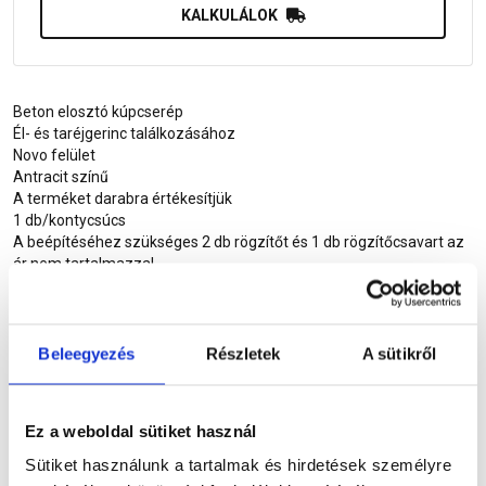
KALKULÁLOK
Beton elosztó kúpcserép
Él- és taréjgerinc találkozásához
Novo felület
Antracit színű
A terméket darabra értékesítjük
1 db/kontycsúcs
A beépítéséhez szükséges 2 db rögzítőt és 1 db rögzítőcsavart az
ár nem tartalmazza!
30 év garancia
Részletes leírás
Beleegyezés
Részletek
A sütikről
Szükséged lehet rá
Ez a weboldal sütiket használ
Sütiket használunk a tartalmak és hirdetések személyre