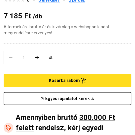
0
0 értékelés
0 kérdés
7 185 Ft
/db
A termék ára bruttó ár és kizárólag a webshopon leadott
megrendelésre érvényes!
db
Kosárba rakom
% Egyedi ajánlatot kérek %
Amennyiben bruttó
300.000 Ft
felett
rendelsz, kérj egyedi