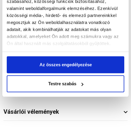
szabásához, közösségi funkciók biztosításához,
valamint weboldalforgalmunk elemzéséhez. Ezenkívül
Részletes leírás
közösségi média-, hirdető- és elemező partnereinkkel
megosztjuk az Ön weboldalhasználatra vonatkozó
adatait, akik kombinálhatják az adatokat más olyan
adatokkal, amelyeket Ön adott meg számukra vagy az
Ön által használt más szolgáltatásokból gyűjtöttek.
Termékinformáció
Az összes engedélyezése
Dokumentumok
(1)
Testre szabás
Vásárlói vélemények