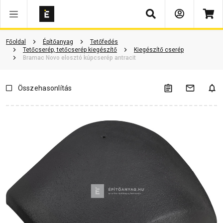
Keresés
ió
Dokumentumok
Vásárlói vélemények
Kérdések és válaszok
Főoldal
Építőanyag
Tetőfedés
Tetőcserép, tetőcserép kiegészítő
Kiegészítő cserép
Bramac Novo elosztó kúpcserép antracit
Összehasonlítás