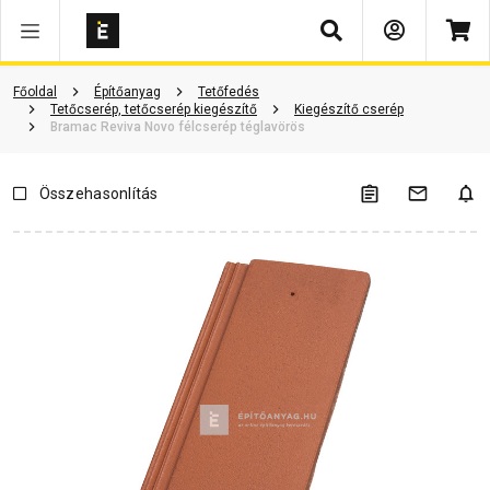
Keresés
ió
Dokumentumok
Vásárlói vélemények
Kérdések és válaszok
Főoldal
Építőanyag
Tetőfedés
Tetőcserép, tetőcserép kiegészítő
Kiegészítő cserép
Bramac Reviva Novo félcserép téglavörös
Összehasonlítás