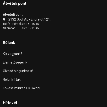
Átvételi pont
Átvételi pont
2132 Göd, Ady Endre út 121.
Hétfő - Péntek
07:15 - 16:15
Szombat
07:15 - 11:45
Rólunk
Kik vagyunk?
Elérhetőségeink
Olvasd blogunkat is!
Rólunk írták
Kövess minket TikTokon!
Hírlevél