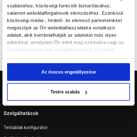
szabásához, közösségi funkciók biztosításához,
valamint weboldalforgalmunk elemzéséhez. Ezenkívül
közösségi média-, hirdető- és elemező partnereinkkel
Kérdések és válaszok
megosztjuk az Ön weboldalhasználatra vonatkozó
adatait, akik kombinálhatják az adatokat más olyan
adatokkal, amelyeket Ön adott meg számukra vagy az
Ön által használt más szolgáltatásokból gyűjtöttek.
Az összes engedélyezése
Testre szabás
Szolgáltatások
Tetőablak konfigurátor