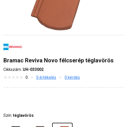
Bramac Reviva Novo félcserép téglavörös
Cikkszám:
UH-033002
0
0 értékelés
0 kérdés
Szín:
téglavörös