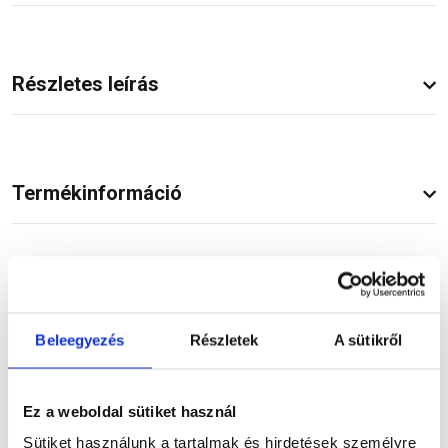
Részletes leírás
Termékinformáció
Dokumentumok
(1)
Beleegyezés
Részletek
A sütikről
Vásárlói vélemények
Ez a weboldal sütiket használ
Sütiket használunk a tartalmak és hirdetések személyre