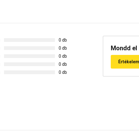
g
0 db
Mondd el 
g
0 db
g
0 db
Értékele
g
0 db
g
0 db