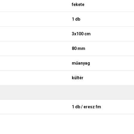
fekete
1 db
3x100 cm
80 mm
műanyag
kültér
1 db / eresz fm