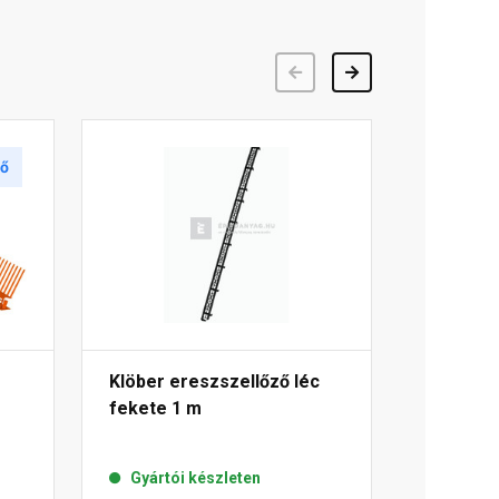
Előző
Következő
tő
Klöber ereszszellőző léc
fekete 1 m
Gyártói készleten