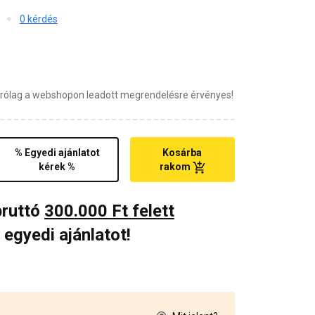
0 kérdés
zárólag a webshopon leadott megrendelésre érvényes!
% Egyedi ajánlatot
Kosárba
kérek %
rakom
bruttó
300.000 Ft felett
 egyedi ajánlatot!