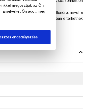
lécre kell helyezni. Kialakításnak köszönhetően
einkkel megosztjuk az Ön
l, amelyeket Ön adott meg
ósághű megjelenítését. Ennek ellenére, mivel a
peken látható színek árnyalataikban eltérhetnek
összes engedélyezése