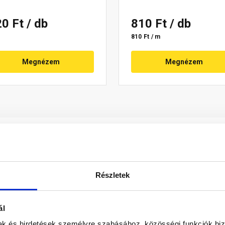
20 Ft
/ db
810 Ft
/ db
810 Ft / m
Megnézem
Megnézem
Részletek
ál
szellőző keresztmetszet az eresz mentén. A cserép hullámaiba
mak és hirdetések személyre szabásához, közösségi funkciók biz