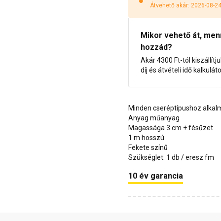
Átvehető akár: 2026-08-2
Mikor vehető át, menny
hozzád?
Akár 4300 Ft-tól kiszállítj
díj és átvételi idő kalkulát
Minden cseréptípushoz alka
Anyag műanyag
Magassága 3 cm + fésűzet
1 m hosszú
Fekete színű
Szükséglet: 1 db / eresz fm
10 év garancia