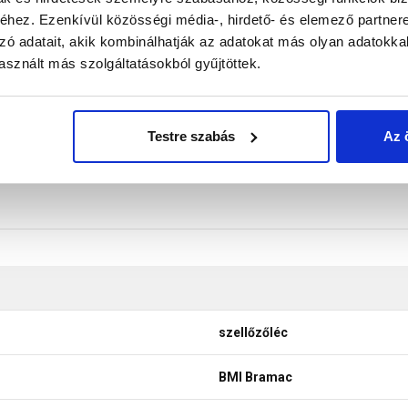
léc megkettőzése. A szellőzőlécet közvetlenül az első, legalsó 
hez. Ezenkívül közösségi média-, hirdető- és elemező partner
eszteni.
zó adatait, akik kombinálhatják az adatokat más olyan adatokka
don biztosítani a termékeink színének a lehető leginkább val
sznált más szolgáltatásokból gyűjtöttek.
nek a legtöbb esetben nem tükrözik 100%-ban a valóságot, a ké
Testre szabás
Az 
szellőzőléc
BMI Bramac