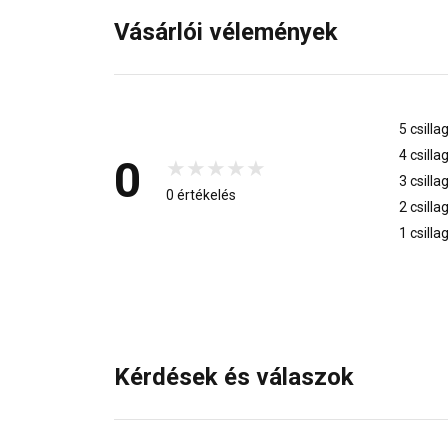
Vásárlói vélemények
5 csilla
4 csilla
0
3 csilla
0 értékelés
2 csilla
1 csilla
Kérdések és válaszok