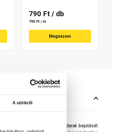
790 Ft
/ db
790 Ft / m
Megnézem
A sütikről
 símuló fésűk meggátolják a madarak bejutását.
tosításához, valamint