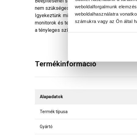
Beépítésénél szükségtelenné válik az első tető
weboldalforgalmunk elemzésé
nem szükséges a csatornatartó vasakat besülly
weboldalhasználatra vonatko
Igyekeztünk minden technikailag lehetséges mó
számukra vagy az Ön által ha
monitorok és telefonok kijelzőin megjelenő szí
a tényleges színektől.
Termékinformáció
Alapadatok
Termék típusa
Gyártó