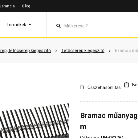
Garancia
Blog
leírás
Termékinformáció
Vásárlói vélemények
Kérdések 
Termékek
rép, tetőcserép kiegészítő
Tetőcserép kiegészítő
Bramac műa
Bev
Összehasonlítás
Bramac műanyag 
m
Cikkszám:
UH-032761