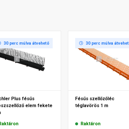
30 perc múlva átvehető
30 perc múlva átvehe
hler Plus fésűs
Fésűs szellőzőléc
eszszellőző elem fekete
téglavörös 1 m
m
Raktáron
Raktáron