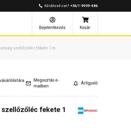
Kérdésed van?
+36/1-9999-686
és válaszok
Kapcsolódó cikkek
Bejelentkezés
Kosár
nyag szellőzőléc fekete 1 m
Megosztás e-
ásárlólistára
Árfigyelő
mailben
szellőzőléc fekete 1