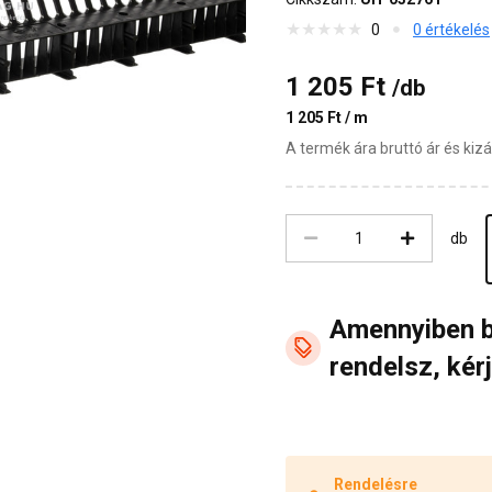
0
0 értékelés
1 205 Ft
/db
1 205 Ft / m
A termék ára bruttó ár és ki
db
Amennyiben 
rendelsz, kérj
Rendelésre