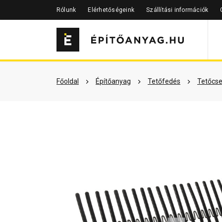
Rólunk
Elérhetőségeink
Szállítási információk
Szükséged lehet rá
Részletes 
Főoldal
Építőanyag
Tetőfedés
Tetőcse