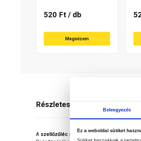
520 Ft
/ db
5
Megnézem
Részletes leírás
Beleegyezés
Ez a weboldal sütiket haszn
A
szellőzőléc
segítségével 200 cm² -rel nő a 
Sütiket használunk a tartal