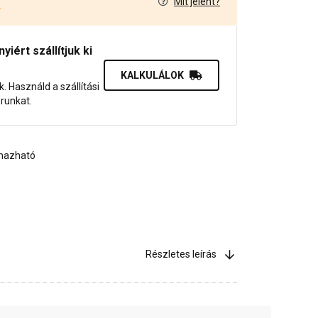
Mit jelent?
4
iért szállítjuk ki
KALKULÁLOK
uk. Használd a szállítási
orunkat.
lmazható
Részletes leírás