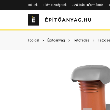
Rólunk
Elérhetőségeink
Szállítási információk
Részletes leírás
Termékinfor
Főoldal
Építőanyag
Tetőfedés
Tetőcse