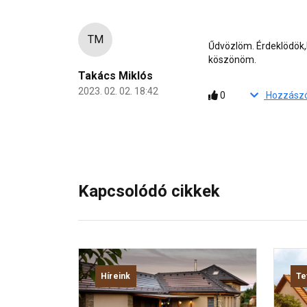
TM
Űdvözlöm. Érdeklödök,h
köszönöm.
Takács Miklós
2023. 02. 02. 18:42
0
Kapcsolódó cikkek
Híreink
Te