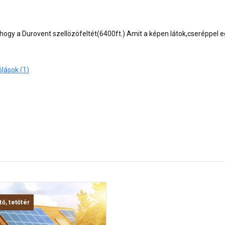
ogy a Durovent szellözöfeltét(6400ft.) Amit a képen látok,cseréppel 
Hozzászólások (
1
)
tő, tetőtér