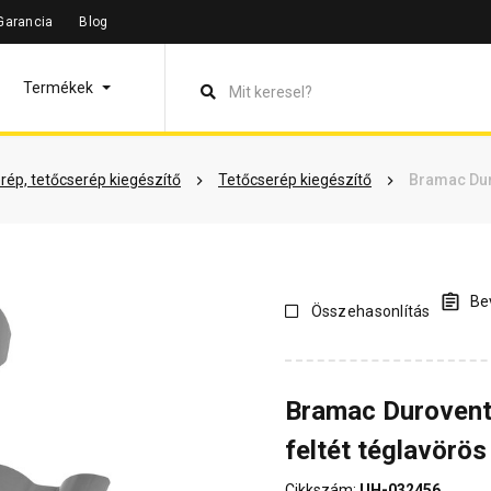
Garancia
Blog
máció
Vásárlói vélemények
Kérdések és válaszok
Kapcsol
Termékek
rép, tetőcserép kiegészítő
Tetőcserép kiegészítő
Bramac Dur
Bev
Összehasonlítás
Bramac Durovent
feltét téglavörös
Cikkszám:
UH-032456