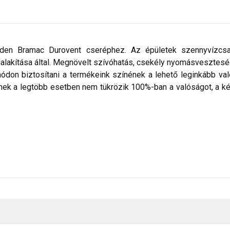
den Bramac Durovent cseréphez. Az épületek szennyvízcsat
ialakítása által. Megnövelt szívóhatás, csekély nyomásvesztes
don biztosítani a termékeink színének a lehető leginkább val
nek a legtöbb esetben nem tükrözik 100%-ban a valóságot, a ké