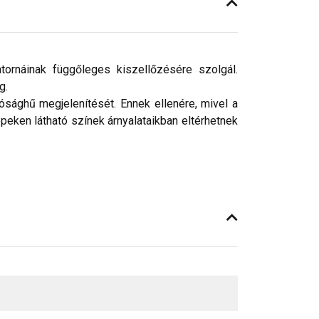
ornáinak függőleges kiszellőzésére szolgál.
ég.
ósághű megjelenítését. Ennek ellenére, mivel a
peken látható színek árnyalataikban eltérhetnek