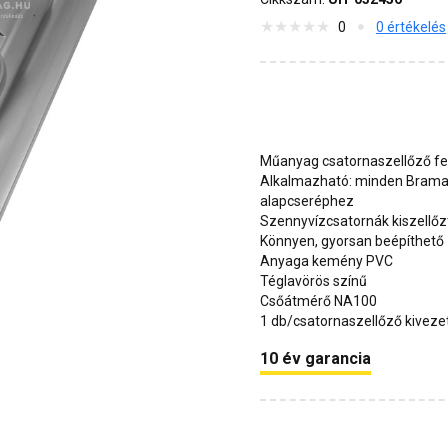
0
0 értékelés
Műanyag csatornaszellőző fe
Alkalmazható: minden Brama
alapcseréphez
Szennyvízcsatornák kiszellőz
Könnyen, gyorsan beépíthető
Anyaga kemény PVC
Téglavörös színű
Csőátmérő NA100
1 db/csatornaszellőző kiveze
10 év garancia