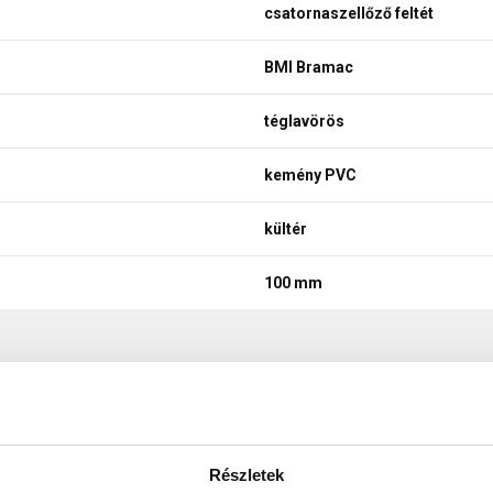
csatornaszellőző feltét
BMI Bramac
téglavörös
kemény PVC
kültér
100 mm
1 db/csatornaszellőző kivezet
Részletek