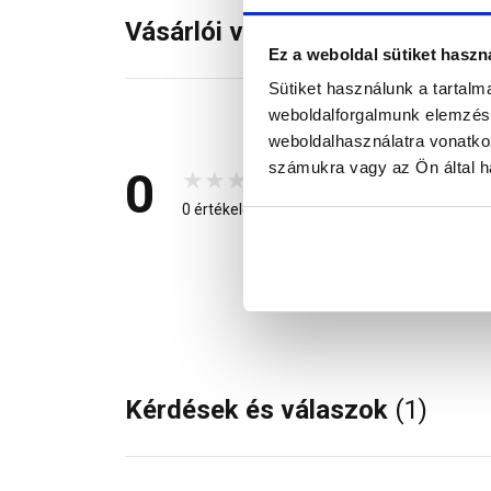
Vásárlói vélemények
Ez a weboldal sütiket haszn
Sütiket használunk a tartal
weboldalforgalmunk elemzésé
5 csilla
weboldalhasználatra vonatko
4 csilla
számukra vagy az Ön által ha
0
3 csilla
0 értékelés
2 csilla
1 csilla
Kérdések és válaszok
(1)