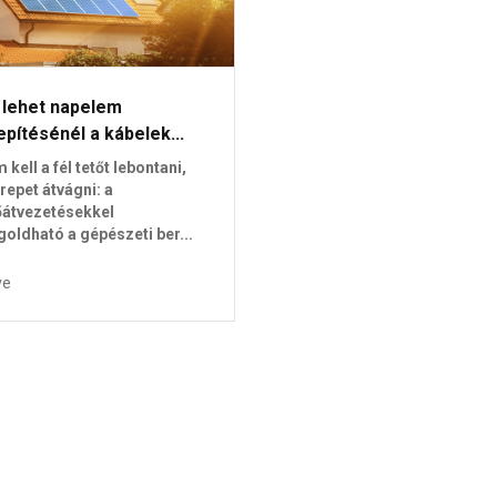
 lehet napelem
epítésénél a kábelek...
 kell a fél tetőt lebontani,
repet átvágni: a
őátvezetésekkel
oldható a gépészeti ber...
ve