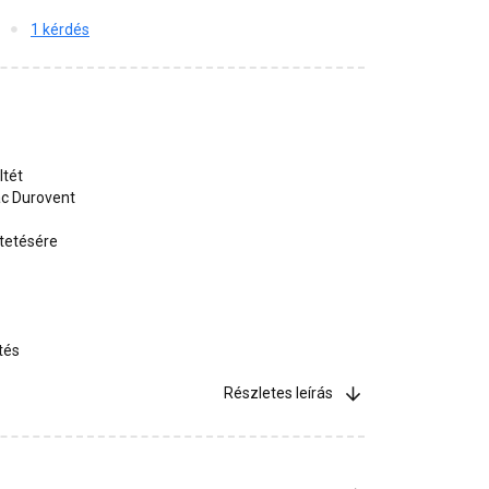
1 kérdés
ltét
c Durovent
tetésére
tés
Részletes leírás