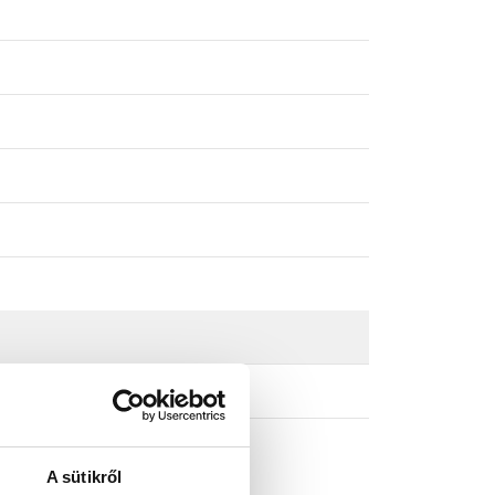
és
A sütikről