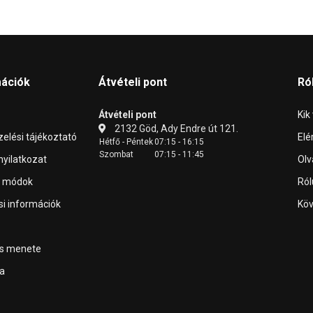
mációk
Átvételi pont
Ró
Átvételi pont
Kik
2132 Göd, Ady Endre út 121.
elési tájékoztató
Elé
Hétfő - Péntek
07:15 - 16:15
Szombat
07:15 - 11:45
 nyilatkozat
Olv
i módok
Ról
ási információk
Köv
ás menete
a