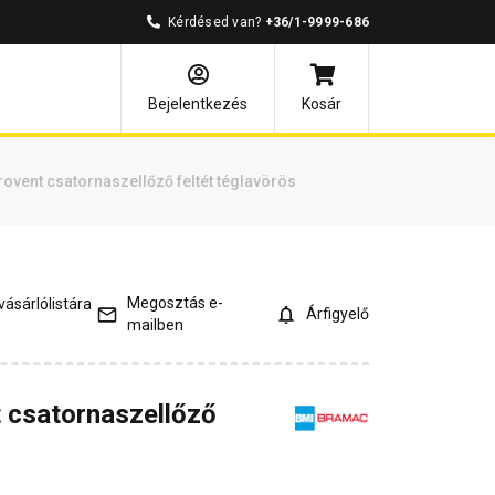
Kérdésed van?
+36/1-9999-686
ódó cikkek
Bejelentkezés
Kosár
ovent csatornaszellőző feltét téglavörös
Megosztás e-
ásárlólistára
Árfigyelő
mailben
 csatornaszellőző