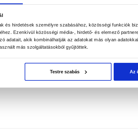
ál
mak és hirdetések személyre szabásához, közösségi funkciók biz
hez. Ezenkívül közösségi média-, hirdető- és elemező partner
g
0 db
zó adatait, akik kombinálhatják az adatokat más olyan adatokka
Mondd el 
g
0 db
sznált más szolgáltatásokból gyűjtöttek.
g
0 db
Értékele
g
0 db
g
0 db
Testre szabás
Az 