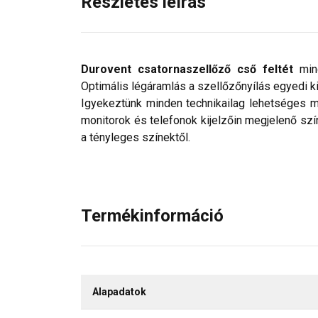
Részletes leírás
Durovent csatornaszellőző cső feltét
min
Optimális légáramlás a szellőzőnyílás egyedi k
Igyekeztünk minden technikailag lehetséges mó
monitorok és telefonok kijelzőin megjelenő szí
a tényleges színektől.
Termékinformáció
Alapadatok