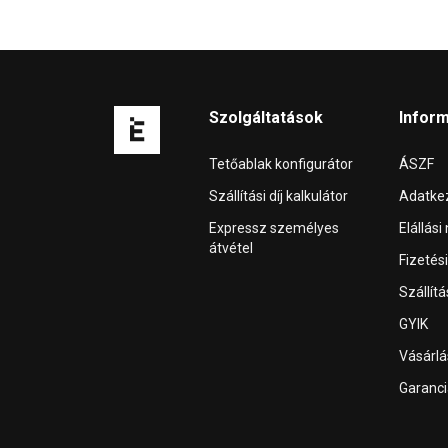
Szolgáltatások
Infor
Tetőablak konfigurátor
ÁSZF
Szállítási díj kalkulátor
Adatkez
Expressz személyes
Elállási
átvétel
Fizetés
Szállít
GYIK
Vásárl
Garanci