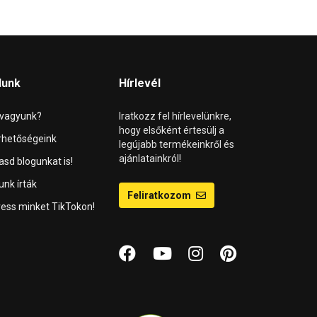
lunk
Hírlevél
 vagyunk?
Iratkozz fel hírlevelünkre,
hogy elsőként értesülj a
rhetőségeink
legújabb termékeinkről és
ajánlatainkról!
asd blogunkat is!
unk írták
Feliratkozom
ess minket TikTokon!