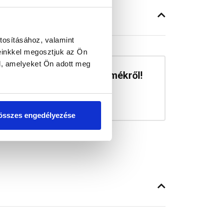
tosításához, valamint
einkkel megosztjuk az Ön
l, amelyeket Ön adott meg
a véleményed erről a termékről!
m
összes engedélyezése