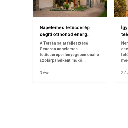
Napelemes tetőcserép
Így
segíti otthonod energ...
tel
A Terrán saját fejlesztésű
Nem
Generon napelemes
cse
tetőcserepei lényegében önálló
tet
szolárpanelként műkö...
meg
3 éve
3 é