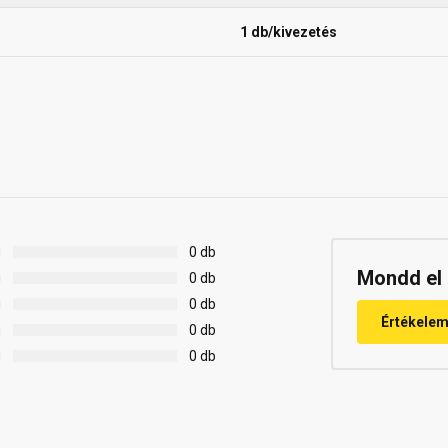
1 db/kivezetés
g
0 db
Mondd el 
g
0 db
g
0 db
Értékele
g
0 db
g
0 db