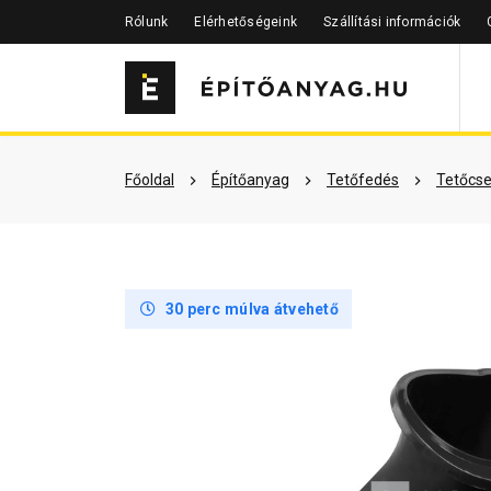
Rólunk
Elérhetőségeink
Szállítási információk
Szükséged lehet rá
Részletes 
Főoldal
Építőanyag
Tetőfedés
Tetőcse
30 perc múlva átvehető