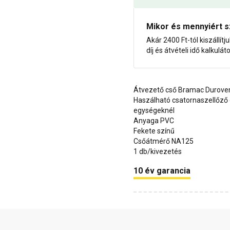
Mikor és mennyiért s
Akár 2400 Ft-tól kiszállítj
díj és átvételi idő kalkulát
Átvezető cső Bramac Durove
Haszálható csatornaszellőző 
egységeknél
Anyaga PVC
Fekete színű
Csőátmérő NA125
1 db/kivezetés
10 év garancia