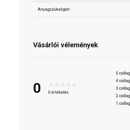
Anyagszükséglet
Vásárlói vélemények
5 csilla
4 csilla
0
3 csilla
0 értékelés
2 csilla
1 csilla