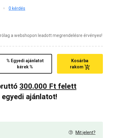
0 kérdés
zárólag a webshopon leadott megrendelésre érvényes!
% Egyedi ajánlatot
Kosárba
kérek %
rakom
bruttó
300.000 Ft felett
 egyedi ajánlatot!
Mit jelent?
7