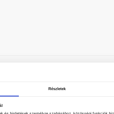
er kiegészítő csőeleme, a fóliagyűrű és a műanyag adapter közé
Részletek
ál
mak és hirdetések személyre szabásához, közösségi funkciók biz