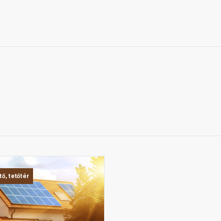
tő, tetőtér