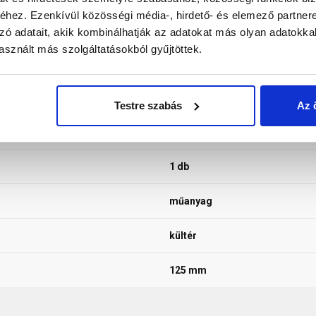
hez. Ezenkívül közösségi média-, hirdető- és elemező partner
zó adatait, akik kombinálhatják az adatokat más olyan adatokka
sznált más szolgáltatásokból gyűjtöttek.
átvezető cső
BMI Bramac
Testre szabás
Az 
fekete
1 db
műanyag
kültér
125 mm