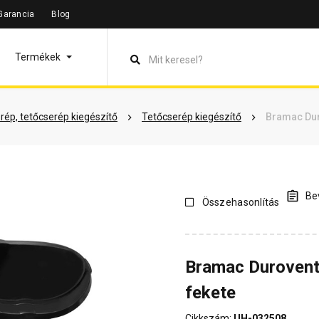
Garancia
Blog
leírás
Termékinformáció
Vásárlói vélemények
Kérdések 
Termékek
rép, tetőcserép kiegészítő
Tetőcserép kiegészítő
Bramac Dur
Bev
Összehasonlítás
Bramac Durovent
fekete
Cikkszám:
UH-032508