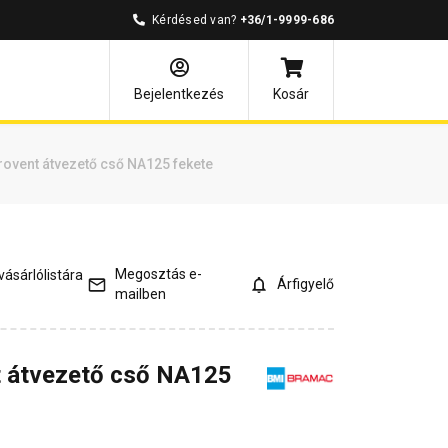
Kérdésed van?
+36/1-9999-686
és válaszok
Kapcsolódó cikkek
Bejelentkezés
Kosár
ovent átvezető cső NA125 fekete
Megosztás e-
ásárlólistára
Árfigyelő
mailben
 átvezető cső NA125