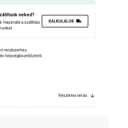
zállítunk neked?
KALKULÁLOK
uk. Használd a szállítási
orunkat.
nt rendszerhez
és helységkiszellőztető
Részletes leírás