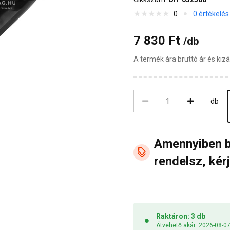
0
0 értékelés
7 830 Ft
/db
A termék ára bruttó ár és ki
db
Amennyiben 
rendelsz, kérj
Raktáron: 3 db
Átvehető akár: 2026-08-0