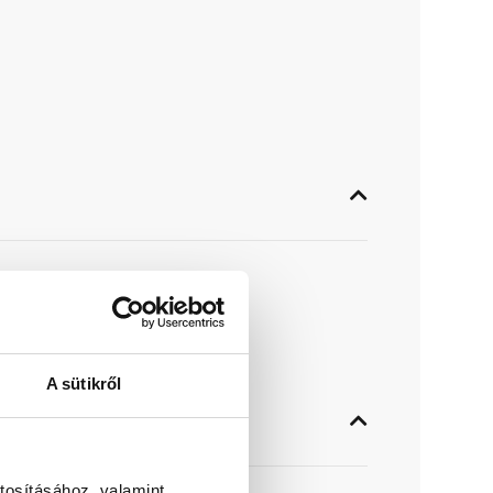
. NA 125-ös átmérő.
A sütikről
tosításához, valamint