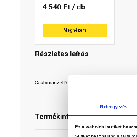
4 540 Ft
/ db
Megnézem
Részletes leírás
Csatornaszellőző, helyíségkiszellőztető adapt
Beleegyezés
Termékinformáció
Ez a weboldal sütiket haszn
Sütiket használunk a tartal