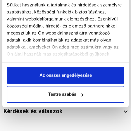
Sütiket használunk a tartalmak és hirdetések személyre
szabásához, közösségi funkciók biztosításához,
Részletes leírás
valamint weboldalforgalmunk elemzéséhez. Ezenkívül
közösségi média-, hirdető- és elemező partnereinkkel
megosztjuk az Ön weboldalhasználatra vonatkozó
adatait, akik kombinálhatják az adatokat más olyan
Termékinformáció
adatokkal, amelyeket Ön adott meg számukra vagy az
Ön által használt más szolgáltatásokból gyűjtöttek.
Az összes engedélyezése
Vásárlói vélemények
Testre szabás
Kérdések és válaszok