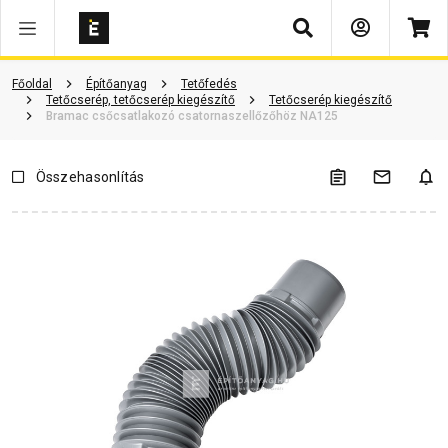
Keresés
Vásárlói vélemények
Kérdések és válaszok
Kapcsolódó cikkek
Főoldal
Építőanyag
Tetőfedés
Tetőcserép, tetőcserép kiegészítő
Tetőcserép kiegészítő
Bramac csőcsatlakozó csatornaszellőzőhöz NA125
Összehasonlítás