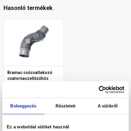
Hasonló termékek
Bramac csőcsatlakozó
csatornaszellőzőhöz
NA100
Rendelésre
Beleegyezés
Részletek
A sütikről
7 030 Ft
/ db
Ez a weboldal sütiket használ
Megnézem