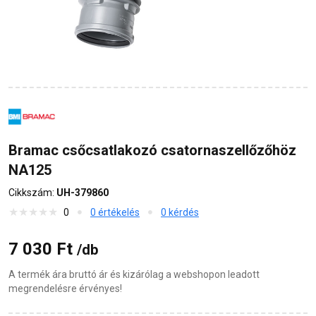
Bramac csőcsatlakozó csatornaszellőzőhöz
NA125
Cikkszám:
UH-379860
0
0 értékelés
0 kérdés
7 030 Ft
/db
A termék ára bruttó ár és kizárólag a webshopon leadott
megrendelésre érvényes!