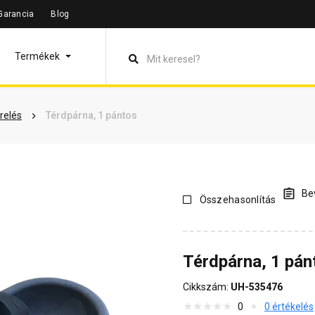
Garancia
Blog
leírás
Termékinformáció
Vásárlói vélemények
Kérdések 
Termékek
relés
Térdpárna, 1 pántos
Bev
Összehasonlítás
Térdpárna, 1 pán
Cikkszám:
UH-535476
0
0 értékelés