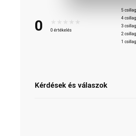
5 csilla
4 csilla
0
3 csilla
0 értékelés
2 csilla
1 csilla
Kérdések és válaszok