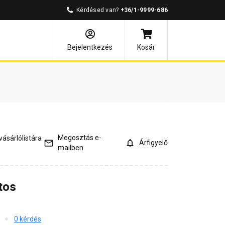
Kérdésed van?
+36/1-9999-686
és válaszok
Kapcsolódó cikkek
Bejelentkezés
Kosár
Megosztás e-
ásárlólistára
Árfigyelő
mailben
tos
0 kérdés