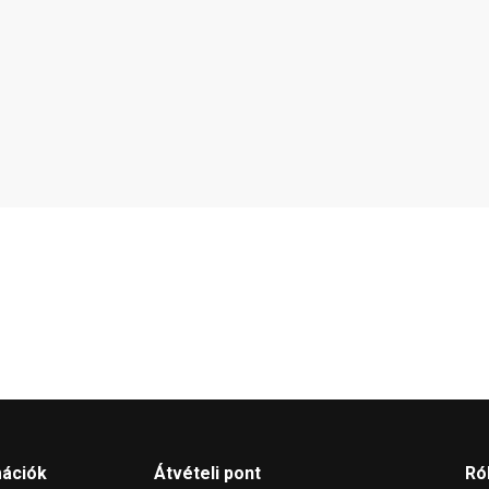
mációk
Átvételi pont
Ró