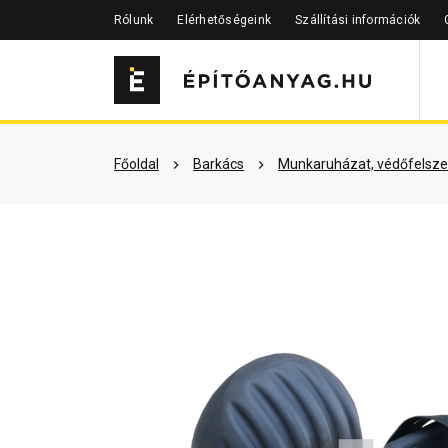
Rólunk
Elérhetőségeink
Szállítási információk
Szükséged lehet rá
Részletes 
Főoldal
Barkács
Munkaruházat, védőfelsze