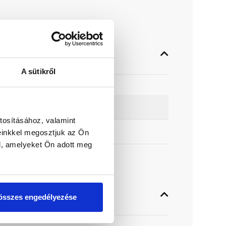
A sütikről
tosításához, valamint
einkkel megosztjuk az Ön
l, amelyeket Ön adott meg
összes engedélyezése