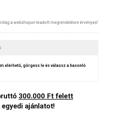
zárólag a webshopon leadott megrendelésre érvényes!
ő
em elérhető, görgess le és válassz a hasonló
bruttó
300.000 Ft felett
 egyedi ajánlatot!