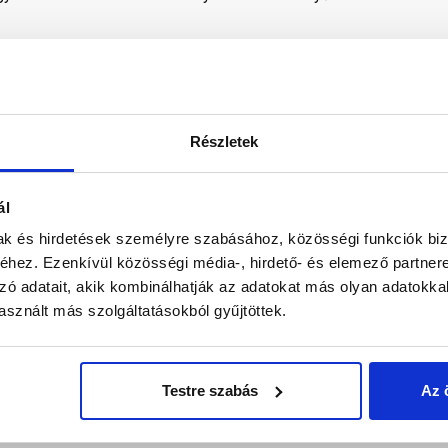
Részletek
ál
mak és hirdetések személyre szabásához, közösségi funkciók biz
térdpárna
hez. Ezenkívül közösségi média-, hirdető- és elemező partner
zó adatait, akik kombinálhatják az adatokat más olyan adatokka
sznált más szolgáltatásokból gyűjtöttek.
Testre szabás
Az 