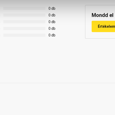
g
0 db
Mondd el 
g
0 db
g
0 db
Értékele
g
0 db
g
0 db