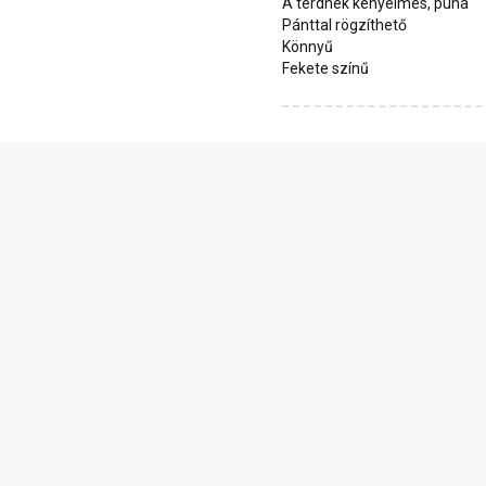
A térdnek kényelmes, puha
Pánttal rögzíthető
Könnyű
Fekete színű