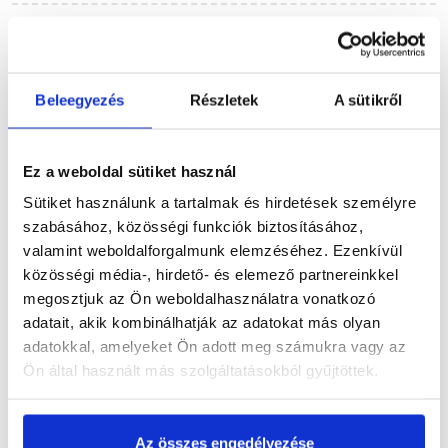
Részletes leírás
Beleegyezés
Részletek
A sütikről
Termékinformáció
Ez a weboldal sütiket használ
Sütiket használunk a tartalmak és hirdetések személyre
szabásához, közösségi funkciók biztosításához,
valamint weboldalforgalmunk elemzéséhez. Ezenkívül
Vásárlói vélemények
közösségi média-, hirdető- és elemező partnereinkkel
megosztjuk az Ön weboldalhasználatra vonatkozó
adatait, akik kombinálhatják az adatokat más olyan
adatokkal, amelyeket Ön adott meg számukra vagy az
Ön által használt más szolgáltatásokból gyűjtöttek.
Kérdések és válaszok
Az összes engedélyezése