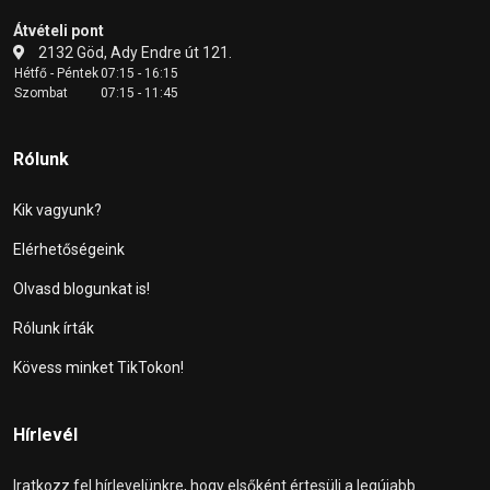
Átvételi pont
2132 Göd, Ady Endre út 121.
Hétfő - Péntek
07:15 - 16:15
Szombat
07:15 - 11:45
Rólunk
Kik vagyunk?
Elérhetőségeink
Olvasd blogunkat is!
Rólunk írták
Kövess minket TikTokon!
Hírlevél
Iratkozz fel hírlevelünkre, hogy elsőként értesülj a legújabb