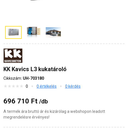
KK Kavics L3 kukatároló
Cikkszám:
UH-703180
0
0 értékelés
0 kérdés
696 710 Ft
/db
A termék ára bruttó ár és kizárólag a webshopon leadott
megrendelésre érvényes!