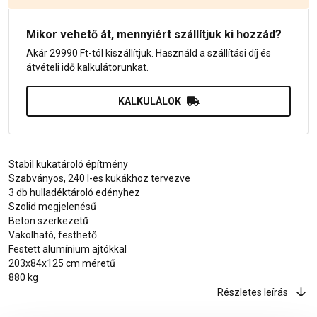
Mikor vehető át, mennyiért szállítjuk ki hozzád?
Akár 29990 Ft-tól kiszállítjuk. Használd a szállítási díj és
átvételi idő kalkulátorunkat.
KALKULÁLOK
Stabil kukatároló építmény
Szabványos, 240 l-es kukákhoz tervezve
3 db hulladéktároló edényhez
Szolid megjelenésű
Beton szerkezetű
Vakolható, festhető
Festett alumínium ajtókkal
203x84x125 cm méretű
880 kg
Részletes leírás