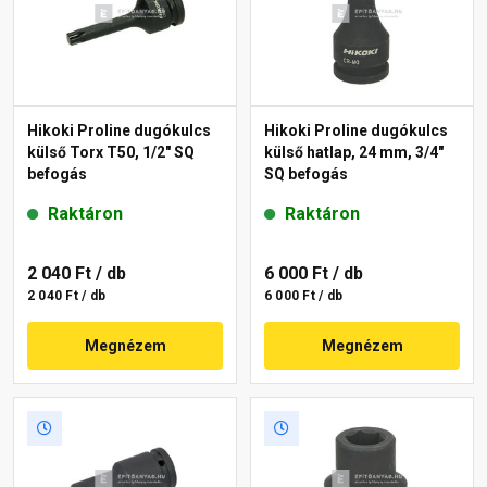
Hikoki Proline dugókulcs
Hikoki Proline dugókulcs
külső Torx T50, 1/2" SQ
külső hatlap, 24 mm, 3/4"
befogás
SQ befogás
Raktáron
Raktáron
2 040 Ft
/ db
6 000 Ft
/ db
2 040 Ft / db
6 000 Ft / db
Megnézem
Megnézem