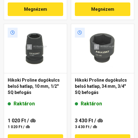
Megnézem
Megnézem
Hikoki Proline dugókulcs
Hikoki Proline dugókulcs
belső hatlap, 10 mm, 1/2"
belső hatlap, 34 mm, 3/4"
SQ befogás
SQ befogás
Raktáron
Raktáron
1 020 Ft
/ db
3 430 Ft
/ db
1 020 Ft / db
3 430 Ft / db