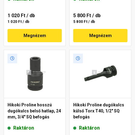
1 020 Ft
/ db
5 800 Ft
/ db
1 020 Ft / db
5 800 Ft / db
Megnézem
Megnézem
Hikoki Proline hosszú
Hikoki Proline dugókulcs
dugókulcs belső hatlap, 24
külső Torx T40, 1/2" SQ
mm, 3/4" SQ befogás
befogás
Raktáron
Raktáron