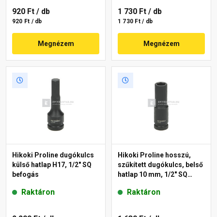
920 Ft
/ db
1 730 Ft
/ db
920 Ft / db
1 730 Ft / db
Megnézem
Megnézem
Hikoki Proline dugókulcs
Hikoki Proline hosszú,
külső hatlap H17, 1/2" SQ
szűkített dugókulcs, belső
befogás
hatlap 10 mm, 1/2" SQ
befogás
Raktáron
Raktáron