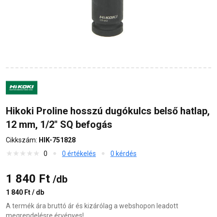
Hikoki Proline hosszú dugókulcs belső hatlap,
12 mm, 1/2" SQ befogás
Cikkszám:
HIK-751828
0
0 értékelés
0 kérdés
1 840 Ft
/db
1 840 Ft / db
A termék ára bruttó ár és kizárólag a webshopon leadott
megrendelésre érvényes!