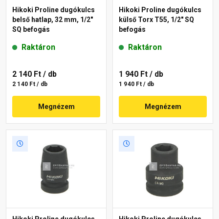
Hikoki Proline dugókulcs
Hikoki Proline dugókulcs
belső hatlap, 32 mm, 1/2"
külső Torx T55, 1/2" SQ
SQ befogás
befogás
Raktáron
Raktáron
2 140 Ft
/ db
1 940 Ft
/ db
2 140 Ft / db
1 940 Ft / db
Megnézem
Megnézem
Hikoki Proline dugókulcs
Hikoki Proline dugókulcs