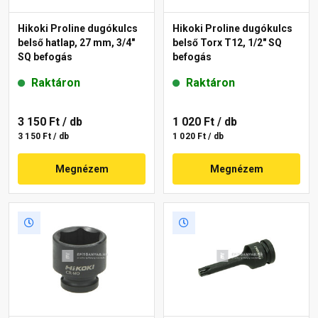
Hikoki Proline dugókulcs
Hikoki Proline dugókulcs
belső hatlap, 27 mm, 3/4"
belső Torx T12, 1/2" SQ
SQ befogás
befogás
Raktáron
Raktáron
3 150 Ft
/ db
1 020 Ft
/ db
3 150 Ft / db
1 020 Ft / db
Megnézem
Megnézem