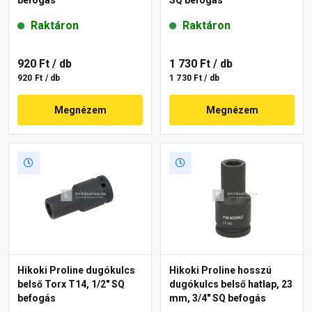
Raktáron
Raktáron
920 Ft
/ db
1 730 Ft
/ db
920 Ft / db
1 730 Ft / db
Megnézem
Megnézem
Hikoki Proline dugókulcs
Hikoki Proline hosszú
belső Torx T14, 1/2" SQ
dugókulcs belső hatlap, 23
befogás
mm, 3/4" SQ befogás