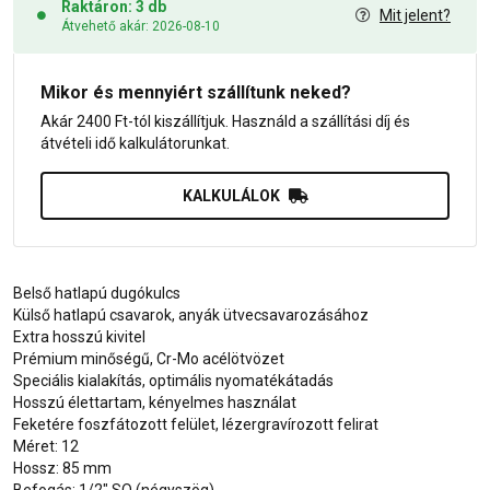
Raktáron: 3 db
Mit jelent?
Átvehető akár: 2026-08-10
Mikor és mennyiért szállítunk neked?
Akár 2400 Ft-tól kiszállítjuk. Használd a szállítási díj és
átvételi idő kalkulátorunkat.
KALKULÁLOK
Belső hatlapú dugókulcs
Külső hatlapú csavarok, anyák ütvecsavarozásához
Extra hosszú kivitel
Prémium minőségű, Cr-Mo acélötvözet
Speciális kialakítás, optimális nyomatékátadás
Hosszú élettartam, kényelmes használat
Feketére foszfátozott felület, lézergravírozott felirat
Méret: 12
Hossz: 85 mm
Befogás: 1/2" SQ (négyszög)