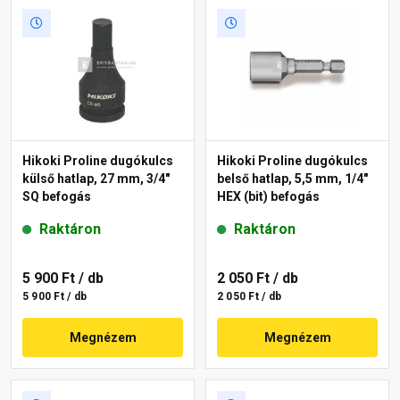
Hikoki Proline dugókulcs
Hikoki Proline dugókulcs
külső hatlap, 27 mm, 3/4"
belső hatlap, 5,5 mm, 1/4"
SQ befogás
HEX (bit) befogás
Raktáron
Raktáron
5 900 Ft
/ db
2 050 Ft
/ db
5 900 Ft / db
2 050 Ft / db
Megnézem
Megnézem