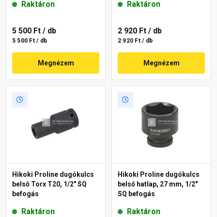
Raktáron
Raktáron
5 500 Ft
/ db
2 920 Ft
/ db
5 500 Ft / db
2 920 Ft / db
Megnézem
Megnézem
Hikoki Proline dugókulcs
Hikoki Proline dugókulcs
belső Torx T20, 1/2" SQ
belső hatlap, 27 mm, 1/2"
befogás
SQ befogás
Raktáron
Raktáron