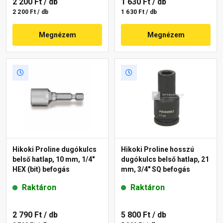
2 200 Ft
/ db
1 630 Ft
/ db
2 200 Ft / db
1 630 Ft / db
Megnézem
Megnézem
Hikoki Proline dugókulcs
Hikoki Proline hosszú
belső hatlap, 10 mm, 1/4"
dugókulcs belső hatlap, 21
HEX (bit) befogás
mm, 3/4" SQ befogás
Raktáron
Raktáron
2 790 Ft
/ db
5 800 Ft
/ db