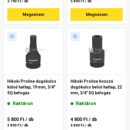
2 790 Ft / db
5 800 Ft / db
Megnézem
Megnézem
Hikoki Proline dugókulcs
Hikoki Proline hosszú
külső hatlap, 19 mm, 3/4"
dugókulcs belső hatlap, 22
SQ befogás
mm, 3/4" SQ befogás
Raktáron
Raktáron
5 800 Ft
/ db
4 800 Ft
/ db
5 800 Ft / db
4 800 Ft / db