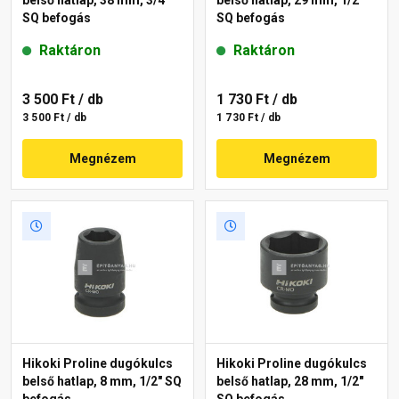
SQ befogás
SQ befogás
Raktáron
Raktáron
3 500 Ft
/ db
1 730 Ft
/ db
3 500 Ft / db
1 730 Ft / db
Megnézem
Megnézem
Hikoki Proline dugókulcs
Hikoki Proline dugókulcs
belső hatlap, 8 mm, 1/2" SQ
belső hatlap, 28 mm, 1/2"
befogás
SQ befogás