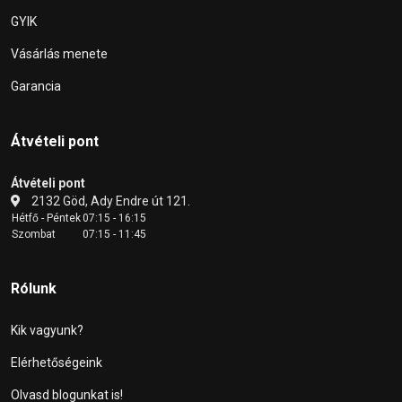
GYIK
Vásárlás menete
Garancia
Átvételi pont
Átvételi pont
2132 Göd, Ady Endre út 121.
Hétfő - Péntek
07:15 - 16:15
Szombat
07:15 - 11:45
Rólunk
Kik vagyunk?
Elérhetőségeink
Olvasd blogunkat is!