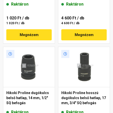
Raktáron
Raktáron
1 020 Ft
/ db
4 600 Ft
/ db
1 020 Ft / db
4 600 Ft / db
Megnézem
Megnézem
Hikoki Proline dugókulcs
Hikoki Proline hosszú
belső hatlap, 14 mm, 1/2"
dugókulcs belső hatlap, 17
SQ befogás
mm, 3/4" SQ befogás
Raktáron
Raktáron