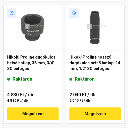
Hikoki Proline dugókulcs
Hikoki Proline hosszú
belső hatlap, 36 mm, 3/4"
dugókulcs belső hatlap, 14
SQ befogás
mm, 1/2" SQ befogás
Raktáron
Raktáron
4 830 Ft
/ db
2 040 Ft
/ db
4 830 Ft / db
2 040 Ft / db
Megnézem
Megnézem