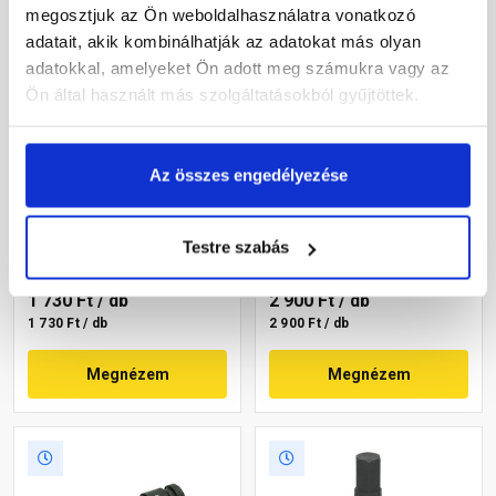
megosztjuk az Ön weboldalhasználatra vonatkozó
adatait, akik kombinálhatják az adatokat más olyan
adatokkal, amelyeket Ön adott meg számukra vagy az
Ön által használt más szolgáltatásokból gyűjtöttek.
Hikoki Proline dugókulcs
Hikoki Proline dugókulcs
Az összes engedélyezése
belső hatlap, 25 mm, 1/2"
belső hatlap 5/16", 1/4" HEX
SQ befogás
(bit) befogás
Raktáron
Raktáron
Testre szabás
1 730 Ft
/ db
2 900 Ft
/ db
1 730 Ft / db
2 900 Ft / db
Megnézem
Megnézem