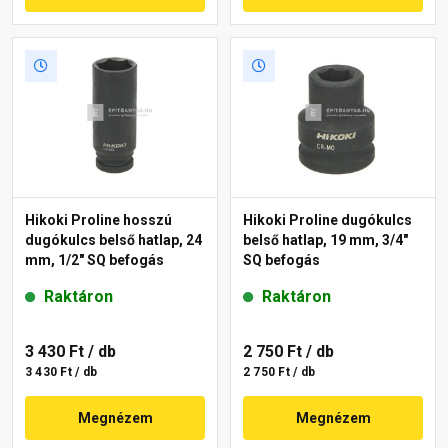
Hikoki Proline hosszú
Hikoki Proline dugókulcs
dugókulcs belső hatlap, 24
belső hatlap, 19 mm, 3/4"
mm, 1/2" SQ befogás
SQ befogás
Raktáron
Raktáron
3 430 Ft
/ db
2 750 Ft
/ db
3 430 Ft / db
2 750 Ft / db
Megnézem
Megnézem