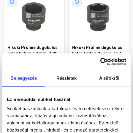
Hikoki Proline dugókulcs
Hikoki Proline dugókulcs
belső hatlap, 33 mm, 3/4"
belső hatlap, 15 mm, 1/2"
SQ befogás
SQ befogás
Raktáron
Raktáron
Beleegyezés
Részletek
A sütikről
2 900 Ft
/ db
1 330 Ft
/ db
2 900 Ft / db
1 330 Ft / db
Ez a weboldal sütiket használ
Megnézem
Megnézem
Sütiket használunk a tartalmak és hirdetések személyre
szabásához, közösségi funkciók biztosításához,
valamint weboldalforgalmunk elemzéséhez. Ezenkívül
közösségi média-, hirdető- és elemező partnereinkkel