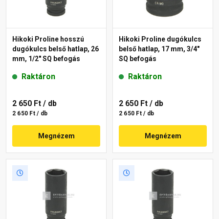
Hikoki Proline hosszú
Hikoki Proline dugókulcs
dugókulcs belső hatlap, 26
belső hatlap, 17 mm, 3/4"
mm, 1/2" SQ befogás
SQ befogás
Raktáron
Raktáron
2 650 Ft
/ db
2 650 Ft
/ db
2 650 Ft / db
2 650 Ft / db
Megnézem
Megnézem