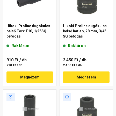
Hikoki Proline dugókulcs
Hikoki Proline dugókulcs
belső Torx T10, 1/2" SQ
belső hatlap, 28 mm, 3/4"
befogás
SQ befogás
Raktáron
Raktáron
910 Ft
/ db
2 450 Ft
/ db
910 Ft / db
2 450 Ft / db
Megnézem
Megnézem