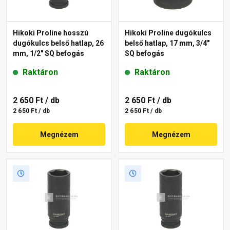
Hikoki Proline hosszú
Hikoki Proline dugókulcs
dugókulcs belső hatlap, 26
belső hatlap, 17 mm, 3/4"
mm, 1/2" SQ befogás
SQ befogás
Raktáron
Raktáron
2 650 Ft
/ db
2 650 Ft
/ db
2 650 Ft / db
2 650 Ft / db
Megnézem
Megnézem