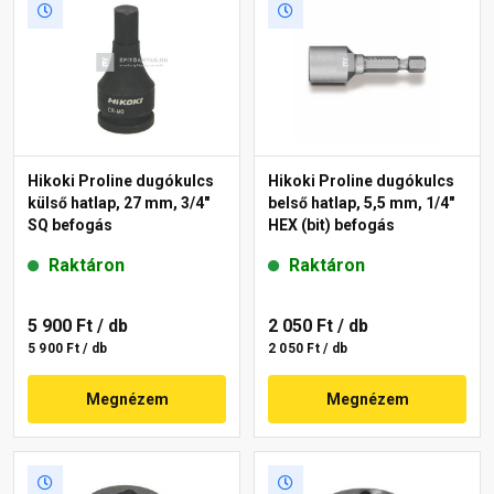
Hikoki Proline dugókulcs
Hikoki Proline dugókulcs
külső hatlap, 27 mm, 3/4"
belső hatlap, 5,5 mm, 1/4"
SQ befogás
HEX (bit) befogás
Raktáron
Raktáron
5 900 Ft
/ db
2 050 Ft
/ db
5 900 Ft / db
2 050 Ft / db
Megnézem
Megnézem