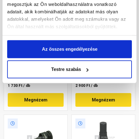
megosztjuk az Ön weboldalhasználatra vonatkozó
adatait, akik kombinálhatják az adatokat más olyan
adatokkal, amelyeket Ön adott meg számukra vagy az
Ön által használt más szolgáltatásokból gyűjtöttek.
Hikoki Proline dugókulcs
Hikoki Proline dugókulcs
belső hatlap, 25 mm, 1/2"
belső hatlap 5/16", 1/4" HEX
Az összes engedélyezése
SQ befogás
(bit) befogás
Raktáron
Raktáron
Testre szabás
1 730 Ft
/ db
2 900 Ft
/ db
1 730 Ft / db
2 900 Ft / db
Megnézem
Megnézem