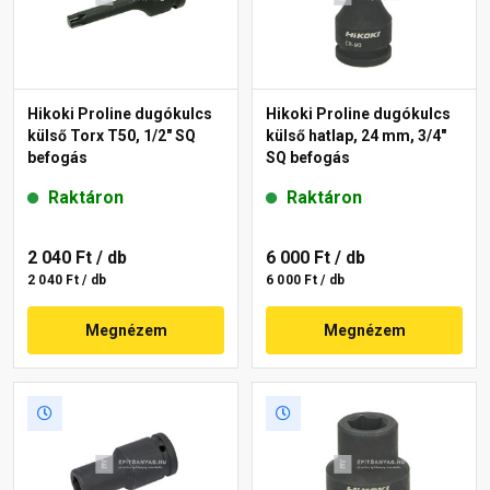
Hikoki Proline dugókulcs
Hikoki Proline dugókulcs
külső Torx T50, 1/2" SQ
külső hatlap, 24 mm, 3/4"
befogás
SQ befogás
Raktáron
Raktáron
2 040 Ft
/ db
6 000 Ft
/ db
2 040 Ft / db
6 000 Ft / db
Megnézem
Megnézem