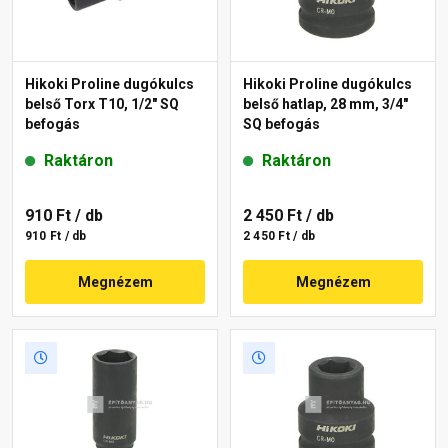
Hikoki Proline dugókulcs
Hikoki Proline dugókulcs
belső Torx T10, 1/2" SQ
belső hatlap, 28 mm, 3/4"
befogás
SQ befogás
Raktáron
Raktáron
910 Ft
/ db
2 450 Ft
/ db
910 Ft / db
2 450 Ft / db
Megnézem
Megnézem