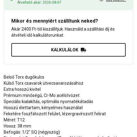
Átvehető akár: 2026-08-07
Mikor és mennyiért szállítunk neked?
Akár 2400 Ft-tól kiszállítjuk. Használd a szállítási díj és
átvételi idő kalkulátorunkat.
KALKULÁLOK
Belső Torx dugókulcs
Külső Torx csavarok ütvecsavarozásához
Extra hosszú kivitel
Prémium minőségű, Cr-Mo acélötvözet
Speciális kialakítás, optimális nyomatékátadás
Hosszú élettartam, kényelmes használat
Feketére foszfátozott felület, lézergravírozott felirat
Méret: T12
Hossz: 38 mm
Befogás: 1/2" SQ (négyszög)