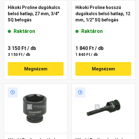
Hikoki Proline dugókulcs
Hikoki Proline hosszú
belső hatlap, 27 mm, 3/4"
dugókulcs belső hatlap, 12
SQ befogás
mm, 1/2" SQ befogás
Raktáron
Raktáron
3 150 Ft
/ db
1 840 Ft
/ db
3 150 Ft / db
1 840 Ft / db
Megnézem
Megnézem