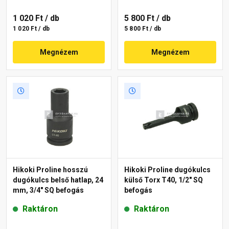
1 020 Ft
/ db
5 800 Ft
/ db
1 020 Ft / db
5 800 Ft / db
Megnézem
Megnézem
Hikoki Proline hosszú
Hikoki Proline dugókulcs
dugókulcs belső hatlap, 24
külső Torx T40, 1/2" SQ
mm, 3/4" SQ befogás
befogás
Raktáron
Raktáron