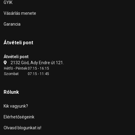
GYIK
Vásárlás menete
Garancia
Átvételi pont
Átvételi pont
2132 Göd, Ady Endre út 121.
Hétfő - Péntek
07:15 - 16:15
Szombat
07:15 - 11:45
Rólunk
Kik vagyunk?
Elérhetőségeink
Olvasd blogunkat is!