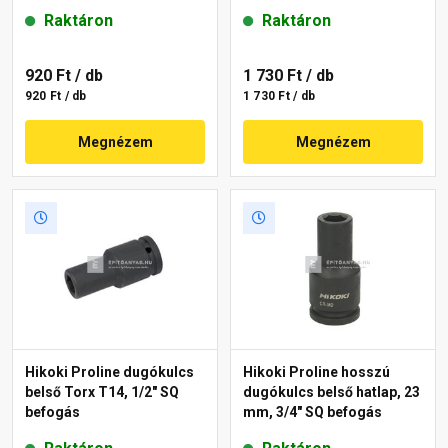
Raktáron
Raktáron
920 Ft
/ db
1 730 Ft
/ db
920 Ft / db
1 730 Ft / db
Megnézem
Megnézem
Hikoki Proline dugókulcs
Hikoki Proline hosszú
belső Torx T14, 1/2" SQ
dugókulcs belső hatlap, 23
befogás
mm, 3/4" SQ befogás