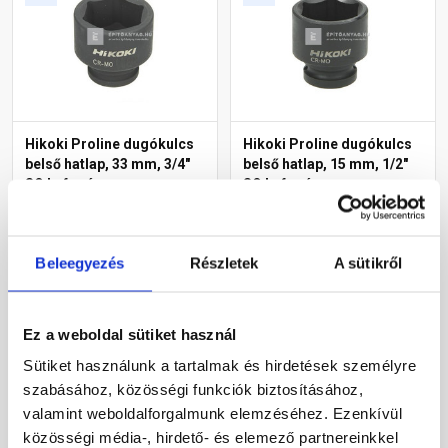
Hikoki Proline dugókulcs
Hikoki Proline dugókulcs
belső hatlap, 33 mm, 3/4"
belső hatlap, 15 mm, 1/2"
SQ befogás
SQ befogás
Raktáron
Raktáron
Beleegyezés
Részletek
A sütikről
2 900 Ft
/ db
1 330 Ft
/ db
2 900 Ft / db
1 330 Ft / db
Ez a weboldal sütiket használ
Megnézem
Megnézem
Sütiket használunk a tartalmak és hirdetések személyre
szabásához, közösségi funkciók biztosításához,
valamint weboldalforgalmunk elemzéséhez. Ezenkívül
közösségi média-, hirdető- és elemező partnereinkkel