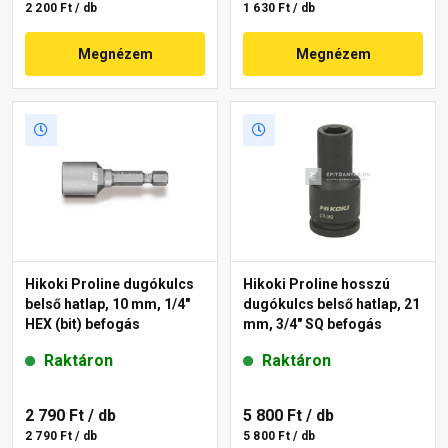
2 200 Ft / db
1 630 Ft / db
Megnézem
Megnézem
Hikoki Proline dugókulcs
Hikoki Proline hosszú
belső hatlap, 10 mm, 1/4"
dugókulcs belső hatlap, 21
HEX (bit) befogás
mm, 3/4" SQ befogás
Raktáron
Raktáron
2 790 Ft
/ db
5 800 Ft
/ db
2 790 Ft / db
5 800 Ft / db