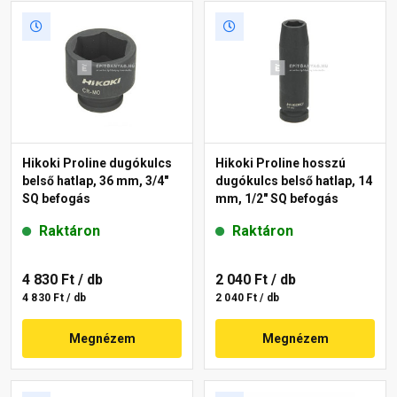
Hikoki Proline dugókulcs
Hikoki Proline hosszú
belső hatlap, 36 mm, 3/4"
dugókulcs belső hatlap, 14
SQ befogás
mm, 1/2" SQ befogás
Raktáron
Raktáron
4 830 Ft
/ db
2 040 Ft
/ db
4 830 Ft / db
2 040 Ft / db
Megnézem
Megnézem