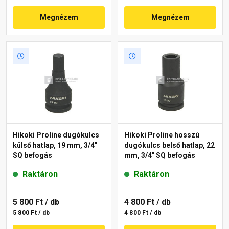
Megnézem
Megnézem
Hikoki Proline dugókulcs
Hikoki Proline hosszú
külső hatlap, 19 mm, 3/4"
dugókulcs belső hatlap, 22
SQ befogás
mm, 3/4" SQ befogás
Raktáron
Raktáron
5 800 Ft
/ db
4 800 Ft
/ db
5 800 Ft / db
4 800 Ft / db