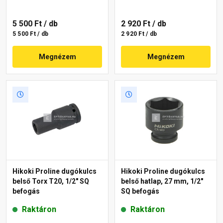
5 500 Ft
/ db
2 920 Ft
/ db
5 500 Ft / db
2 920 Ft / db
Megnézem
Megnézem
Hikoki Proline dugókulcs
Hikoki Proline dugókulcs
belső Torx T20, 1/2" SQ
belső hatlap, 27 mm, 1/2"
befogás
SQ befogás
Raktáron
Raktáron