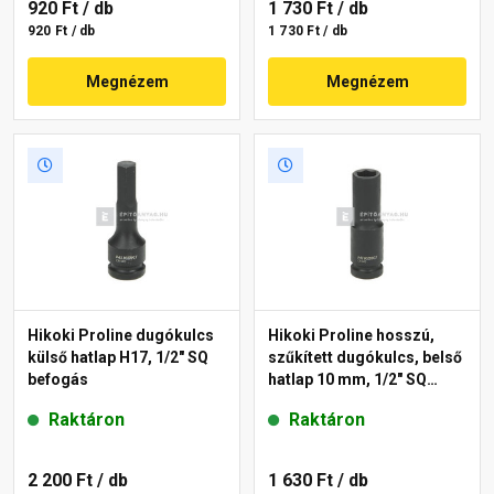
920 Ft
/ db
1 730 Ft
/ db
920 Ft / db
1 730 Ft / db
Megnézem
Megnézem
Hikoki Proline dugókulcs
Hikoki Proline hosszú,
külső hatlap H17, 1/2" SQ
szűkített dugókulcs, belső
befogás
hatlap 10 mm, 1/2" SQ
befogás
Raktáron
Raktáron
2 200 Ft
/ db
1 630 Ft
/ db