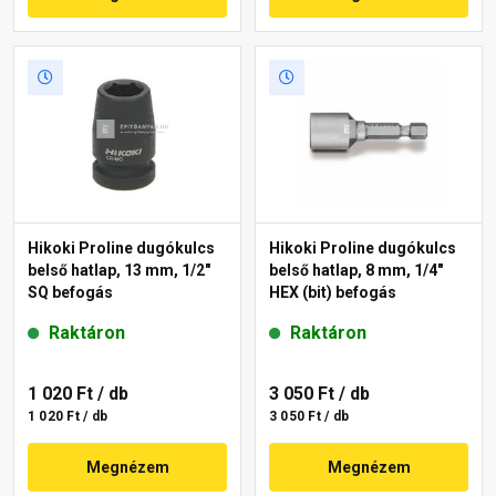
Hikoki Proline dugókulcs
Hikoki Proline dugókulcs
belső hatlap, 13 mm, 1/2"
belső hatlap, 8 mm, 1/4"
SQ befogás
HEX (bit) befogás
Raktáron
Raktáron
1 020 Ft
/ db
3 050 Ft
/ db
1 020 Ft / db
3 050 Ft / db
Megnézem
Megnézem