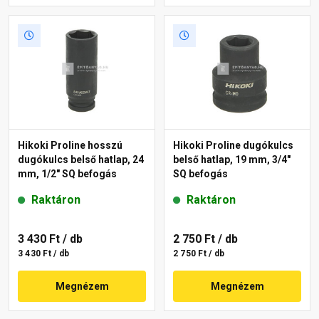
Hikoki Proline hosszú
Hikoki Proline dugókulcs
dugókulcs belső hatlap, 24
belső hatlap, 19 mm, 3/4"
mm, 1/2" SQ befogás
SQ befogás
Raktáron
Raktáron
3 430 Ft
/ db
2 750 Ft
/ db
3 430 Ft / db
2 750 Ft / db
Megnézem
Megnézem