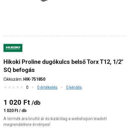
Hikoki Proline dugókulcs belső Torx T12, 1/2"
SQ befogás
Cikkszám:
HIK-751850
0
0 értékelés
0 kérdés
1 020 Ft
/db
1 020 Ft / db
A termék ára bruttó ár és kizárólag a webshopon leadott
megrendelésre érvényes!