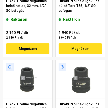
Hikoki Proline dugókulcs
Hikoki Proline dugókulcs
belső hatlap, 32 mm, 1/2"
külső Torx T55, 1/2" SQ
SQ befogás
befogás
Raktáron
Raktáron
2 140 Ft
/ db
1 940 Ft
/ db
2 140 Ft / db
1 940 Ft / db
Megnézem
Megnézem
Hikoki Proline dugókulcs
Hikoki Proline dugókulcs