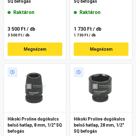
SQ befogás
SQ befogás
Raktáron
Raktáron
3 500 Ft
/ db
1 730 Ft
/ db
3 500 Ft / db
1 730 Ft / db
Megnézem
Megnézem
Hikoki Proline dugókulcs
Hikoki Proline dugókulcs
belső hatlap, 8 mm, 1/2" SQ
belső hatlap, 28 mm, 1/2"
befogás
SQ befogás