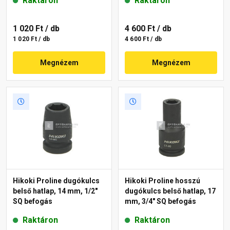
Raktáron
Raktáron
1 020 Ft
/ db
4 600 Ft
/ db
1 020 Ft / db
4 600 Ft / db
Megnézem
Megnézem
Hikoki Proline dugókulcs
Hikoki Proline hosszú
belső hatlap, 14 mm, 1/2"
dugókulcs belső hatlap, 17
SQ befogás
mm, 3/4" SQ befogás
Raktáron
Raktáron