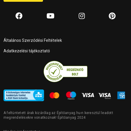
Általános Szerződési Feltételek
Adatkezelési tájékoztató
A feltüntetett árak kizárólag az Építőanyag.hu-n keresztül leadott
megrendelésekre vonatkoznak! Építőanyag 2024