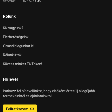
Szombat
07:15 - 11:45
Rólunk
Kik vagyunk?
Elérhetőségeink
Olvasd blogunkat is!
Rólunk írták
Kövess minket TikTokon!
Hírlevél
Iratkozz fel hírlevelünkre, hogy elsőként értesülj a legújabb
termékeinkről és ajánlatainkról!
Feliratkozom