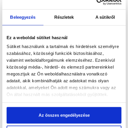
Beleegyezés
Részletek
A sütikről
Termékinformáció
Ez a weboldal sütiket használ
Sütiket használunk a tartalmak és hirdetések személyre
Vásárlói vélemények
szabásához, közösségi funkciók biztosításához,
valamint weboldalforgalmunk elemzéséhez. Ezenkívül
közösségi média-, hirdető- és elemező partnereinkkel
megosztjuk az Ön weboldalhasználatra vonatkozó
adatait, akik kombinálhatják az adatokat más olyan
Kérdések és válaszok
adatokkal, amelyeket Ön adott meg számukra vagy az
Ön által használt más szolgáltatásokból gyűjtöttek.
Az összes engedélyezése
Kapcsolódó cikkek