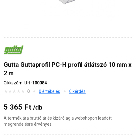
Gutta Guttaprofil PC-H profil átlátszó 10 mm x
2 m
Cikkszám:
UH-100084
0
0 értékelés
0 kérdés
5 365 Ft
/db
A termék ára bruttó ár és kizárólag a webshopon leadott
megrendelésre érvényes!