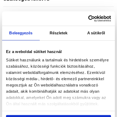
Részletes leírás
Beleegyezés
Részletek
A sütikről
Ez a weboldal sütiket használ
Termékinformáció
Sütiket használunk a tartalmak és hirdetések személyre
szabásához, közösségi funkciók biztosításához,
valamint weboldalforgalmunk elemzéséhez. Ezenkívül
közösségi média-, hirdető- és elemező partnereinkkel
Vásárlói vélemények
megosztjuk az Ön weboldalhasználatra vonatkozó
adatait, akik kombinálhatják az adatokat más olyan
adatokkal, amelyeket Ön adott meg számukra vagy az
Ön által használt más szolgáltatásokból gyűjtöttek.
Kérdések és válaszok