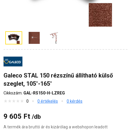
Galeco STAL 150 rézszínű állítható külső
szeglet, 105°-165°
Cikkszám:
GAL-RS150-H-LZREG
0
0 értékelés
0 kérdés
9 605 Ft
/db
A termék ára bruttó ár és kizárólag a webshopon leadott