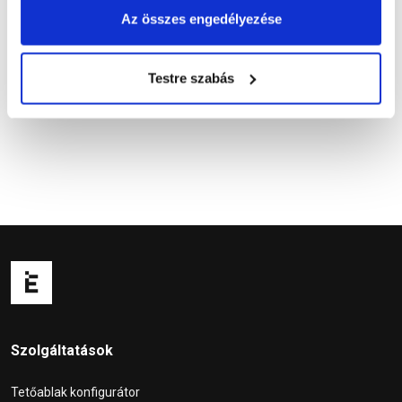
Az összes engedélyezése
Testre szabás
Kapcsolódó cikkek
Szolgáltatások
Tetőablak konfigurátor