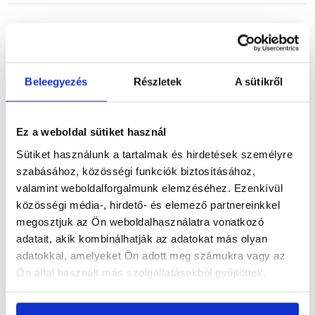
Részletes leírás
Beleegyezés
Részletek
A sütikről
Ez a weboldal sütiket használ
Termékinformáció
Sütiket használunk a tartalmak és hirdetések személyre
szabásához, közösségi funkciók biztosításához,
valamint weboldalforgalmunk elemzéséhez. Ezenkívül
közösségi média-, hirdető- és elemező partnereinkkel
Vásárlói vélemények
megosztjuk az Ön weboldalhasználatra vonatkozó
adatait, akik kombinálhatják az adatokat más olyan
adatokkal, amelyeket Ön adott meg számukra vagy az
Ön által használt más szolgáltatásokból gyűjtöttek.
Kérdések és válaszok