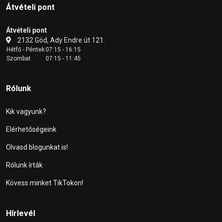
Átvételi pont
Átvételi pont
2132 Göd, Ady Endre út 121.
Hétfő - Péntek
07:15 - 16:15
Szombat
07:15 - 11:45
Rólunk
Kik vagyunk?
Elérhetőségeink
Olvasd blogunkat is!
Rólunk írták
Kövess minket TikTokon!
Hírlevél