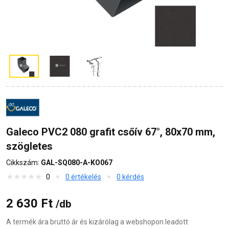
Galeco PVC2 080 grafit csőív 67°, 80x70 mm,
szögletes
Cikkszám:
GAL-SQ080-A-KO067
0
0 értékelés
0 kérdés
2 630 Ft
/db
A termék ára bruttó ár és kizárólag a webshopon leadott