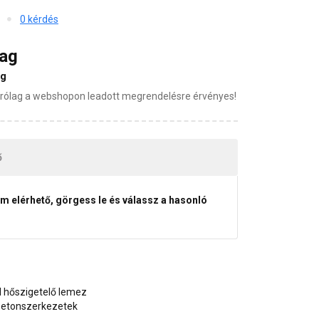
0 kérdés
mag
ag
zárólag a webshopon leadott megrendelésre érvényes!
ő
em elérhető, görgess le és válassz a hasonló
rol hőszigetelő lemez
 betonszerkezetek