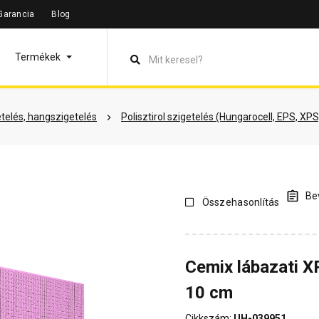
Garancia
Blog
leírás
Termékinformáció
Vásárlói vélemények
Kérdések 
Termékek
telés, hangszigetelés
Polisztirol szigetelés (Hungarocell, EPS, XPS
Bev
Összehasonlítás
Cemix lábazati X
10 cm
Cikkszám:
UH-039951