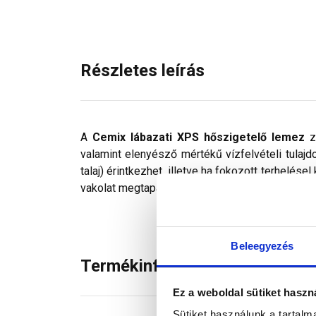
Részletes leírás
A
Cemix lábazati XPS hőszigetelő lemez
z
valamint elenyésző mértékű vízfelvételi tulajd
talaj) érintkezhet, illetve ha fokozott terhelés
vakolat megtapadását. Jellemző felhasználási te
Beleegyezés
Termékinformáció
Ez a weboldal sütiket haszn
Sütiket használunk a tartal