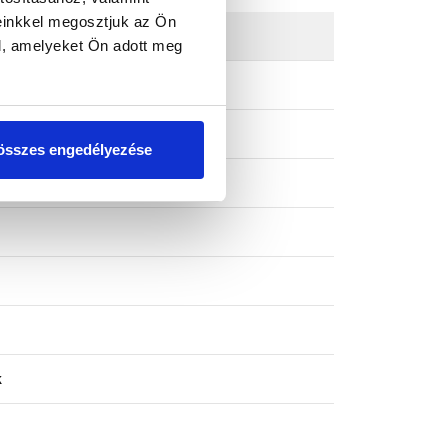
einkkel megosztjuk az Ön
l, amelyeket Ön adott meg
összes engedélyezése
k