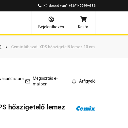
Kérdésed van?
+36/1-9999-686
és válaszok
Kapcsolódó cikkek
Bejelentkezés
Kosár
)
Cemix lábazati XPS hőszigetelő lemez 10 cm
Megosztás e-
ásárlólistára
Árfigyelő
mailben
PS hőszigetelő lemez