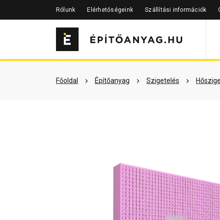
Rólunk
Elérhetőségeink
Szállítási információk
Szükséged lehet rá
Részletes 
Főoldal
Építőanyag
Szigetelés
Hőszige