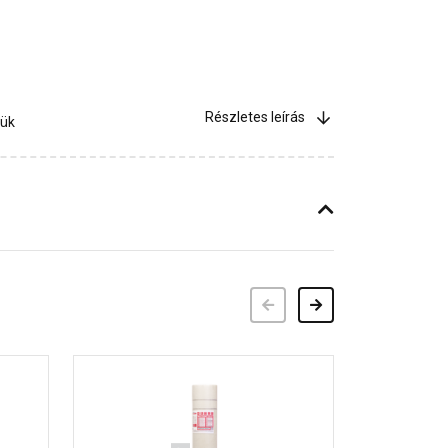
Részletes leírás
jük
Előző
Következő
30 