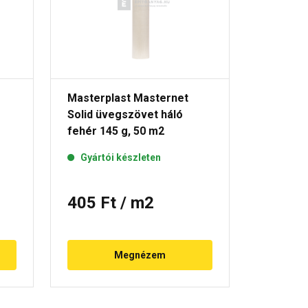
Masterplast Masternet
újHÁZ P
Solid üvegszövet háló
160 g
fehér 145 g, 50 m2
Rende
Gyártói készleten
405 Ft
/ m2
490 F
Megnézem