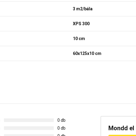
3 m2/bála
XPS 300
10 cm
60x125x10 cm
g
0 db
Mondd el 
g
0 db
g
0 db