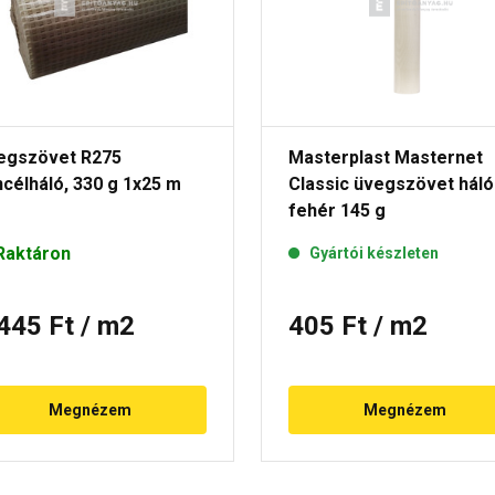
egszövet R275
Masterplast Masternet
célháló, 330 g 1x25 m
Classic üvegszövet háló
fehér 145 g
Raktáron
Gyártói készleten
 445 Ft
/ m2
405 Ft
/ m2
Megnézem
Megnézem