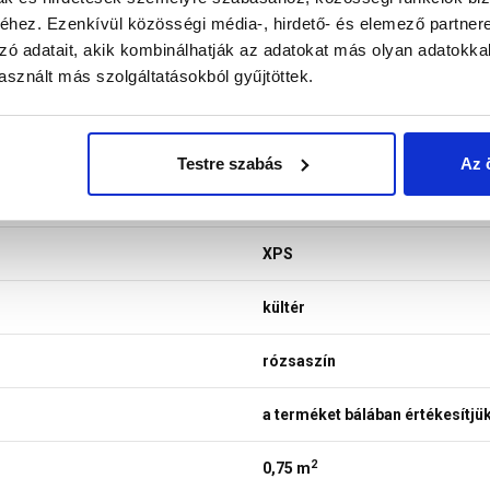
hez. Ezenkívül közösségi média-, hirdető- és elemező partner
zó adatait, akik kombinálhatják az adatokat más olyan adatokka
sznált más szolgáltatásokból gyűjtöttek.
Cemix
lábazat
Testre szabás
Az 
polisztirol
XPS
kültér
rózsaszín
a terméket bálában értékesítjü
2
0,75 m