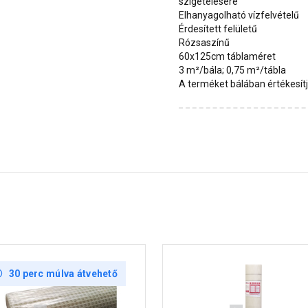
szigetelésére
Elhanyagolható vízfelvételű
Érdesített felületű
Rózsaszínű
60x125cm táblaméret
3 m²/bála; 0,75 m²/tábla
A terméket bálában értékesít
30 perc múlva átvehető