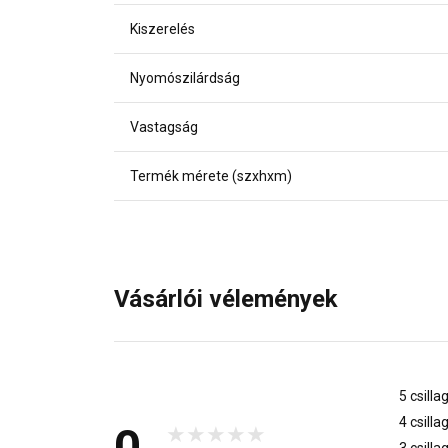
Kiszerelés
Nyomószilárdság
Vastagság
Termék mérete (szxhxm)
Vásárlói vélemények
5 csilla
4 csilla
0
3 csilla