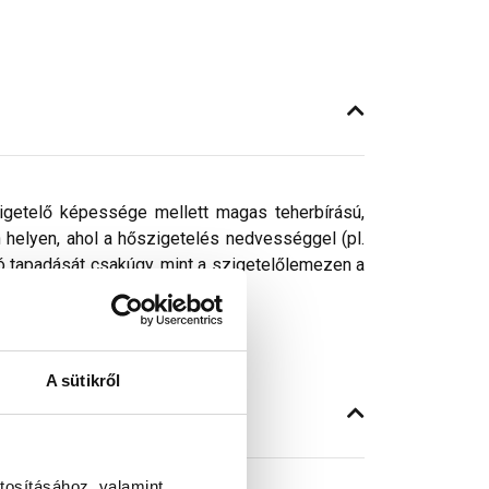
szigetelő képessége mellett magas teherbírású,
n helyen, ahol a hőszigetelés nedvességgel (pl.
való tapadását csakúgy, mint a szigetelőlemezen a
etelt betonszerkezetek.
A sütikről
tosításához, valamint