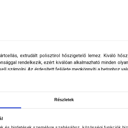
ártcellás, extrudált polisztirol hőszigetelő lemez. Kiváló hő
onsággal rendelkezik, ezért kiválóan alkalmazható minden olya
el kell számolni. Az érdesített felülete megkönnyíti a betonhoz 
rületek: lábazat, falak, födém, koszorú, áthidaló, egyéb hőszig
Részletek
ál
mak és hirdetések személyre szabásához, közösségi funkciók biz