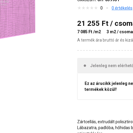
0
0 értékelés
21 255 Ft / cso
7 085 Ft /m2
3 m2 / csom
A termék ára bruttó ár és ki
Jelenleg nem elérhet
Ez az árucikk jelenleg n
termékek közül!
Zártcellás, extrudált poliszti
Lábazatra, padlóba, hőhidas