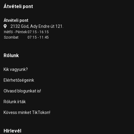
Átvételi pont
Átvételi pont
2132 Göd, Ady Endre út 121.
Hétfő - Péntek
07:15 - 16:15
Szombat
07:15 - 11:45
Rólunk
Kik vagyunk?
Elérhetőségeink
Olvasd blogunkat is!
Rólunk írták
Kövess minket TikTokon!
Hírlevél