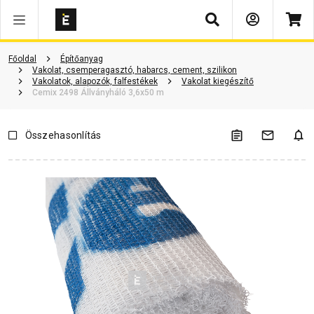
Keresés
Vásárlói vélemények
Kérdések és válaszok
Kapcsolódó cikkek
Főoldal
Építőanyag
Vakolat, csemperagasztó, habarcs, cement, szilikon
Vakolatok, alapozók, falfestékek
Vakolat kiegészítő
Cemix 2498 Állványháló 3,6x50 m
Összehasonlítás