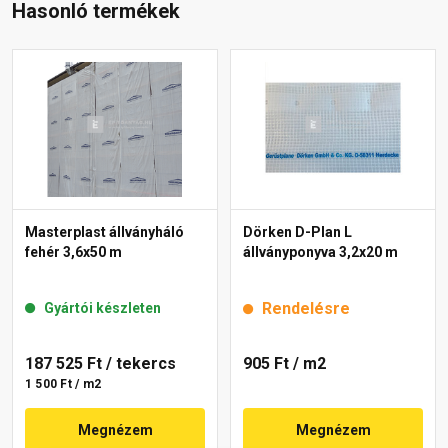
Hasonló termékek
Masterplast állványháló
Dörken D-Plan L
fehér 3,6x50 m
állványponyva 3,2x20 m
Rendelésre
Gyártói készleten
187 525 Ft
/ tekercs
905 Ft
/ m2
1 500 Ft / m2
Megnézem
Megnézem