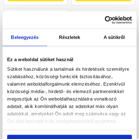
Beleegyezés
Részletek
A sütikről
Ez a weboldal sütiket használ
Dörken D-Plan L
Sütiket használunk a tartalmak és hirdetések személyre
állványponyva 2,7x20 m
szabásához, közösségi funkciók biztosításához,
valamint weboldalforgalmunk elemzéséhez. Ezenkívül
Rendelésre
közösségi média-, hirdető- és elemező partnereinkkel
megosztjuk az Ön weboldalhasználatra vonatkozó
adatait, akik kombinálhatják az adatokat más olyan
905 Ft
/ m2
adatokkal, amelyeket Ön adott meg számukra vagy az
Ön által használt más szolgáltatásokból gyűjtöttek.
Megnézem