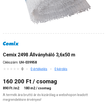
Cemix 2498 Állványháló 3,6x50 m
Cikkszám:
UH-039958
0
0 értékelés
0 kérdés
160 200 Ft / csomag
890 Ft /m2
180 m2 / csomag
A termék ára bruttó ár és kizárólag a webshopon leadott
megrendelésre érvényes!