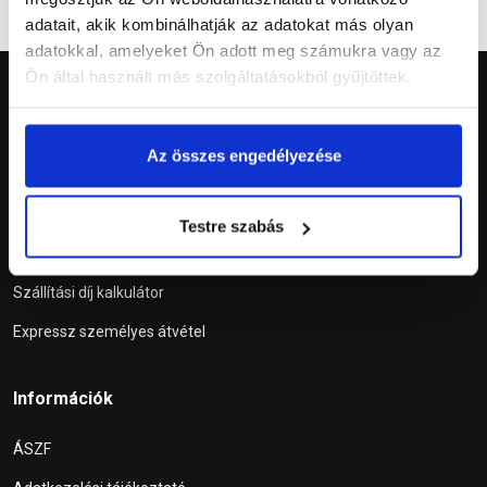
adatait, akik kombinálhatják az adatokat más olyan
adatokkal, amelyeket Ön adott meg számukra vagy az
Ön által használt más szolgáltatásokból gyűjtöttek.
Az összes engedélyezése
Szolgáltatások
Testre szabás
Tetőablak konfigurátor
Szállítási díj kalkulátor
Expressz személyes átvétel
Információk
ÁSZF