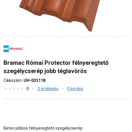
Bramac Római Protector félnyeregtető
szegélycserép jobb téglavörös
Cikkszám:
UH-033118
0
0 értékelés
0 kérdés
Beton jobbos félnyeregtető szegélycserép