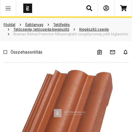
Keresés
ió
Dokumentumok
Vásárlói vélemények
Kérdések és válaszok
Főoldal
Építőanyag
Tetőfedés
Tetőcserép, tetőcserép kiegészítő
Kiegészítő cserép
Bramac Római Protector félnyeregtető szegélycserép jobb téglavörös
Összehasonlítás