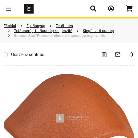
Keresés
ió
Dokumentumok
Vásárlói vélemények
Kérdések és válaszok
Főoldal
Építőanyag
Tetőfedés
Tetőcserép, tetőcserép kiegészítő
Kiegészítő cserép
Bramac Star/Protector elosztó kúpcserép téglavörös
Összehasonlítás