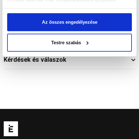
Az összes engedélyezése
Vásárlói vélemények
Testre szabás
Kérdések és válaszok