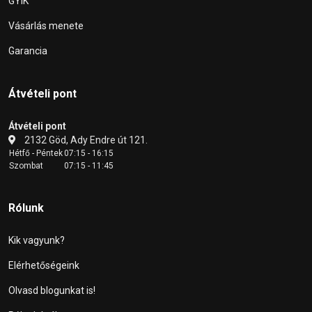
GYIK
Vásárlás menete
Garancia
Átvételi pont
Átvételi pont
2132 Göd, Ady Endre út 121.
Hétfő - Péntek
07:15 - 16:15
Szombat
07:15 - 11:45
Rólunk
Kik vagyunk?
Elérhetőségeink
Olvasd blogunkat is!