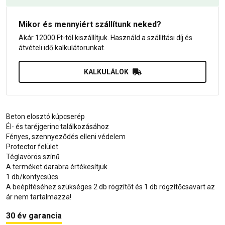
Mikor és mennyiért szállítunk neked?
Akár 12000 Ft-tól kiszállítjuk. Használd a szállítási díj és
átvételi idő kalkulátorunkat.
KALKULÁLOK
Beton elosztó kúpcserép
Él- és taréjgerinc találkozásához
Fényes, szennyeződés elleni védelem
Protector felület
Téglavörös színű
A terméket darabra értékesítjük
1 db/kontycsúcs
A beépítéséhez szükséges 2 db rögzítőt és 1 db rögzítőcsavart az
ár nem tartalmazza!
30 év garancia