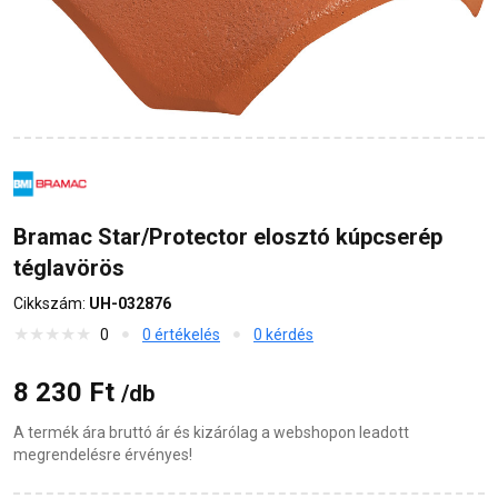
Bramac Star/Protector elosztó kúpcserép
téglavörös
Cikkszám:
UH-032876
0
0 értékelés
0 kérdés
8 230 Ft
/db
A termék ára bruttó ár és kizárólag a webshopon leadott
megrendelésre érvényes!