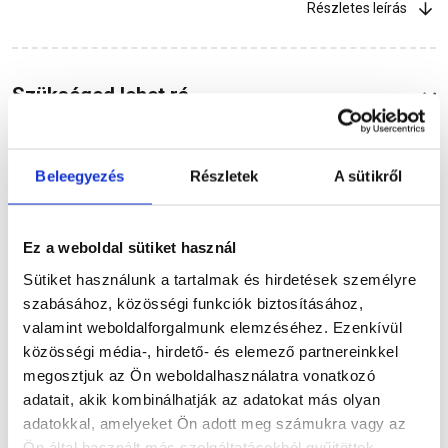
Részletes leírás
Szükséged lehet rá
Beleegyezés
Részletek
A sütikről
Részletes leírás
Ez a weboldal sütiket használ
Sütiket használunk a tartalmak és hirdetések személyre
szabásához, közösségi funkciók biztosításához,
Termékinformáció
valamint weboldalforgalmunk elemzéséhez. Ezenkívül
közösségi média-, hirdető- és elemező partnereinkkel
megosztjuk az Ön weboldalhasználatra vonatkozó
adatait, akik kombinálhatják az adatokat más olyan
Dokumentumok
(1)
adatokkal, amelyeket Ön adott meg számukra vagy az
Ön által használt más szolgáltatásokból gyűjtöttek.