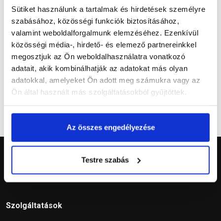
Vásárlói vélemények
Sütiket használunk a tartalmak és hirdetések személyre
szabásához, közösségi funkciók biztosításához,
valamint weboldalforgalmunk elemzéséhez. Ezenkívül
közösségi média-, hirdető- és elemező partnereinkkel
megosztjuk az Ön weboldalhasználatra vonatkozó
Kérdések és válaszok
adatait, akik kombinálhatják az adatokat más olyan
adatokkal, amelyeket Ön adott meg számukra vagy az
Ön által használt más szolgáltatásokból gyűjtöttek.
Az összes engedélyezése
Testre szabás
Szolgáltatások