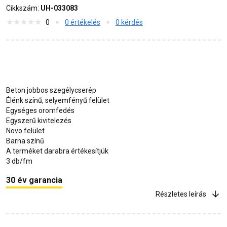
Cikkszám:
UH-033083
0
0 értékelés
0 kérdés
Beton jobbos szegélycserép
Élénk színű, selyemfényű felület
Egységes oromfedés
Egyszerű kivitelezés
Novo felület
Barna színű
A terméket darabra értékesítjük
3 db/fm
30 év garancia
Részletes leírás