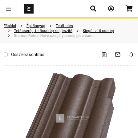
Keresés
ió
Dokumentumok
Vásárlói vélemények
Kérdések és válaszok
Főoldal
Építőanyag
Tetőfedés
Tetőcserép, tetőcserép kiegészítő
Kiegészítő cserép
Bramac Római Novo szegélycserép jobb barna
Összehasonlítás