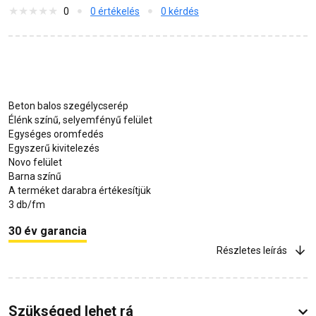
0
0 értékelés
0 kérdés
Beton balos szegélycserép
Élénk színű, selyemfényű felület
Egységes oromfedés
Egyszerű kivitelezés
Novo felület
Barna színű
A terméket darabra értékesítjük
3 db/fm
30 év garancia
Részletes leírás
Szükséged lehet rá