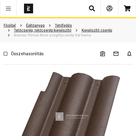
Keresés
ió
Dokumentumok
Vásárlói vélemények
Kérdések és válaszok
Főoldal
Építőanyag
Tetőfedés
Tetőcserép, tetőcserép kiegészítő
Kiegészítő cserép
Bramac Római Novo szegélycserép bal barna
Összehasonlítás