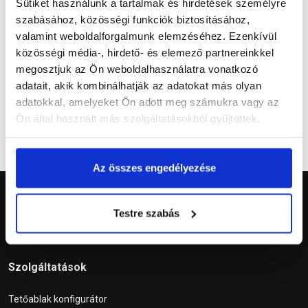
Sütiket használunk a tartalmak és hirdetések személyre
szabásához, közösségi funkciók biztosításához,
valamint weboldalforgalmunk elemzéséhez. Ezenkívül
közösségi média-, hirdető- és elemező partnereinkkel
Kérdések és válaszok
megosztjuk az Ön weboldalhasználatra vonatkozó
adatait, akik kombinálhatják az adatokat más olyan
adatokkal, amelyeket Ön adott meg számukra vagy az
Ön által használt más szolgáltatásokból gyűjtöttek.
Az összes engedélyezése
Testre szabás
Szolgáltatások
Tetőablak konfigurátor