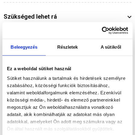
Szükséged lehet rá
Beleegyezés
Részletek
A sütikről
Részletes leírás
Ez a weboldal sütiket használ
Sütiket használunk a tartalmak és hirdetések személyre
Termékinformáció
szabásához, közösségi funkciók biztosításához,
valamint weboldalforgalmunk elemzéséhez. Ezenkívül
közösségi média-, hirdető- és elemező partnereinkkel
megosztjuk az Ön weboldalhasználatra vonatkozó
Dokumentumok
(1)
adatait, akik kombinálhatják az adatokat más olyan
adatokkal, amelyeket Ön adott meg számukra vagy az
Ön által használt más szolgáltatásokból gyűjtöttek.