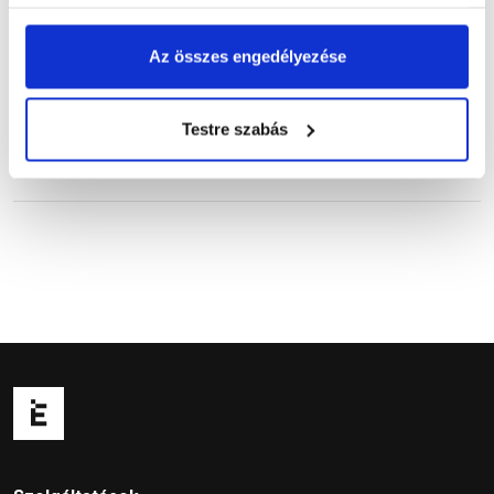
Vásárlói vélemények
Az összes engedélyezése
Testre szabás
Kérdések és válaszok