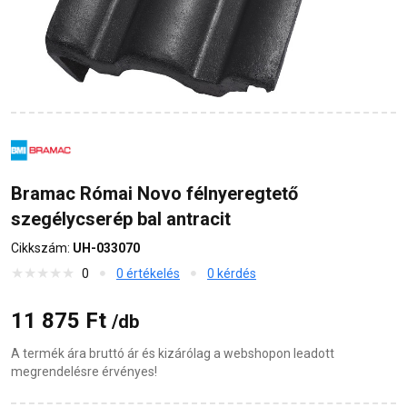
Bramac Római Novo félnyeregtető
szegélycserép bal antracit
Cikkszám:
UH-033070
0
0 értékelés
0 kérdés
11 875 Ft
/db
A termék ára bruttó ár és kizárólag a webshopon leadott
megrendelésre érvényes!