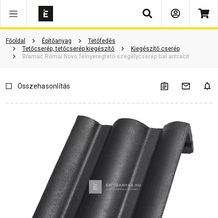
Keresés
ió
Dokumentumok
Vásárlói vélemények
Kérdések és válaszok
Főoldal
Építőanyag
Tetőfedés
Tetőcserép, tetőcserép kiegészítő
Kiegészítő cserép
Bramac Római Novo félnyeregtető szegélycserép bal antracit
Összehasonlítás