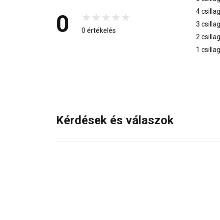
4 csilla
0
3 csilla
0 értékelés
2 csilla
1 csilla
Kérdések és válaszok