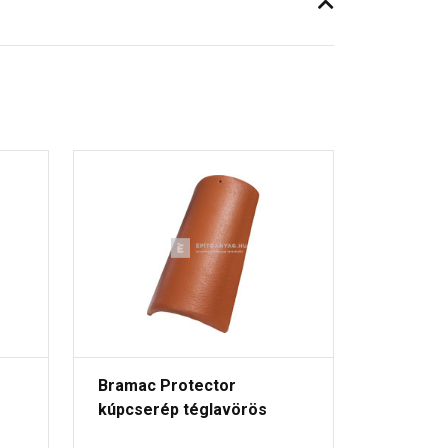
Bramac Protector
kúpcserép téglavörös