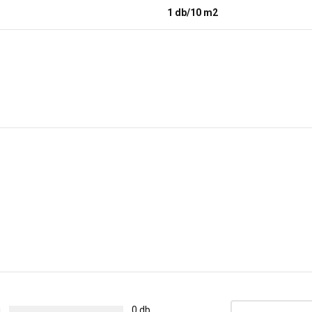
1 db/10 m2
g
0 db