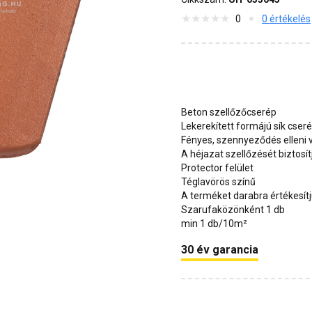
0
0 értékelés
Beton szellőzőcserép
Lekerekített formájú sík cser
Fényes, szennyeződés elleni
A héjazat szellőzését biztosít
Protector felület
Téglavörös színű
A terméket darabra értékesít
Szarufaközönként 1 db
min 1 db/10m²
30 év garancia