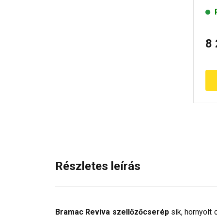
8
Részletes leírás
Bramac Reviva szellőzőcserép
sík, hornyolt 