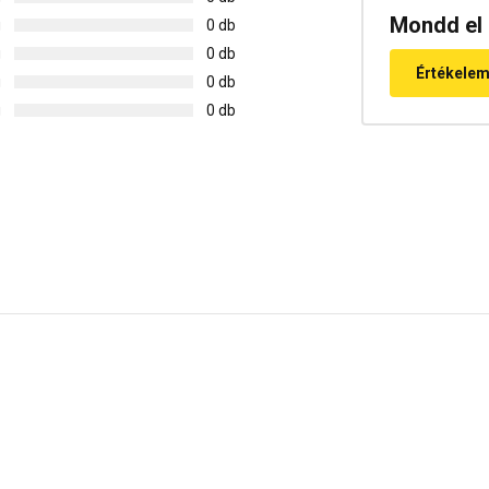
Mondd el 
g
0 db
g
0 db
Értékele
g
0 db
g
0 db