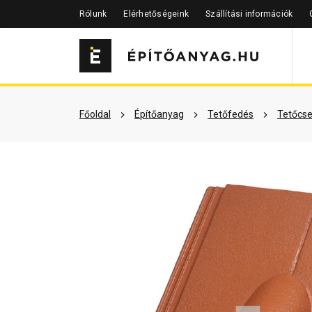
Rólunk
Elérhetőségeink
Szállítási információk
Szükséged lehet rá
Részletes 
Főoldal
Építőanyag
Tetőfedés
Tetőcse