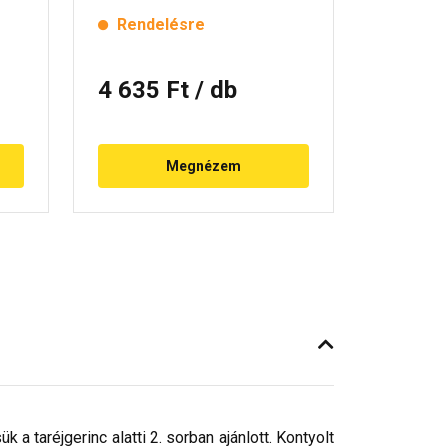
Rendelésre
4 635 Ft
/ db
Megnézem
a taréjgerinc alatti 2. sorban ajánlott. Kontyolt