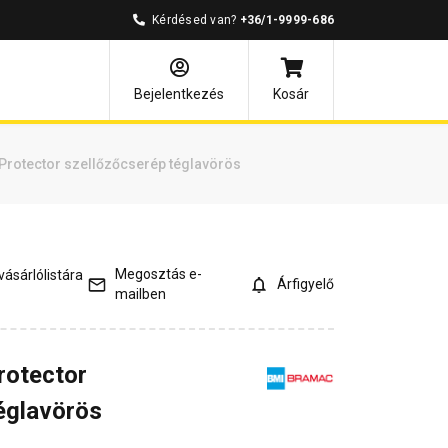
Kérdésed van?
+36/1-9999-686
mények
Kérdések és válaszok
Bejelentkezés
Kosár
Protector szellőzőcserép téglavörös
Megosztás e-
ásárlólistára
Árfigyelő
mailben
rotector
églavörös