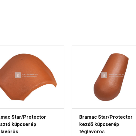
amac Star/Protector
Bramac Star/Protector
osztó kúpcserép
kezdő kúpcserép
glavörös
téglavörös