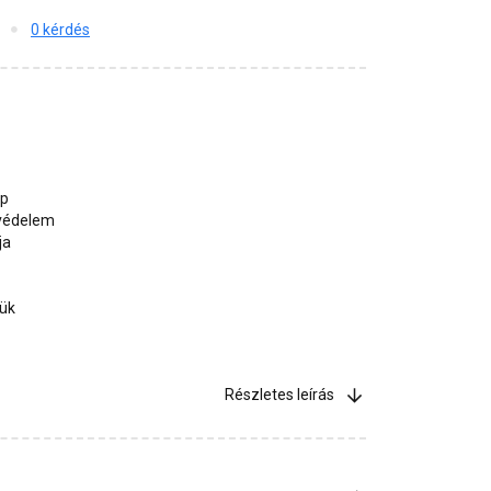
0 kérdés
ép
 védelem
ja
jük
Részletes leírás