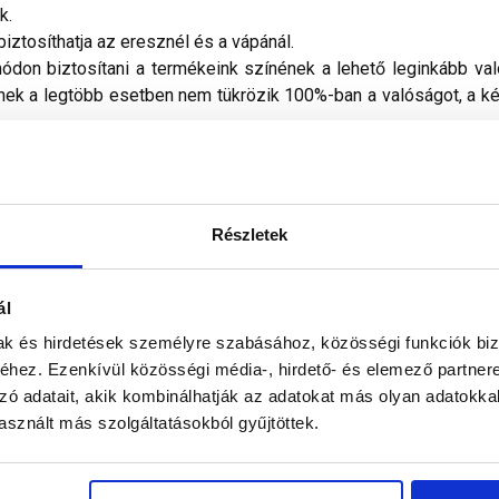
k.
iztosíthatja az eresznél és a vápánál.
don biztosítani a termékeink színének a lehető leginkább val
nek a legtöbb esetben nem tükrözik 100%-ban a valóságot, a ké
Részletek
ál
mak és hirdetések személyre szabásához, közösségi funkciók biz
hez. Ezenkívül közösségi média-, hirdető- és elemező partner
zó adatait, akik kombinálhatják az adatokat más olyan adatokka
BMI Bramac
sznált más szolgáltatásokból gyűjtöttek.
beton