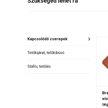
Szükséged lehet rá
Kapcsolódó cserepek
Tetőkijárat, tetőkibúvó
Stafni, tetőléc
Br
el
té