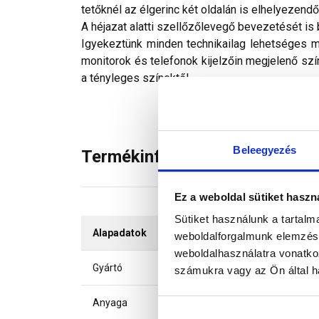
tetőknél az élgerinc két oldalán is elhelyezendő
A héjazat alatti szellőzőlevegő bevezetését is b
Igyekeztünk minden technikailag lehetséges mó
monitorok és telefonok kijelzőin megjelenő szí
a tényleges színektől.
Beleegyezés
Termékinformáció
Ez a weboldal sütiket haszn
Sütiket használunk a tartal
Alapadatok
weboldalforgalmunk elemzésé
weboldalhasználatra vonatko
Gyártó
számukra vagy az Ön által ha
Anyaga