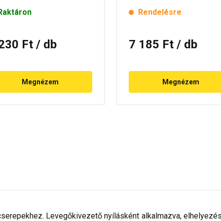
Raktáron
Rendelésre
 230 Ft
/ db
7 185 Ft
/ db
Megnézem
Megnézem
cserepekhez. Levegőkivezető nyílásként alkalmazva, elhelyezésük 