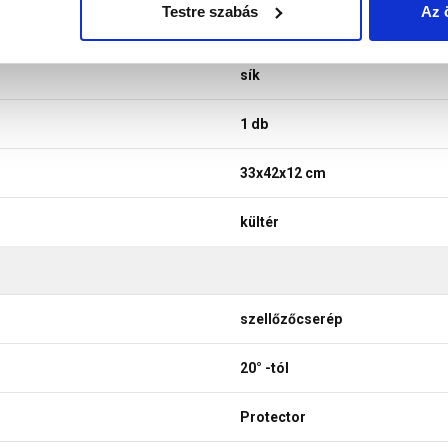
Testre szabás
Az 
téglavörös
sík
1 db
33x42x12 cm
kültér
szellőzőcserép
20° -tól
Protector