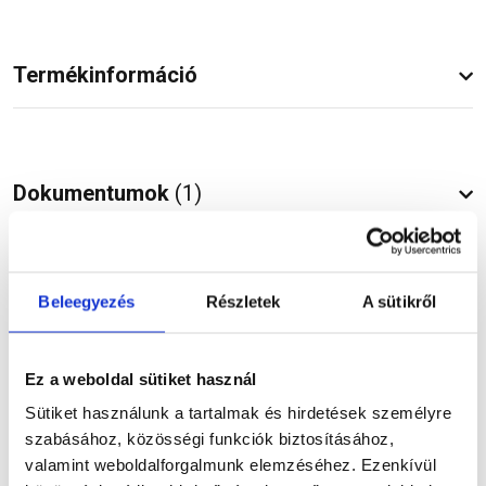
Termékinformáció
Dokumentumok
(1)
Beleegyezés
Részletek
A sütikről
Vásárlói vélemények
Ez a weboldal sütiket használ
Sütiket használunk a tartalmak és hirdetések személyre
Kérdések és válaszok
szabásához, közösségi funkciók biztosításához,
valamint weboldalforgalmunk elemzéséhez. Ezenkívül