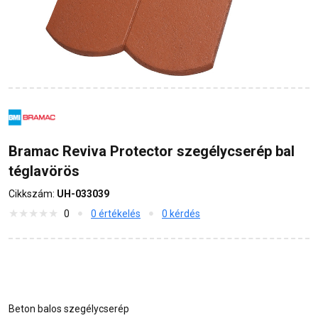
Bramac Reviva Protector szegélycserép bal
téglavörös
Cikkszám:
UH-033039
0
0 értékelés
0 kérdés
Beton balos szegélycserép