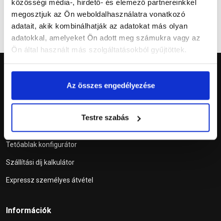
közösségi média-, hirdető- és elemező partnereinkkel
megosztjuk az Ön weboldalhasználatra vonatkozó
adatait, akik kombinálhatják az adatokat más olyan
adatokkal, amelyeket Ön adott meg számukra vagy az
Ön által használt más szolgáltatásokból gyűjtöttek.
Az összes engedélyezése
Testre szabás
Szolgáltatások
Tetőablak konfigurátor
Szállítási díj kalkulátor
Expressz személyes átvétel
Információk