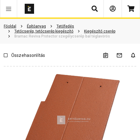
Keresés
ió
Dokumentumok
Vásárlói vélemények
Kérdések és válaszok
Főoldal
Építőanyag
Tetőfedés
Tetőcserép, tetőcserép kiegészítő
Kiegészítő cserép
Bramac Reviva Protector szegélycserép bal téglavörös
Összehasonlítás