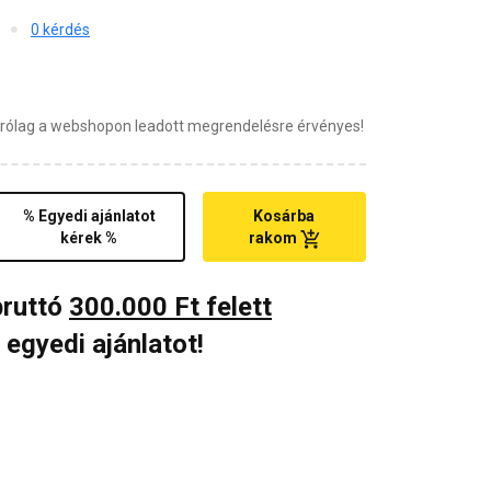
0 kérdés
zárólag a webshopon leadott megrendelésre érvényes!
% Egyedi ajánlatot
Kosárba
kérek %
rakom
bruttó
300.000 Ft felett
 egyedi ajánlatot!