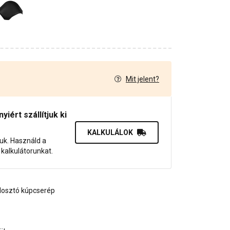
Mit jelent?
1
iért szállítjuk ki
KALKULÁLOK
juk. Használd a
dő kalkulátorunkat.
losztó kúpcserép