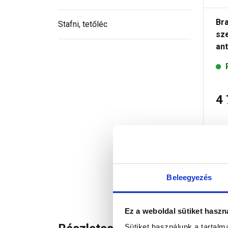
Br
Stafni, tetőléc
sz
ant
4
Beleegyezés
Ez a weboldal sütiket haszn
Sütiket használunk a tartal