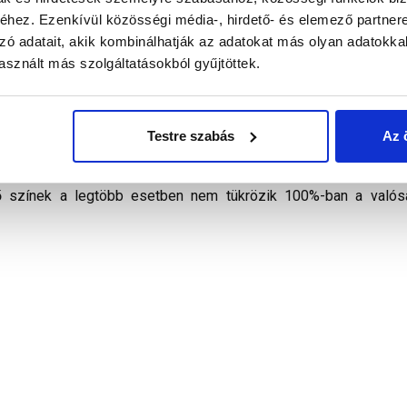
hez. Ezenkívül közösségi média-, hirdető- és elemező partner
zó adatait, akik kombinálhatják az adatokat más olyan adatokka
sznált más szolgáltatásokból gyűjtöttek.
21. század modern építészete hívta életre. Letisztult formája 
pek protector felülettel rendelkeznek, mely hosszú időn keresz
adhat korunk építészeti alkotásainak. Kontyolt tetőknél a két 
Testre szabás
Az 
rögzítőcsavarral és két darab kúpcseréprögzítővel biztosítható.
ódon biztosítani a termékeink színének a lehető leginkább val
ő színek a legtöbb esetben nem tükrözik 100%-ban a valósá