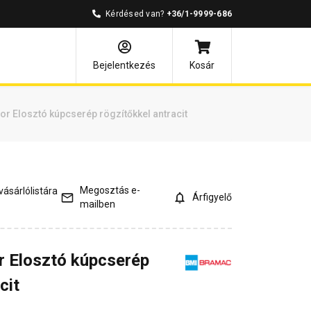
Kérdésed van?
+36/1-9999-686
mények
Kérdések és válaszok
Bejelentkezés
Kosár
r Elosztó kúpcserép rögzítőkkel antracit
Megosztás e-
ásárlólistára
Árfigyelő
mailben
r Elosztó kúpcserép
cit