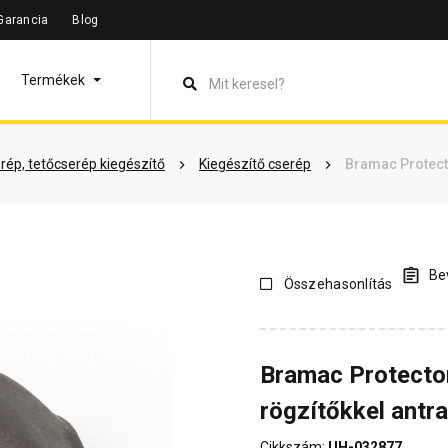
Garancia
Blog
leírás
Termékinformáció
Dokumentumok
Vásárlói véle
Termékek
rép, tetőcserép kiegészítő
Kiegészítő cserép
Bramac Protecto
Bev
Összehasonlítás
Bramac Protecto
rögzítőkkel antra
Cikkszám:
UH-032877