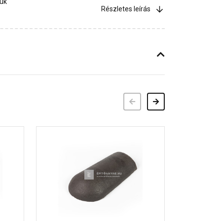
jük
Részletes leírás
Előző
Következő