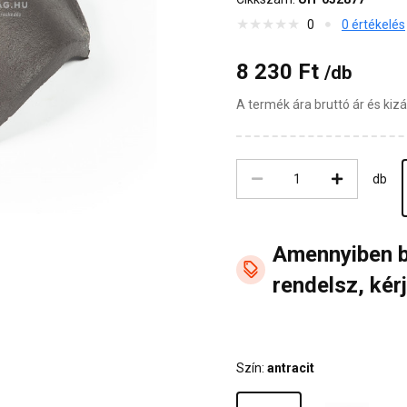
0
0 értékelés
8 230 Ft
/db
A termék ára bruttó ár és ki
db
Amennyiben 
rendelsz, kérj
Szín:
antracit