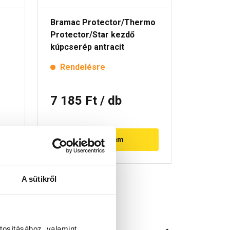
Bramac Protector/Thermo
Bramac 
Protector/Star kezdő
szellőző
kúpcserép antracit
Rendelésre
Rende
7 185 Ft
/ db
4 990
Megnézem
A sütikről
tosításához, valamint