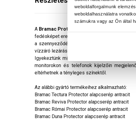
Részletes leírás
weboldalforgalmunk elemzésé
weboldalhasználatra vonatko
számukra vagy az Ön által ha
A
Bramac Protector elosztó kúpcserepet
a 
fedésképet eredményez. A Bramac Tectura csere
a szennyeződéstől. Így a tető méltó dísze mar
vízzáró lezárására szolgál. Viharálló rögzítése 
Igyekeztünk minden technikailag lehetséges m
monitorokon és telefonok kijelzőin megjelen
eltérhetnek a tényleges színektől.
Az alábbi gyártó termékeihez alkalmazható:
Bramac Tectura Protector alapcserép antracit
Bramac Reviva Protector alapcserép antracit
Bramac Római Protector alapcserép antracit
Bramac Duna Protector alapcserép antracit