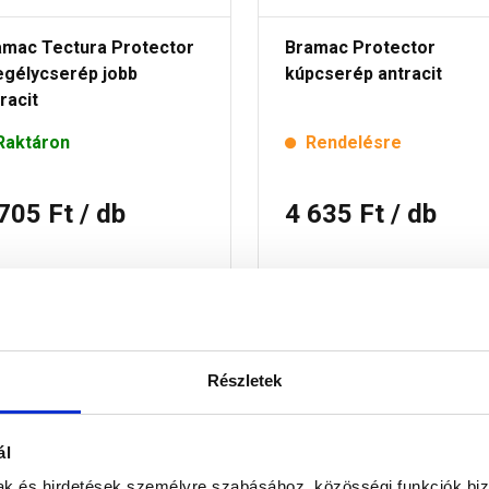
amac Tectura Protector
Bramac Protector
egélycserép jobb
kúpcserép antracit
racit
Raktáron
Rendelésre
 705 Ft
/ db
4 635 Ft
/ db
Megnézem
Megnézem
Részletek
ál
mak és hirdetések személyre szabásához, közösségi funkciók biz