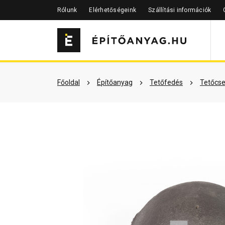
Rólunk
Elérhetőségeink
Szállítási információk
Szükséged lehet rá
Részletes 
Főoldal
Építőanyag
Tetőfedés
Tetőcse