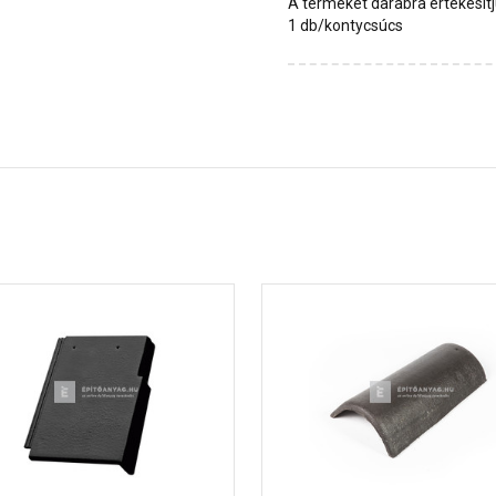
A terméket darabra értékesít
1 db/kontycsúcs