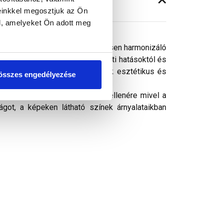
einkkel megosztjuk az Ön
l, amelyeket Ön adott meg
minden modern épülettel tökéletesen harmonizáló
tül megóvja a tetőt a környezeti hatásoktól és
él és taréjgerinc találkozásának esztétikus és
összes engedélyezése
ósághű megjelenítését. Ennek ellenére mivel a
got, a képeken látható színek árnyalataikban