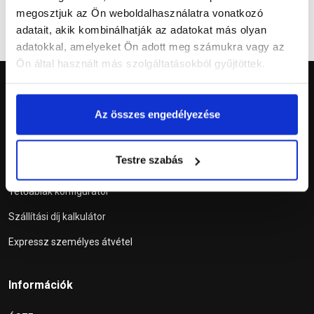
megosztjuk az Ön weboldalhasználatra vonatkozó
adatait, akik kombinálhatják az adatokat más olyan
adatokkal, amelyeket Ön adott meg számukra vagy az
Ön által használt más szolgáltatásokból gyűjtöttek.
Az összes engedélyezése
Szolgáltatások
Testre szabás
Tetőablak konfigurátor
Szállítási díj kalkulátor
Expressz személyes átvétel
Információk