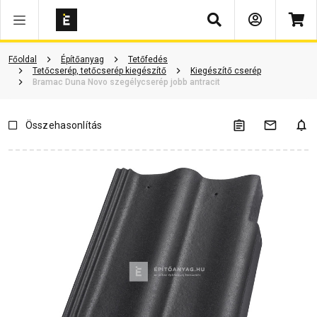
Keresés
ió
Dokumentumok
Vásárlói vélemények
Kérdések és válaszok
Főoldal
Építőanyag
Tetőfedés
Tetőcserép, tetőcserép kiegészítő
Kiegészítő cserép
Bramac Duna Novo szegélycserép jobb antracit
Összehasonlítás