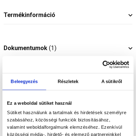
Termékinformáció
Dokumentumok
(1)
Vásárlói vélemények
Beleegyezés
Részletek
A sütikről
Ez a weboldal sütiket használ
Sütiket használunk a tartalmak és hirdetések személyre
Kérdések és válaszok
szabásához, közösségi funkciók biztosításához,
valamint weboldalforgalmunk elemzéséhez. Ezenkívül
közösségi média-, hirdető- és elemező partnereinkkel