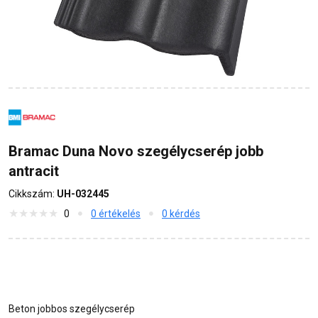
Bramac Duna Novo szegélycserép jobb
antracit
Cikkszám:
UH-032445
0
0 értékelés
0 kérdés
Beton jobbos szegélycserép