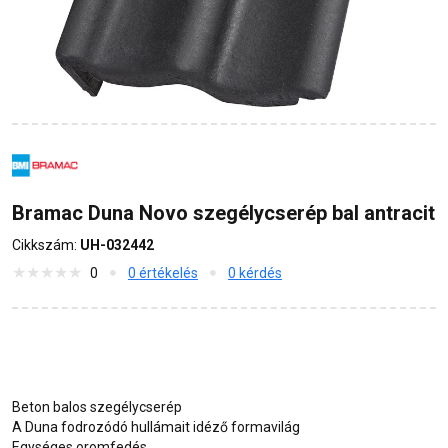
Bramac Duna Novo szegélycserép bal antracit
Cikkszám:
UH-032442
0
0 értékelés
0 kérdés
Beton balos szegélycserép
A Duna fodrozódó hullámait idéző formavilág
Egységes oromfedés