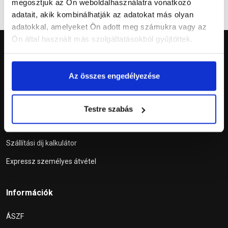
megosztjuk az Ön weboldalhasználatra vonatkozó
adatait, akik kombinálhatják az adatokat más olyan
adatokkal, amelyeket Ön adott meg számukra vagy az
Ön által használt más szolgáltatásokból gyűjtöttek.
Az összes engedélyezése
Szolgáltatások
Testre szabás
Tetőablak konfigurátor
Szállítási díj kalkulátor
Expressz személyes átvétel
Információk
ÁSZF