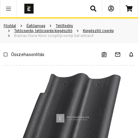
Keresés
ió
Dokumentumok
Vásárlói vélemények
Kérdések és válaszok
Főoldal
Építőanyag
Tetőfedés
Tetőcserép, tetőcserép kiegészítő
Kiegészítő cserép
Bramac Duna Novo szegélycserép bal antracit
Összehasonlítás