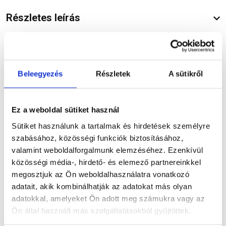
Részletes leírás
Termékinformáció
Beleegyezés
Részletek
A sütikről
Ez a weboldal sütiket használ
Sütiket használunk a tartalmak és hirdetések személyre
Dokumentumok
(1)
szabásához, közösségi funkciók biztosításához,
valamint weboldalforgalmunk elemzéséhez. Ezenkívül
közösségi média-, hirdető- és elemező partnereinkkel
megosztjuk az Ön weboldalhasználatra vonatkozó
Vásárlói vélemények
adatait, akik kombinálhatják az adatokat más olyan
adatokkal, amelyeket Ön adott meg számukra vagy az
Ön által használt más szolgáltatásokból gyűjtöttek.