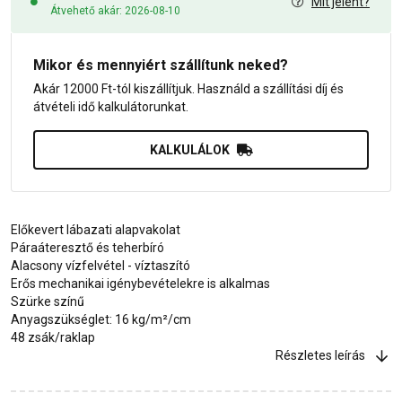
Mit jelent?
Átvehető akár: 2026-08-10
Mikor és mennyiért szállítunk neked?
Akár 12000 Ft-tól kiszállítjuk. Használd a szállítási díj és
átvételi idő kalkulátorunkat.
KALKULÁLOK
Előkevert lábazati alapvakolat
Páraáteresztő és teherbíró
Alacsony vízfelvétel - víztaszító
Erős mechanikai igénybevételekre is alkalmas
Szürke színű
Anyagszükséglet: 16 kg/m²/cm
48 zsák/raklap
Részletes leírás