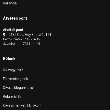
Garancia
Átvételi pont
Átvételi pont
2132 Göd, Ady Endre út 121.
Hétfő - Péntek
07:15 - 16:15
Szombat
07:15 - 11:45
Rólunk
Kik vagyunk?
Elérhetőségeink
Olvasd blogunkat is!
Rólunk írták
Kövess minket TikTokon!