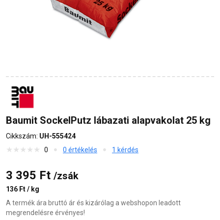
Baumit SockelPutz lábazati alapvakolat 25 kg
Cikkszám:
UH-555424
0
0 értékelés
1 kérdés
3 395 Ft
/zsák
136 Ft / kg
A termék ára bruttó ár és kizárólag a webshopon leadott
megrendelésre érvényes!