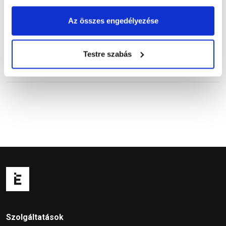
Kérdések és válaszok
(1)
Az összes engedélyezése
Testre szabás
Kapcsolódó cikkek
Szolgáltatások