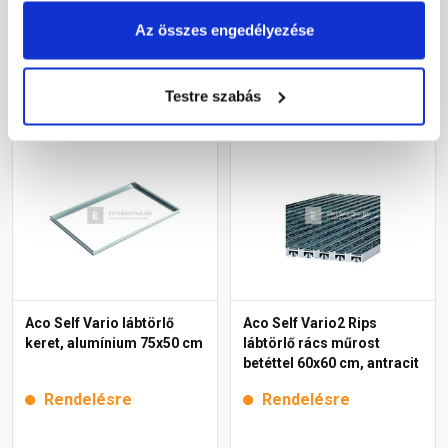
121 965 Ft
/ db
21 935 Ft
/ db
Az összes engedélyezése
Megnézem
Megnézem
Testre szabás
Aco Self Vario lábtörlő
Aco Self Vario2 Rips
keret, alumínium 75x50 cm
lábtörlő rács műrost
betéttel 60x60 cm, antracit
Rendelésre
Rendelésre