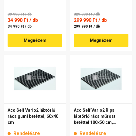
39 990 Ft
/ db
329 990 Ft
/ db
34 990 Ft
/ db
299 990 Ft
/ db
34 990 Ft / db
299 990 Ft / db
Megnézem
Megnézem
Aco Self Vario2 lábtörlő
Aco Self Vario2 Rips
rács gumi betéttel, 60x40
lábtörlő rács műrost
cm
betéttel 100x50 cm,
antracit
Rendelésre
Rendelésre