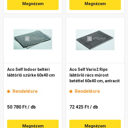
Megnézem
Megnézem
Aco Self Indoor beltéri
Aco Self Vario2 Rips
lábtörlő szürke 60x40 cm
lábtörlő rács műrost
betéttel 60x40 cm, antracit
Rendelésre
Rendelésre
50 780 Ft
/ db
72 425 Ft
/ db
Megnézem
Megnézem