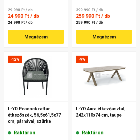
29 990 Ft
/ db
399 990 Ft
/ db
24 990 Ft
/ db
259 990 Ft
/ db
24 990 Ft / db
259 990 Ft / db
Megnézem
Megnézem
-12%
-9%
L-YO Peacock rattan
L-YO Aura étkezőasztal,
étkezőszék, 56,5x61,5x77
242x110x74 cm, taupe
cm, párnával, szürke
Raktáron
Raktáron