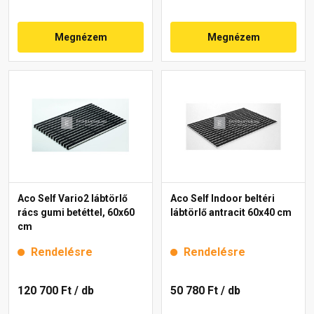
Megnézem
Megnézem
Aco Self Vario2 lábtörlő
Aco Self Indoor beltéri
rács gumi betéttel, 60x60
lábtörlő antracit 60x40 cm
cm
Rendelésre
Rendelésre
120 700 Ft
/ db
50 780 Ft
/ db