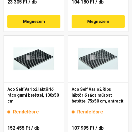
23 305 Ft
/ db
104 180 Ft
/ db
Megnézem
Megnézem
Aco Self Vario2 lábtörlő
Aco Self Vario2 Rips
rács gumi betéttel, 100x50
lábtörlő rács műrost
cm
betéttel 75x50 cm, antracit
Rendelésre
Rendelésre
152 455 Ft
/ db
107 995 Ft
/ db