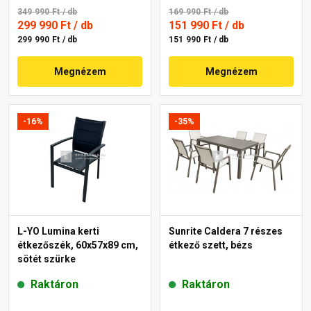
349 990 Ft
/ db
169 990 Ft
/ db
299 990 Ft
/ db
151 990 Ft
/ db
299 990 Ft / db
151 990 Ft / db
Megnézem
Megnézem
-16%
-35%
L-YO Lumina kerti
Sunrite Caldera 7 részes
étkezőszék, 60x57x89 cm,
étkező szett, bézs
sötét szürke
Raktáron
Raktáron