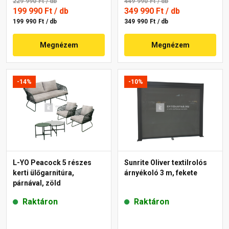
229 990 Ft
/ db
449 990 Ft
/ db
199 990 Ft
/ db
349 990 Ft
/ db
199 990 Ft / db
349 990 Ft / db
Megnézem
Megnézem
-14%
-10%
L-YO Peacock 5 részes
Sunrite Oliver textilrolós
kerti ülőgarnitúra,
árnyékoló 3 m, fekete
párnával, zöld
Raktáron
Raktáron