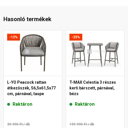
Hasonló termékek
-12%
-25%
L-YO Peacock rattan
T-MAX Celestia 3 részes
étkezőszék, 56,5x61,5x77
kerti bárszett, párnával,
cm, párnával, taupe
bézs
Raktáron
Raktáron
39 990 Ft
/ db
199 990 Ft
/ db