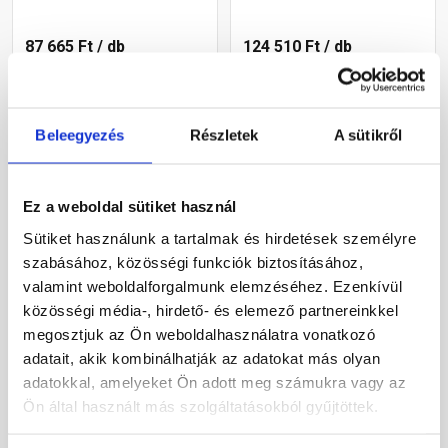
87 665 Ft
/ db
124 510 Ft
/ db
Megnézem
Megnézem
Beleegyezés
Részletek
A sütikről
Ez a weboldal sütiket használ
Sütiket használunk a tartalmak és hirdetések személyre
szabásához, közösségi funkciók biztosításához,
valamint weboldalforgalmunk elemzéséhez. Ezenkívül
közösségi média-, hirdető- és elemező partnereinkkel
megosztjuk az Ön weboldalhasználatra vonatkozó
Aco Self Vario2 lábtörlő
Aco Self Vario lábtörlő
adatait, akik kombinálhatják az adatokat más olyan
rács gumi betéttel, 75x50
keret, alumínium 60x40 cm
adatokkal, amelyeket Ön adott meg számukra vagy az
cm
Ön által használt más szolgáltatásokból gyűjtöttek.
Rendelésre
Rendelésre