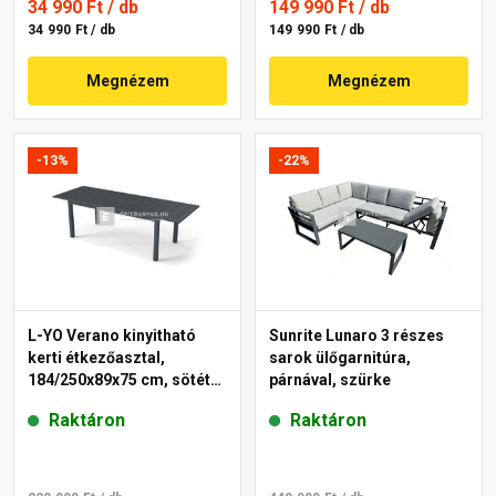
34 990 Ft
/ db
149 990 Ft
/ db
34 990 Ft / db
149 990 Ft / db
Megnézem
Megnézem
-13%
-22%
L-YO Verano kinyitható
Sunrite Lunaro 3 részes
kerti étkezőasztal,
sarok ülőgarnitúra,
184/250x89x75 cm, sötét
párnával, szürke
szürke
Raktáron
Raktáron