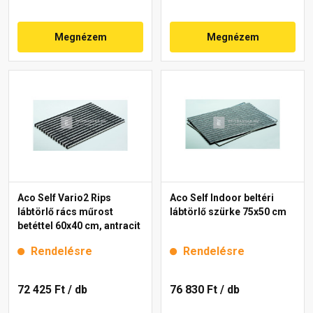
Megnézem
Megnézem
Aco Self Vario2 Rips
Aco Self Indoor beltéri
lábtörlő rács műrost
lábtörlő szürke 75x50 cm
betéttel 60x40 cm, antracit
Rendelésre
Rendelésre
72 425 Ft
/ db
76 830 Ft
/ db