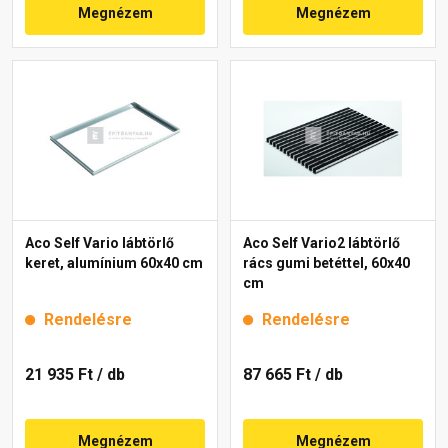
Megnézem
Megnézem
Aco Self Vario lábtörlő
Aco Self Vario2 lábtörlő
keret, alumínium 60x40 cm
rács gumi betéttel, 60x40
cm
Rendelésre
Rendelésre
21 935 Ft
/ db
87 665 Ft
/ db
Megnézem
Megnézem