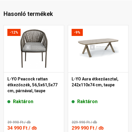
Hasonló termékek
-12%
-9%
L-YO Peacock rattan
L-YO Aura étkezőasztal,
étkezőszék, 56,5x61,5x77
242x110x74 cm, taupe
cm, párnával, taupe
Raktáron
Raktáron
39 990 Ft
/ db
329 990 Ft
/ db
34 990 Ft
/ db
299 990 Ft
/ db