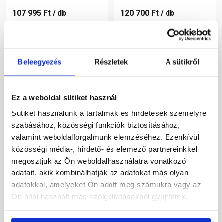
107 995 Ft
/ db
120 700 Ft
/ db
Megnézem
Megnézem
Beleegyezés
Részletek
A sütikről
Ez a weboldal sütiket használ
Sütiket használunk a tartalmak és hirdetések személyre
szabásához, közösségi funkciók biztosításához,
valamint weboldalforgalmunk elemzéséhez. Ezenkívül
közösségi média-, hirdető- és elemező partnereinkkel
megosztjuk az Ön weboldalhasználatra vonatkozó
Aco Self Indoor beltéri
Aco Self Vario2 lábtörlő
lábtörlő antracit 75x50 cm
rács gumi betéttel, 75x50
adatait, akik kombinálhatják az adatokat más olyan
cm
adatokkal, amelyeket Ön adott meg számukra vagy az
Ön által használt más szolgáltatásokból gyűjtöttek.
Rendelésre
Rendelésre