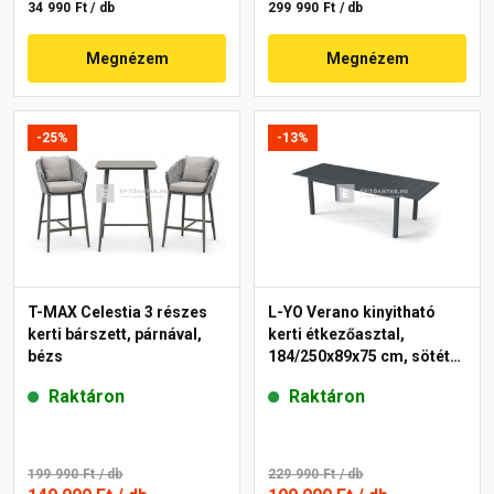
34 990 Ft / db
299 990 Ft / db
Megnézem
Megnézem
-25%
-13%
T-MAX Celestia 3 részes
L-YO Verano kinyitható
kerti bárszett, párnával,
kerti étkezőasztal,
bézs
184/250x89x75 cm, sötét
szürke
Raktáron
Raktáron
199 990 Ft
/ db
229 990 Ft
/ db