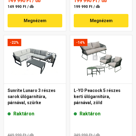
149 990 Ft
/ db
199 990 Ft
/ db
149 990 Ft / db
199 990 Ft / db
Megnézem
Megnézem
-22%
-14%
Sunrite Lunaro 3 részes
L-YO Peacock 5 részes
sarok ülőgarnitúra,
kerti ülőgarnitúra,
párnával, szürke
párnával, zöld
Raktáron
Raktáron
449 990 Ft
/ db
349 990 Ft
/ db