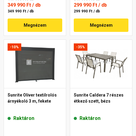
349 990 Ft
/ db
299 990 Ft
/ db
349 990 Ft / db
299 990 Ft / db
Megnézem
Megnézem
-10%
-35%
Sunrite Oliver textilrolós
Sunrite Caldera 7 részes
árnyékoló 3 m, fekete
étkező szett, bézs
Raktáron
Raktáron