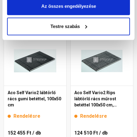
76 830 Ft
/ db
121 965 Ft
/ db
Az összes engedélyezése
Megnézem
Megnézem
Testre szabás
Aco Self Vario2 lábtörlő
Aco Self Vario2 Rips
rács gumi betéttel, 100x50
lábtörlő rács műrost
cm
betéttel 100x50 cm,
antracit
Rendelésre
Rendelésre
152 455 Ft
/ db
124 510 Ft
/ db