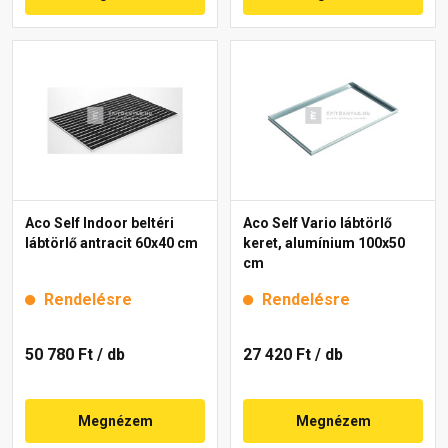
Aco Self Indoor beltéri
Aco Self Vario lábtörlő
lábtörlő antracit 60x40 cm
keret, alumínium 100x50
cm
Rendelésre
Rendelésre
50 780 Ft
/ db
27 420 Ft
/ db
Megnézem
Megnézem