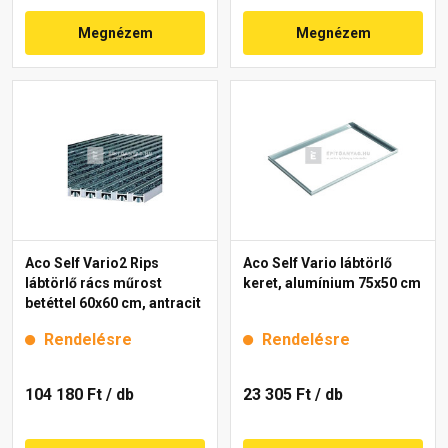
Megnézem
Megnézem
Aco Self Vario2 Rips
Aco Self Vario lábtörlő
lábtörlő rács műrost
keret, alumínium 75x50 cm
betéttel 60x60 cm, antracit
Rendelésre
Rendelésre
104 180 Ft
/ db
23 305 Ft
/ db