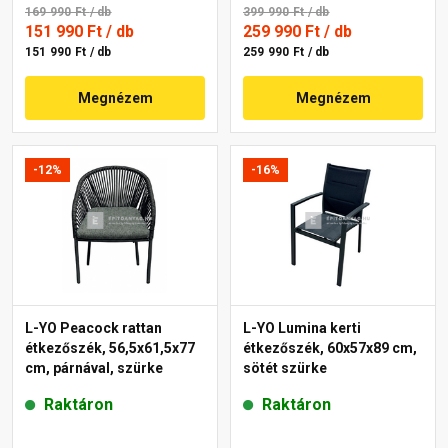
169 990 Ft
/ db
399 990 Ft
/ db
151 990 Ft
/ db
259 990 Ft
/ db
151 990 Ft / db
259 990 Ft / db
Megnézem
Megnézem
-12%
-16%
L-YO Peacock rattan
L-YO Lumina kerti
étkezőszék, 56,5x61,5x77
étkezőszék, 60x57x89 cm,
cm, párnával, szürke
sötét szürke
Raktáron
Raktáron