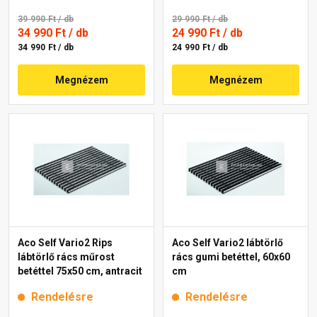
39 990 Ft
/ db
29 990 Ft
/ db
34 990 Ft
/ db
24 990 Ft
/ db
34 990 Ft / db
24 990 Ft / db
Megnézem
Megnézem
Aco Self Vario2 Rips
Aco Self Vario2 lábtörlő
lábtörlő rács műrost
rács gumi betéttel, 60x60
betéttel 75x50 cm, antracit
cm
Rendelésre
Rendelésre