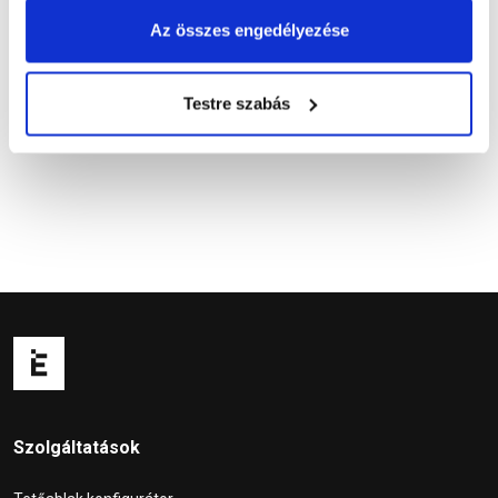
Az összes engedélyezése
Testre szabás
Kérdések és válaszok
Szolgáltatások