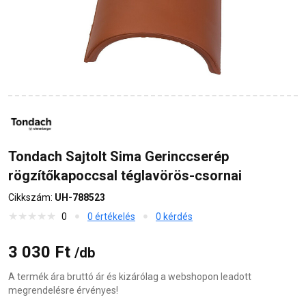
Tondach Sajtolt Sima Gerinccserép
rögzítőkapoccsal téglavörös-csornai
Cikkszám:
UH-788523
0
0 értékelés
0 kérdés
3 030 Ft
/db
A termék ára bruttó ár és kizárólag a webshopon leadott
megrendelésre érvényes!