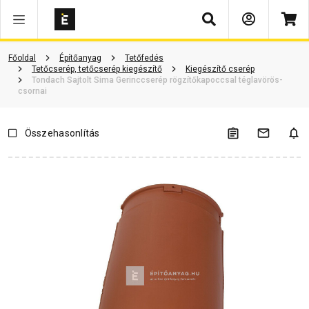
Keresés
ió
Dokumentumok
Vásárlói vélemények
Kérdések és válaszok
Főoldal
Építőanyag
Tetőfedés
Tetőcserép, tetőcserép kiegészítő
Kiegészítő cserép
Tondach Sajtolt Sima Gerinccserép rögzítőkapoccsal téglavörös-
csornai
Összehasonlítás