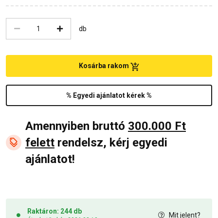
db
Kosárba rakom
% Egyedi ajánlatot kérek %
Amennyiben bruttó
300.000 Ft
felett
rendelsz, kérj egyedi
ajánlatot!
Raktáron: 244 db
Mit jelent?