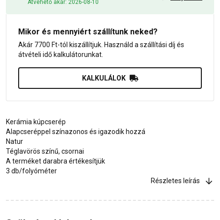
Átvehető akár: 2026-08-10
Mikor és mennyiért szállítunk neked?
Akár 7700 Ft-tól kiszállítjuk. Használd a szállítási díj és
átvételi idő kalkulátorunkat.
KALKULÁLOK
Kerámia kúpcserép
Alapcseréppel színazonos és igazodik hozzá
Natur
Téglavörös színű, csornai
A terméket darabra értékesítjük
3 db/folyóméter
Részletes leírás