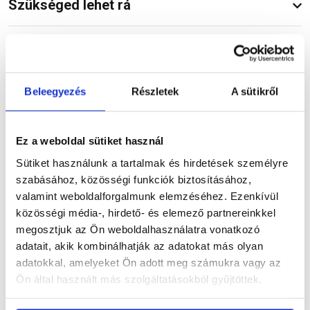
Szükséged lehet rá
Részletes leírás
Beleegyezés
Részletek
A sütikről
Ez a weboldal sütiket használ
Termékinformáció
Sütiket használunk a tartalmak és hirdetések személyre
szabásához, közösségi funkciók biztosításához,
valamint weboldalforgalmunk elemzéséhez. Ezenkívül
közösségi média-, hirdető- és elemező partnereinkkel
Dokumentumok
(1)
megosztjuk az Ön weboldalhasználatra vonatkozó
adatait, akik kombinálhatják az adatokat más olyan
adatokkal, amelyeket Ön adott meg számukra vagy az
Ön által használt más szolgáltatásokból gyűjtöttek.
Vásárlói vélemények