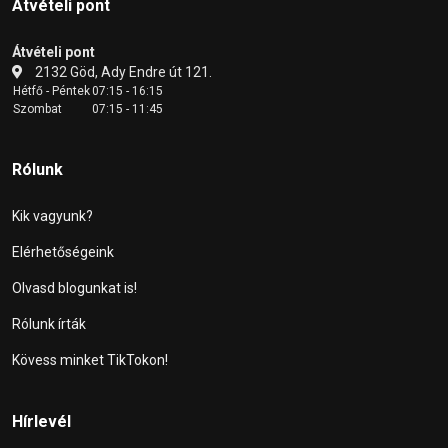
Átvételi pont
Átvételi pont
2132 Göd, Ady Endre út 121.
Hétfő - Péntek
07:15 - 16:15
Szombat
07:15 - 11:45
Rólunk
Kik vagyunk?
Elérhetőségeink
Olvasd blogunkat is!
Rólunk írták
Kövess minket TikTokon!
Hírlevél