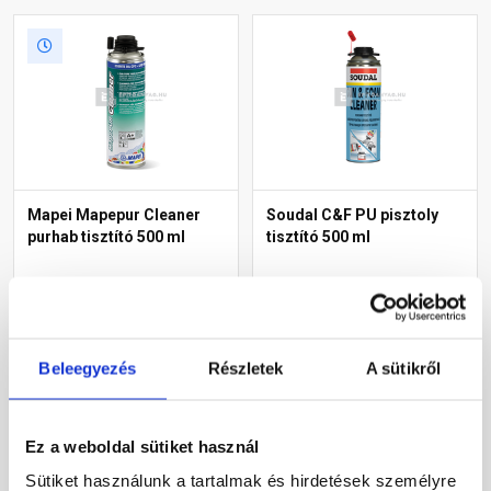
Mapei Mapepur Cleaner
Soudal C&F PU pisztoly
purhab tisztító 500 ml
tisztító 500 ml
Raktáron
Rendelésre
3 530 Ft
/ db
2 560 Ft
/ db
Beleegyezés
Részletek
A sütikről
7 060 Ft / l
5 120 Ft / l
Megnézem
Megnézem
Ez a weboldal sütiket használ
Sütiket használunk a tartalmak és hirdetések személyre