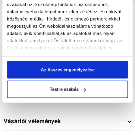
szabásához, közösségi funkciók biztosításához,
valamint weboldalforgalmunk elemzéséhez. Ezenkívül
közösségi média-, hirdető- és elemező partnereinkkel
Részletes leírás
megosztjuk az Ön weboldalhasználatra vonatkozó
adatait, akik kombinálhatják az adatokat más olyan
adatokkal, amelyeket Ön adott meg számukra vagy az
Ön által használt más szolgáltatásokból gyűjtöttek.
Termékinformáció
Az összes engedélyezése
Dokumentumok
(2)
Testre szabás
Vásárlói vélemények