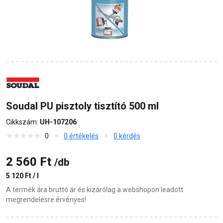
Soudal PU pisztoly tisztító 500 ml
Cikkszám:
UH-107206
0
0 értékelés
0 kérdés
2 560 Ft
/db
5 120 Ft / l
A termék ára bruttó ár és kizárólag a webshopon leadott
megrendelésre érvényes!