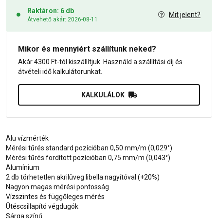
Raktáron: 6 db
Mit jelent?
Átvehető akár: 2026-08-11
Mikor és mennyiért szállítunk neked?
Akár 4300 Ft-tól kiszállítjuk. Használd a szállítási díj és
átvételi idő kalkulátorunkat.
KALKULÁLOK
Alu vízmérték
Mérési tűrés standard pozícióban 0,50 mm/m (0,029°)
Mérési tűrés fordított pozícióban 0,75 mm/m (0,043°)
Alumínium
2 db törhetetlen akrilüveg libella nagyítóval (+20%)
Nagyon magas mérési pontosság
Vízszintes és függőleges mérés
Ütéscsillapító végdugók
Sárga színű