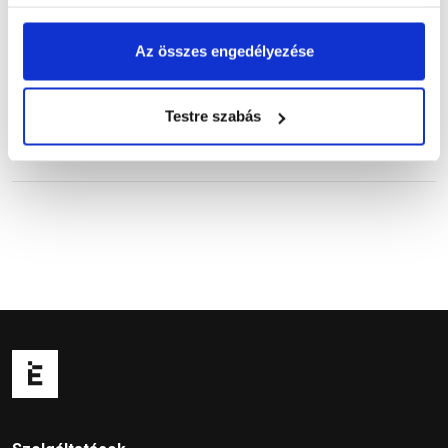
Vásárlói vélemények
Az összes engedélyezése
Testre szabás
Kérdések és válaszok