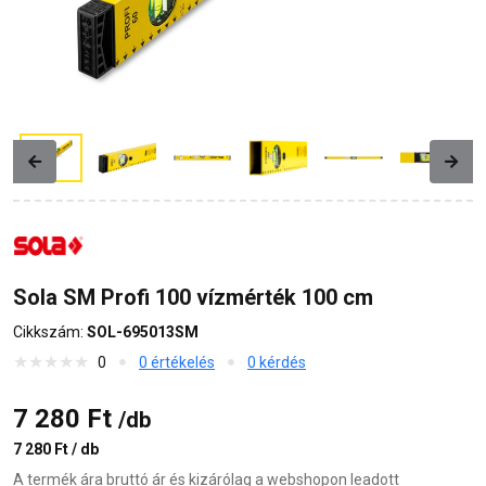
Previous
Next
Sola SM Profi 100 vízmérték 100 cm
Cikkszám:
SOL-695013SM
0
0 értékelés
0 kérdés
7 280 Ft
/db
7 280 Ft / db
A termék ára bruttó ár és kizárólag a webshopon leadott