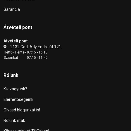
Garancia
Átvételi pont
Átvételi pont
2132 Göd, Ady Endre út 121.
Hétfő - Péntek
07:15 - 16:15
Szombat
07:15 - 11:45
Rólunk
Kik vagyunk?
Elérhetőségeink
Olvasd blogunkat is!
Rólunk írták