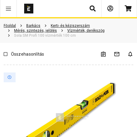
Keresés
ió
Dokumentumok
Vásárlói vélemények
Kérdések és válaszok
Főoldal
Barkács
Kerti- és kéziszerszám
Mérés, szintezés, jelölés
Vízmérték, derékszög
Sola SM Profi 100 vízmérték 100 cm
Összehasonlítás