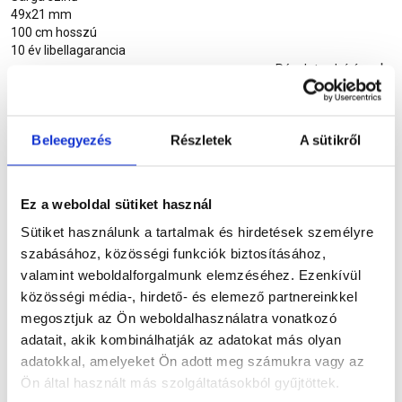
49x21 mm
100 cm hosszú
10 év libellagarancia
Részletes leírás
Beleegyezés
Részletek
A sütikről
Részletes leírás
Ez a weboldal sütiket használ
Sütiket használunk a tartalmak és hirdetések személyre
Termékinformáció
szabásához, közösségi funkciók biztosításához,
valamint weboldalforgalmunk elemzéséhez. Ezenkívül
közösségi média-, hirdető- és elemező partnereinkkel
megosztjuk az Ön weboldalhasználatra vonatkozó
Dokumentumok
(1)
adatait, akik kombinálhatják az adatokat más olyan
adatokkal, amelyeket Ön adott meg számukra vagy az
Ön által használt más szolgáltatásokból gyűjtöttek.