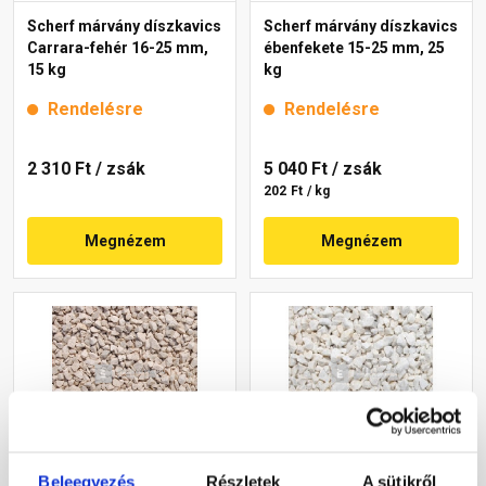
Scherf márvány díszkavics
Scherf márvány díszkavics
Carrara-fehér 16-25 mm,
ébenfekete 15-25 mm, 25
15 kg
kg
Rendelésre
Rendelésre
2 310 Ft
/ zsák
5 040 Ft
/ zsák
202 Ft / kg
Megnézem
Megnézem
Beleegyezés
Részletek
A sütikről