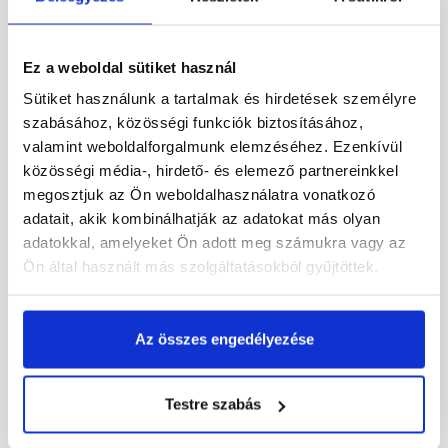
Scherf márványtörmelék
Scherf márványzúzalék
chateau-bézs 25-50 mm,
mattfehér 8-12 mm, 1000
25 kg
kg
Ez a weboldal sütiket használ
Rendelésre
Rendelésre
Sütiket használunk a tartalmak és hirdetések személyre
szabásához, közösségi funkciók biztosításához,
2 480 Ft
/ zsák
80 640 Ft
/ zsák
valamint weboldalforgalmunk elemzéséhez. Ezenkívül
99 Ft / kg
81 Ft / kg
közösségi média-, hirdető- és elemező partnereinkkel
megosztjuk az Ön weboldalhasználatra vonatkozó
Megnézem
Megnézem
adatait, akik kombinálhatják az adatokat más olyan
adatokkal, amelyeket Ön adott meg számukra vagy az
Ön által használt más szolgáltatásokból gyűjtöttek.
Az összes engedélyezése
Testre szabás
Scherf márványzúzalék
Scherf carrarai márvány