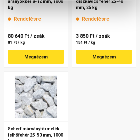
aranyokker 8-12 mm, 1000
díszkavics fehér 25-40
kg
mm, 25 kg
Rendelésre
Rendelésre
80 640 Ft
/ zsák
3 850 Ft
/ zsák
81 Ft / kg
154 Ft / kg
Megnézem
Megnézem
Scherf márványtörmelék
felhőfehér 25-50 mm, 1000