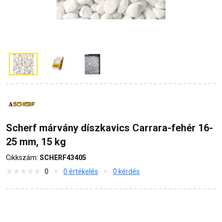
Scherf márvány díszkavics Carrara-fehér 16-
25 mm, 15 kg
Cikkszám:
SCHERF43405
0
0 értékelés
0 kérdés