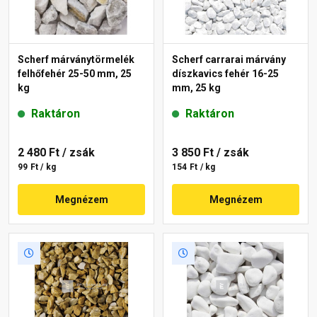
Scherf márványtörmelék
Scherf carrarai márvány
felhőfehér 25-50 mm, 25
díszkavics fehér 16-25
kg
mm, 25 kg
Raktáron
Raktáron
2 480 Ft
/ zsák
3 850 Ft
/ zsák
99 Ft / kg
154 Ft / kg
Megnézem
Megnézem