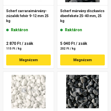
Scherf carraraimárvány-
Scherf márvány díszkavics
zúzalék fehér 9-12 mm 25
ébenfekete 25-40 mm, 25
kg
kg
Raktáron
Raktáron
2 870 Ft
/ zsák
5 040 Ft
/ zsák
115 Ft / kg
202 Ft / kg
Megnézem
Megnézem