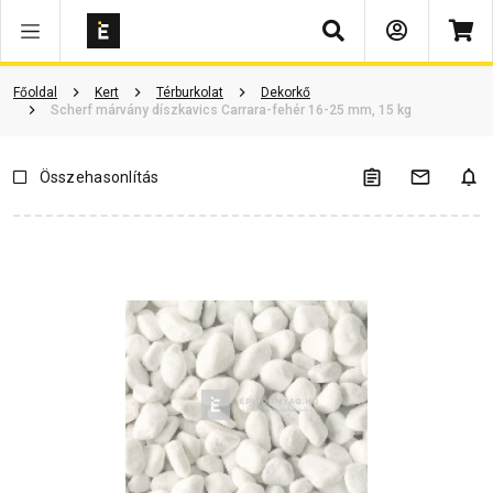
Keresés
Termékinformáció
Vásárlói vélemények
Kérdések és válaszok
Főoldal
Kert
Térburkolat
Dekorkő
Scherf márvány díszkavics Carrara-fehér 16-25 mm, 15 kg
Összehasonlítás