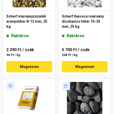
Scherf márványzúzalék
Scherf thassosi márvány
aranyokker 8-12 mm, 25
díszkavics fehér 15-25
kg
mm, 25 kg
Raktáron
Raktáron
2 390 Ft
/ zsák
5 700 Ft
/ zsák
96 Ft / kg
228 Ft / kg
Megnézem
Megnézem