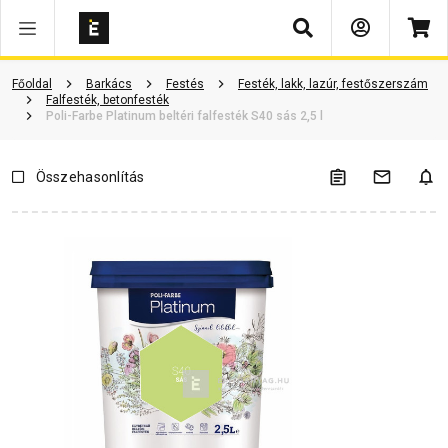
Keresés
Termékinformáció
Vásárlói vélemények
Kérdések és válaszok
Főoldal
Barkács
Festés
Festék, lakk, lazúr, festőszerszám
Falfesték, betonfesték
Poli-Farbe Platinum beltéri falfesték S40 sás 2,5 l
Összehasonlítás