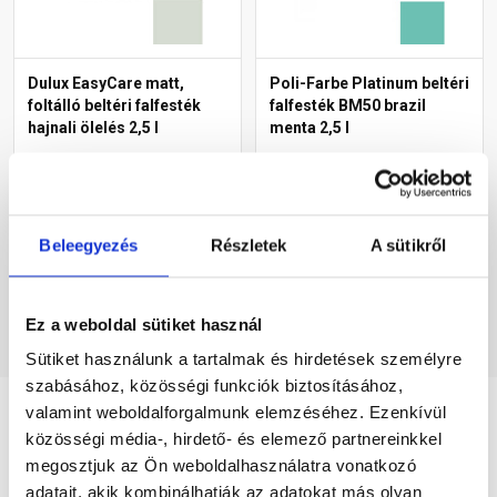
Dulux EasyCare matt,
Poli-Farbe Platinum beltéri
foltálló beltéri falfesték
falfesték BM50 brazil
hajnali ölelés 2,5 l
menta 2,5 l
Raktáron
Raktáron
8 595 Ft
/ db
6 400 Ft
/ db
Beleegyezés
Részletek
A sütikről
3 438 Ft / l
2 560 Ft / l
Megnézem
Megnézem
Ez a weboldal sütiket használ
Sütiket használunk a tartalmak és hirdetések személyre
szabásához, közösségi funkciók biztosításához,
valamint weboldalforgalmunk elemzéséhez. Ezenkívül
közösségi média-, hirdető- és elemező partnereinkkel
Részletes leírás
megosztjuk az Ön weboldalhasználatra vonatkozó
adatait, akik kombinálhatják az adatokat más olyan