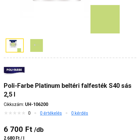
Poli-Farbe Platinum beltéri falfesték S40 sás
2,5 l
Cikkszám:
UH-106200
0
0 értékelés
0 kérdés
6 700 Ft
/db
2 680 Ft / l