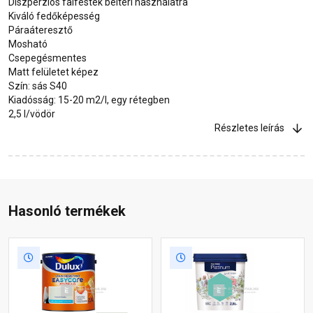
Diszperziós falfesték beltéri használatra
Kiváló fedőképesség
Páraáteresztő
Mosható
Csepegésmentes
Matt felületet képez
Szín: sás S40
Kiadósság: 15-20 m2/l, egy rétegben
2,5 l/vödör
Részletes leírás
Hasonló termékek