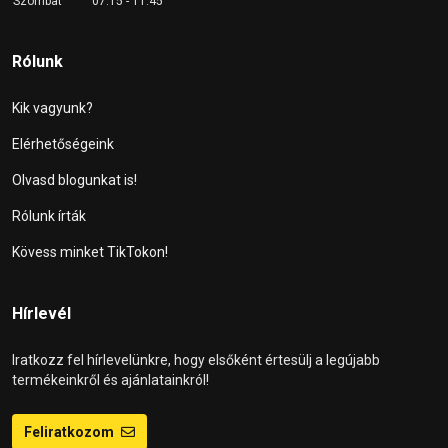
Szombat
07:15 - 11:45
Rólunk
Kik vagyunk?
Elérhetőségeink
Olvasd blogunkat is!
Rólunk írták
Kövess minket TikTokon!
Hírlevél
Iratkozz fel hírlevelünkre, hogy elsőként értesülj a legújabb
termékeinkről és ajánlatainkról!
Feliratkozom