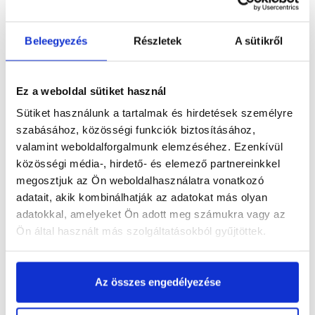
Beleegyezés
Részletek
A sütikről
Termékinformáció
Ez a weboldal sütiket használ
Sütiket használunk a tartalmak és hirdetések személyre
Dokumentumok
(1)
szabásához, közösségi funkciók biztosításához,
valamint weboldalforgalmunk elemzéséhez. Ezenkívül
közösségi média-, hirdető- és elemező partnereinkkel
megosztjuk az Ön weboldalhasználatra vonatkozó
adatait, akik kombinálhatják az adatokat más olyan
Vásárlói vélemények
adatokkal, amelyeket Ön adott meg számukra vagy az
Ön által használt más szolgáltatásokból gyűjtöttek.
Kérdések és válaszok
Az összes engedélyezése