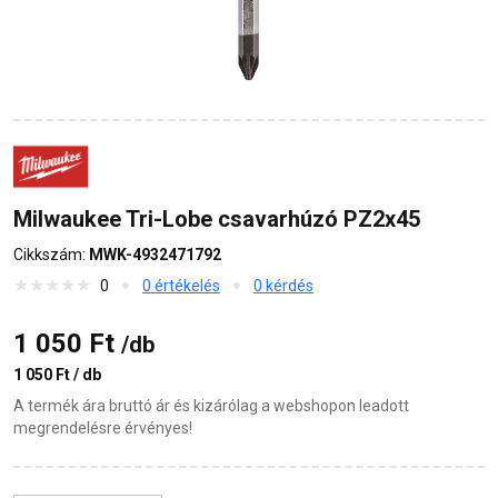
Milwaukee Tri-Lobe csavarhúzó PZ2x45
Cikkszám:
MWK-4932471792
0
0 értékelés
0 kérdés
1 050 Ft
/db
1 050 Ft / db
A termék ára bruttó ár és kizárólag a webshopon leadott
megrendelésre érvényes!