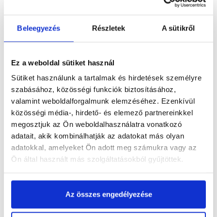
Beleegyezés
Részletek
A sütikről
Termékinformáció
Ez a weboldal sütiket használ
Sütiket használunk a tartalmak és hirdetések személyre
Dokumentumok
(1)
szabásához, közösségi funkciók biztosításához,
valamint weboldalforgalmunk elemzéséhez. Ezenkívül
közösségi média-, hirdető- és elemező partnereinkkel
megosztjuk az Ön weboldalhasználatra vonatkozó
adatait, akik kombinálhatják az adatokat más olyan
Vásárlói vélemények
adatokkal, amelyeket Ön adott meg számukra vagy az
Ön által használt más szolgáltatásokból gyűjtöttek.
Kérdések és válaszok
Az összes engedélyezése