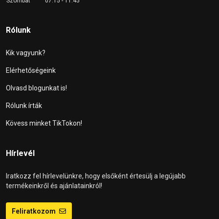
Szombat
07:15 - 11:45
Rólunk
Kik vagyunk?
Elérhetőségeink
Olvasd blogunkat is!
Rólunk írták
Kövess minket TikTokon!
Hírlevél
Iratkozz fel hírlevelünkre, hogy elsőként értesülj a legújabb
termékeinkről és ajánlatainkról!
Feliratkozom