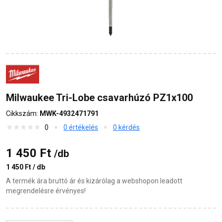
Milwaukee Tri-Lobe csavarhúzó PZ1x100
Cikkszám:
MWK-4932471791
0
0 értékelés
0 kérdés
1 450 Ft
/db
1 450 Ft / db
A termék ára bruttó ár és kizárólag a webshopon leadott
megrendelésre érvényes!