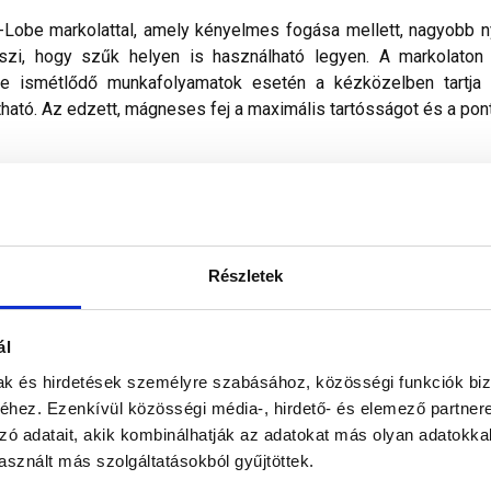
-Lobe markolattal, amely kényelmes fogása mellett, nagyobb ny
szi, hogy szűk helyen is használható legyen. A markolaton ly
e ismétlődő munkafolyamatok esetén a kézközelben tartja a
ható. Az edzett, mágneses fej a maximális tartósságot és a pon
Részletek
ál
mak és hirdetések személyre szabásához, közösségi funkciók biz
Milwaukee
hez. Ezenkívül közösségi média-, hirdető- és elemező partner
zó adatait, akik kombinálhatják az adatokat más olyan adatokka
csavarhúzó
sznált más szolgáltatásokból gyűjtöttek.