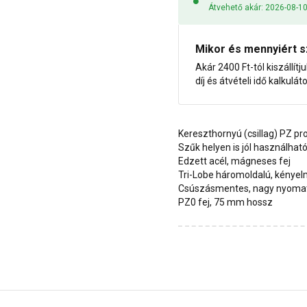
Átvehető akár: 2026-08-1
Mikor és mennyiért s
Akár 2400 Ft-tól kiszállítj
díj és átvételi idő kalkulát
Kereszthornyú (csillag) PZ pr
Szűk helyen is jól használhat
Edzett acél, mágneses fej
Tri-Lobe háromoldalú, kénye
Csúszásmentes, nagy nyomat
PZ0 fej, 75 mm hossz