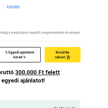
0 kérdés
zárólag a webshopon leadott megrendelésre érvényes!
% Egyedi ajánlatot
Kosárba
kérek %
rakom
bruttó
300.000 Ft felett
 egyedi ajánlatot!