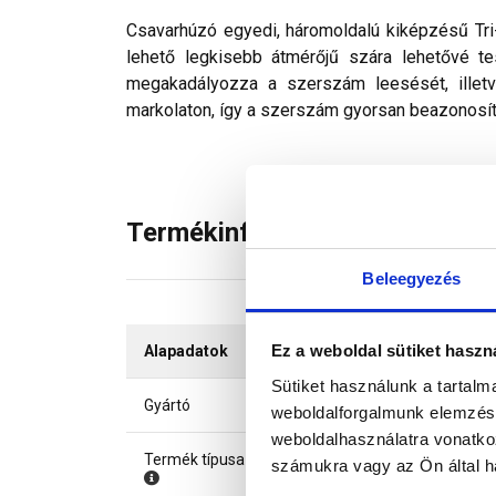
Csavarhúzó egyedi, háromoldalú kiképzésű Tri
lehető legkisebb átmérőjű szára lehetővé te
megakadályozza a szerszám leesését, illetv
markolaton, így a szerszám gyorsan beazonosít
Termékinformáció
Beleegyezés
Ez a weboldal sütiket haszn
Alapadatok
Sütiket használunk a tartal
Gyártó
weboldalforgalmunk elemzésé
weboldalhasználatra vonatko
Termék típusa
számukra vagy az Ön által ha