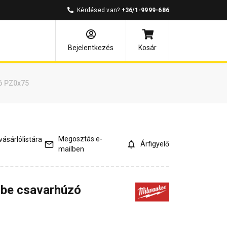
Kérdésed van?
+36/1-9999-686
válaszok
Bejelentkezés
Kosár
ó PZ0x75
Megosztás e-
ásárlólistára
Árfigyelő
mailben
obe csavarhúzó