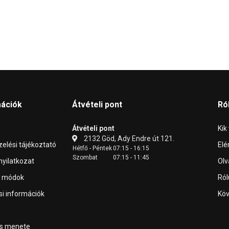
mációk
Átvételi pont
Ró
Átvételi pont
Kik
2132 Göd, Ady Endre út 121.
elési tájékoztató
Elé
Hétfő - Péntek
07:15 - 16:15
Szombat
07:15 - 11:45
 nyilatkozat
Olv
i módok
Ról
ási információk
Köv
ás menete