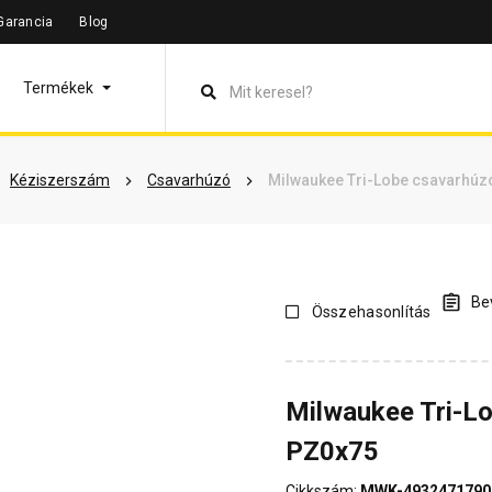
Garancia
Blog
máció
Dokumentumok
Vásárlói vélemények
Kérdések és 
Termékek
Kéziszerszám
Csavarhúzó
Milwaukee Tri-Lobe csavarhúz
Bev
Összehasonlítás
Milwaukee Tri-L
PZ0x75
Cikkszám:
MWK-4932471790