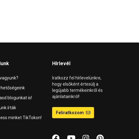
lunk
Hírlevél
 vagyunk?
Iratkozz fel hírlevelünkre,
hogy elsőként értesülj a
rhetőségeink
legújabb termékeinkről és
ajánlatainkról!
asd blogunkat is!
unk írták
Feliratkozom
ess minket TikTokon!