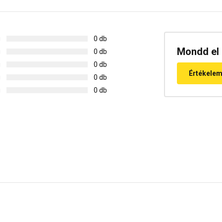
g
0 db
Mondd el 
g
0 db
g
0 db
Értékele
g
0 db
g
0 db