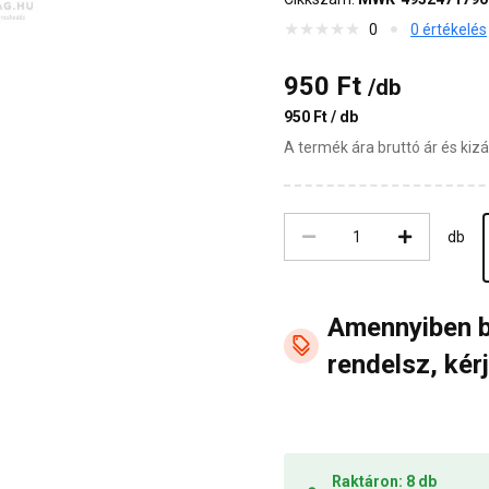
0
0 értékelés
950 Ft
/db
950 Ft / db
A termék ára bruttó ár és ki
db
Amennyiben 
rendelsz, kérj
Raktáron: 8 db