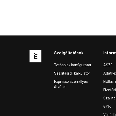
Szolgáltatások
Infor
Tetőablak konfigurátor
ÁSZF
Szállítási díj kalkulátor
Adatkez
Expressz személyes
Elállási
átvétel
Fizetés
Szállít
GYIK
Vásárl