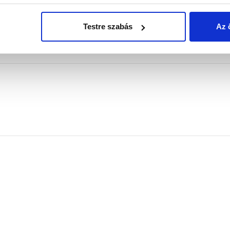
Hosszúság
75 mm
Testre szabás
Az 
PZ0