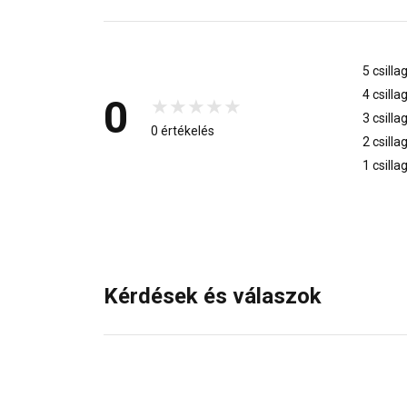
5 csilla
4 csilla
0
3 csilla
0 értékelés
2 csilla
1 csilla
Kérdések és válaszok