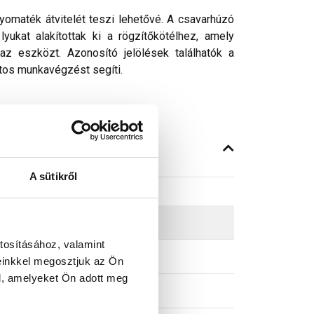
omaték átvitelét teszi lehetővé. A csavarhúzó
ukat alakítottak ki a rögzítőkötélhez, amely
z eszközt. Azonosító jelölések találhatók a
tos munkavégzést segíti.
A sütikről
tosításához, valamint
einkkel megosztjuk az Ön
l, amelyeket Ön adott meg