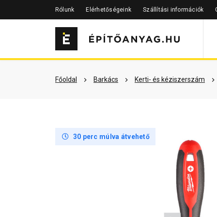
Rólunk
Elérhetőségeink
Szállítási információk
Részletes leírás
Termékinfor
Főoldal
Barkács
Kerti- és kéziszerszám
30 perc múlva átvehető