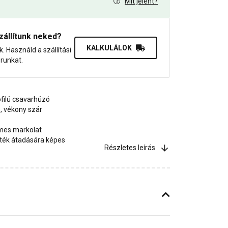
Mit jelent?
0
zállítunk neked?
KALKULÁLOK
uk. Használd a szállítási
orunkat.
ofilú csavarhúzó
ó, vékony szár
lmes markolat
ék átadására képes
Részletes leírás