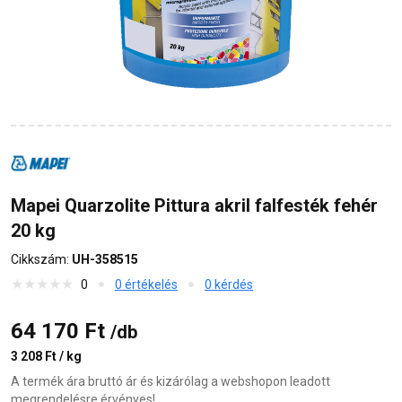
Mapei Quarzolite Pittura akril falfesték fehér
20 kg
Cikkszám:
UH-358515
0
0 értékelés
0 kérdés
64 170 Ft
/db
3 208 Ft / kg
A termék ára bruttó ár és kizárólag a webshopon leadott
megrendelésre érvényes!