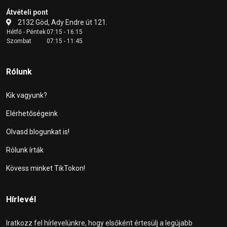
Átvételi pont
2132 Göd, Ady Endre út 121.
Hétfő - Péntek
07:15 - 16:15
Szombat
07:15 - 11:45
Rólunk
Kik vagyunk?
Elérhetőségeink
Olvasd blogunkat is!
Rólunk írták
Kövess minket TikTokon!
Hírlevél
Iratkozz fel hírlevelünkre, hogy elsőként értesülj a legújabb