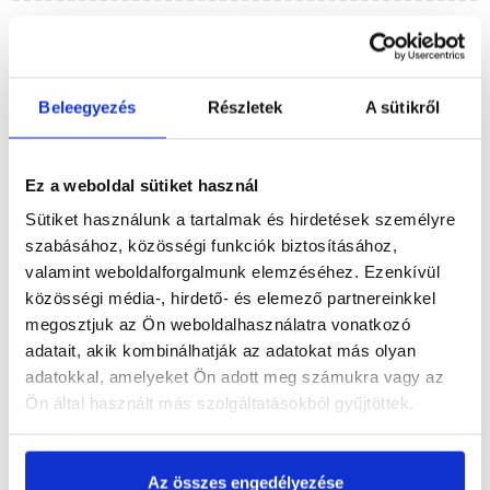
Részletes leírás
Beleegyezés
Részletek
A sütikről
Termékinformáció
Ez a weboldal sütiket használ
Sütiket használunk a tartalmak és hirdetések személyre
szabásához, közösségi funkciók biztosításához,
valamint weboldalforgalmunk elemzéséhez. Ezenkívül
Dokumentumok
(2)
közösségi média-, hirdető- és elemező partnereinkkel
megosztjuk az Ön weboldalhasználatra vonatkozó
adatait, akik kombinálhatják az adatokat más olyan
adatokkal, amelyeket Ön adott meg számukra vagy az
Ön által használt más szolgáltatásokból gyűjtöttek.
Vásárlói vélemények
Az összes engedélyezése