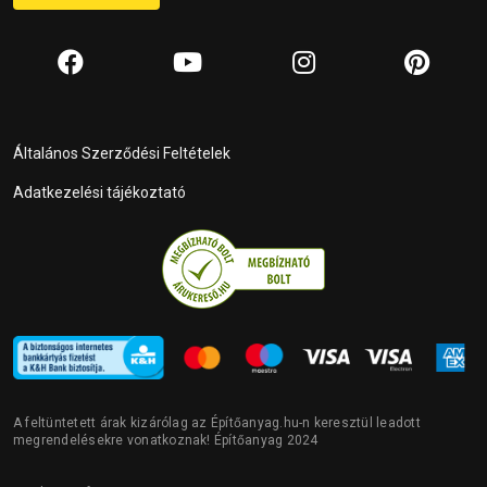
Általános Szerződési Feltételek
Adatkezelési tájékoztató
A feltüntetett árak kizárólag az Építőanyag.hu-n keresztül leadott
megrendelésekre vonatkoznak! Építőanyag 2024