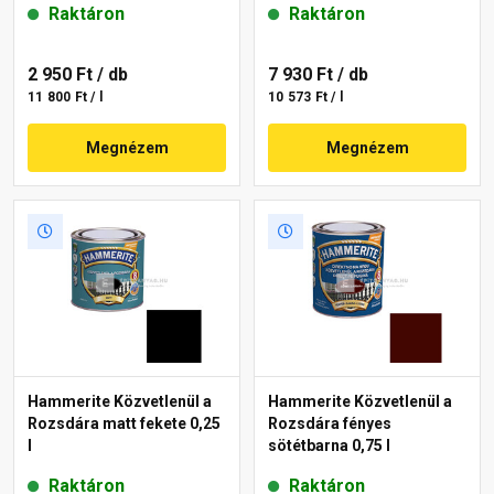
Raktáron
Raktáron
2 950 Ft
/ db
7 930 Ft
/ db
11 800 Ft / l
10 573 Ft / l
Megnézem
Megnézem
Hammerite Közvetlenül a
Hammerite Közvetlenül a
Rozsdára matt fekete 0,25
Rozsdára fényes
l
sötétbarna 0,75 l
Raktáron
Raktáron