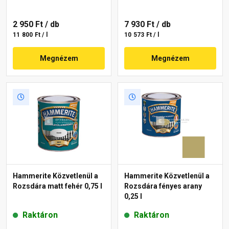
2 950 Ft
/ db
7 930 Ft
/ db
11 800 Ft / l
10 573 Ft / l
Megnézem
Megnézem
Hammerite Közvetlenül a
Hammerite Közvetlenül a
Rozsdára matt fehér 0,75 l
Rozsdára fényes arany
0,25 l
Raktáron
Raktáron