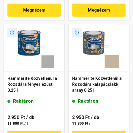
Megnézem
Megnézem
Hammerite Közvetlenül a
Hammerite Közvetlenül a
Rozsdára fényes ezüst
Rozsdára kalapácslakk
0,25 l
arany 0,25 l
Raktáron
Raktáron
2 950 Ft
/ db
2 950 Ft
/ db
11 800 Ft / l
11 800 Ft / l