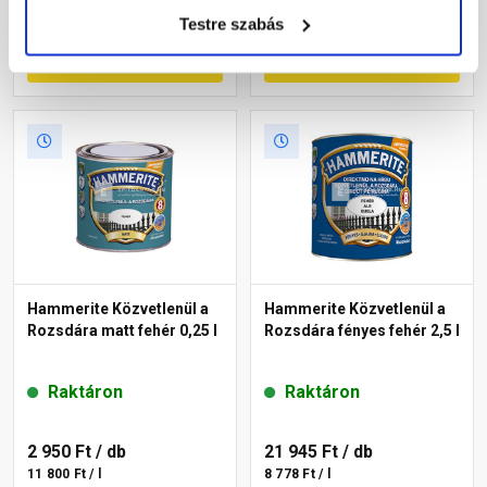
10 573 Ft / l
8 778 Ft / l
Testre szabás
Megnézem
Megnézem
Hammerite Közvetlenül a
Hammerite Közvetlenül a
Rozsdára matt fehér 0,25 l
Rozsdára fényes fehér 2,5 l
Raktáron
Raktáron
2 950 Ft
/ db
21 945 Ft
/ db
11 800 Ft / l
8 778 Ft / l