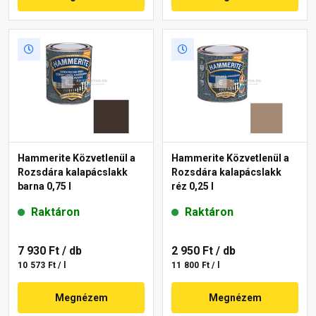
Hammerite Közvetlenül a
Hammerite Közvetlenül a
Rozsdára kalapácslakk
Rozsdára kalapácslakk
barna 0,75 l
réz 0,25 l
Raktáron
Raktáron
7 930 Ft
/ db
2 950 Ft
/ db
10 573 Ft / l
11 800 Ft / l
Megnézem
Megnézem