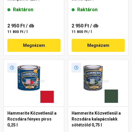
Raktáron
Raktáron
2 950 Ft
/ db
2 950 Ft
/ db
11 800 Ft / l
11 800 Ft / l
Megnézem
Megnézem
Hammerite Közvetlenül a
Hammerite Közvetlenül a
Rozsdára fényes piros
Rozsdára kalapácslakk
0,25 l
sötétzöld 0,75 l