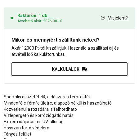
Raktáron: 1 db
Mit jelent?
Átvehető akár: 2026-08-10
Mikor és mennyiért szállítunk neked?
Akár 12000 Ft-tól kiszállítjuk. Használd a szállítási díj és
átvételi idő kalkulátorunkat.
KALKULÁLOK
Speciális összetételű, oldószeres fémfesték
Mindenféle fémfelületre, alapozó nélkül is használható
Közvetlenül a rozsdára is felhordható
Vízlepergető és korróziógátló hatás
Extrém időjárás- és UV-állóság
Hosszan tartó védelem
Fényes felület