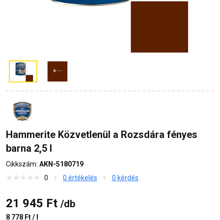
Hammerite Közvetlenül a Rozsdára fényes
barna 2,5 l
Cikkszám:
AKN-5180719
0
0 értékelés
0 kérdés
21 945 Ft
/db
8 778 Ft / l