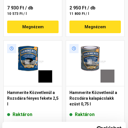
7 930 Ft
/ db
2 950 Ft
/ db
10 573 Ft / l
11 800 Ft / l
Megnézem
Megnézem
Hammerite Közvetlenül a
Hammerite Közvetlenül a
Rozsdára fényes fekete 2,5
Rozsdára kalapácslakk
l
ezüst 0,75 l
Raktáron
Raktáron