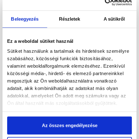
21 945 Ft
/ db
7 930 Ft
/ db
8 778 Ft / l
10 573 Ft / l
Beleegyezés
Részletek
A sütikről
Megnézem
Megnézem
Ez a weboldal sütiket használ
Sütiket használunk a tartalmak és hirdetések személyre
szabásához, közösségi funkciók biztosításához,
valamint weboldalforgalmunk elemzéséhez. Ezenkívül
közösségi média-, hirdető- és elemező partnereinkkel
megosztjuk az Ön weboldalhasználatra vonatkozó
adatait, akik kombinálhatják az adatokat más olyan
Hammerite Közvetlenül a
Hammerite Közvetlenül a
adatokkal, amelyeket Ön adott meg számukra vagy az
Rozsdára kalapácslakk
Rozsdára kalapácslakk
Ön által használt más szolgáltatásokból gyűjtöttek.
fekete 0,75 l
fekete 2,5 l
Raktáron
Raktáron
Az összes engedélyezése
7 930 Ft
/ db
21 945 Ft
/ db