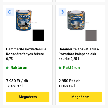
Hammerite Közvetlenül a
Hammerite Közvetlenül a
Rozsdára fényes fekete
Rozsdára kalapácslakk
0,75 l
szürke 0,25 l
Raktáron
Raktáron
7 930 Ft
/ db
2 950 Ft
/ db
10 573 Ft / l
11 800 Ft / l
Megnézem
Megnézem