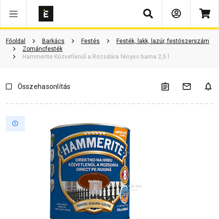
Keresés
Termékinformáció
Vásárlói vélemények
Kérdések és válaszok
Főoldal
Barkács
Festés
Festék, lakk, lazúr, festőszerszám
Zománcfesték
Hammerite Közvetlenül a Rozsdára fényes barna 2,5 l
Összehasonlítás