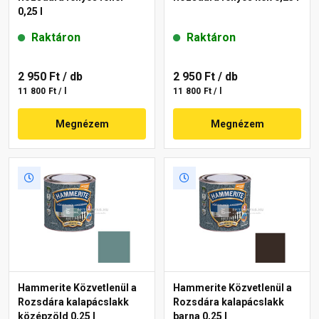
0,25 l
Raktáron
Raktáron
2 950 Ft
/ db
2 950 Ft
/ db
11 800 Ft / l
11 800 Ft / l
Megnézem
Megnézem
Hammerite Közvetlenül a
Hammerite Közvetlenül a
Rozsdára kalapácslakk
Rozsdára kalapácslakk
középzöld 0,25 l
barna 0,25 l