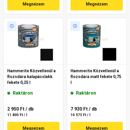
Megnézem
Megnézem
Hammerite Közvetlenül a
Hammerite Közvetlenül a
Rozsdára kalapácslakk
Rozsdára matt fekete 0,75
fekete 0,25 l
l
Raktáron
Raktáron
2 950 Ft
/ db
7 930 Ft
/ db
11 800 Ft / l
10 573 Ft / l
Megnézem
Megnézem