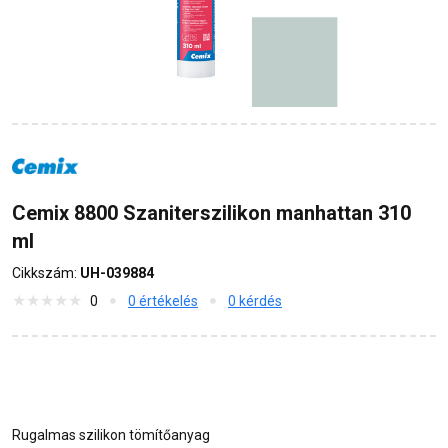
Cemix 8800 Szaniterszilikon manhattan 310
ml
Cikkszám:
UH-039884
0
0 értékelés
0 kérdés
Rugalmas szilikon tömítőanyag