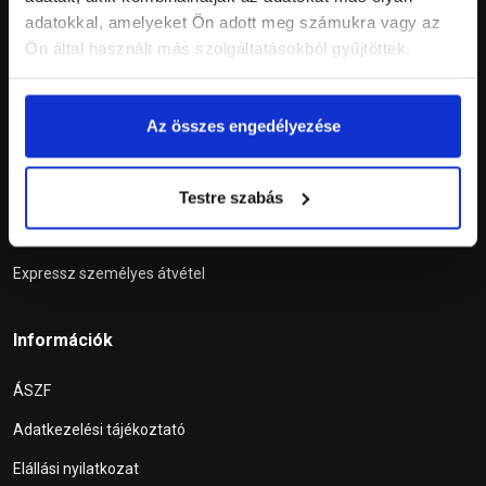
adatokkal, amelyeket Ön adott meg számukra vagy az
Ön által használt más szolgáltatásokból gyűjtöttek.
Az összes engedélyezése
Szolgáltatások
Tetőablak konfigurátor
Testre szabás
Szállítási díj kalkulátor
Expressz személyes átvétel
Információk
ÁSZF
Adatkezelési tájékoztató
Elállási nyilatkozat