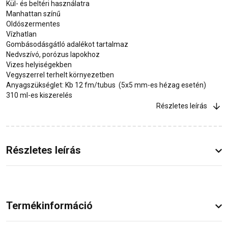
Kül- és beltéri használatra
Manhattan színű
Oldószermentes
Vízhatlan
Gombásodásgátló adalékot tartalmaz
Nedvszívó, porózus lapokhoz
Vizes helyiségekben
Vegyszerrel terhelt környezetben
Anyagszükséglet: Kb 12 fm/tubus (5x5 mm-es hézag esetén)
310 ml-es kiszerelés
Részletes leírás
Részletes leírás
Termékinformáció