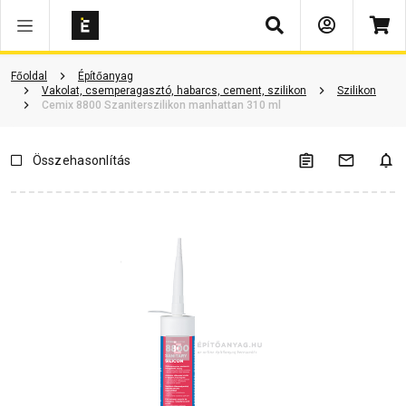
Keresés
ió
Dokumentumok
Vásárlói vélemények
Kérdések és válaszok
Főoldal
Építőanyag
Vakolat, csemperagasztó, habarcs, cement, szilikon
Szilikon
Cemix 8800 Szaniterszilikon manhattan 310 ml
Összehasonlítás