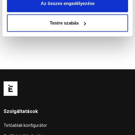
Az összes engedélyezése
Kérdések és válaszok
Testre szabás
Szolgáltatások
Tetőablak konfigurátor