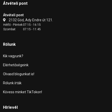
Átvételi pont
Átvételi pont
2132 Göd, Ady Endre út 121.
Hétfő - Péntek
07:15 - 16:15
Szombat
07:15 - 11:45
Rólunk
Kik vagyunk?
Elérhetőségeink
Olvasd blogunkat is!
Rólunk írták
Kövess minket TikTokon!
Hírlevél