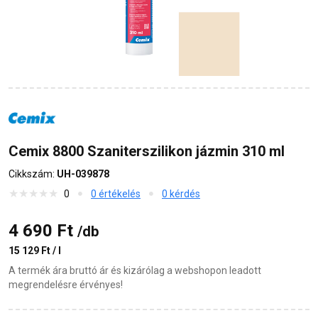
Cemix 8800 Szaniterszilikon jázmin 310 ml
Cikkszám:
UH-039878
0
0 értékelés
0 kérdés
4 690 Ft
/db
15 129 Ft / l
A termék ára bruttó ár és kizárólag a webshopon leadott
megrendelésre érvényes!