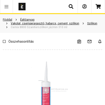
Keresés
ió
Dokumentumok
Vásárlói vélemények
Kérdések és válaszok
Főoldal
Építőanyag
Vakolat, csemperagasztó, habarcs, cement, szilikon
Szilikon
Cemix 8800 Szaniterszilikon jázmin 310 ml
Összehasonlítás