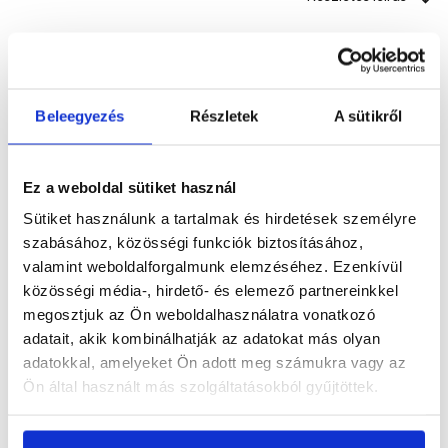
Részletes leírás
Beleegyezés
Részletek
A sütikről
Ez a weboldal sütiket használ
Termékinformáció
Sütiket használunk a tartalmak és hirdetések személyre
szabásához, közösségi funkciók biztosításához,
valamint weboldalforgalmunk elemzéséhez. Ezenkívül
közösségi média-, hirdető- és elemező partnereinkkel
Dokumentumok
(2)
megosztjuk az Ön weboldalhasználatra vonatkozó
adatait, akik kombinálhatják az adatokat más olyan
adatokkal, amelyeket Ön adott meg számukra vagy az
Ön által használt más szolgáltatásokból gyűjtöttek.
Vásárlói vélemények