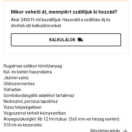
Mikor vehető át, mennyiért szállítjuk ki hozzád?
Akár 2400 Ft-tól kiszállítjuk. Használd a szállítási díj és
átvételi idő kalkulátorunkat.
KALKULÁLOK
Rugalmas szilikon tömítőanyag
Kül- és beltéri használatra
Jázmin színű
Oldószermentes
Vízhatlan
Gombásodásgátló adalékot tartalmaz
Nedvszívó, porózus lapokhoz
Vizes helyiségekben
Vegyszerrel terhelt környezetben
Anyagszükséglet: Kb 12 fm/tubus (5x5 mm-es hézag esetén)
310 ml-es kiszerelés
Részletes leírás