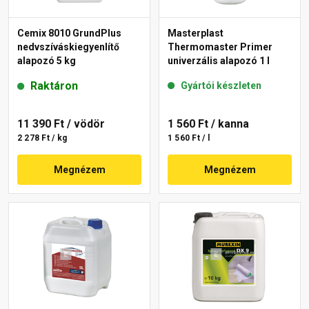
Cemix 8010 GrundPlus
Masterplast
nedvszíváskiegyenlítő
Thermomaster Primer
alapozó 5 kg
univerzális alapozó 1 l
Raktáron
Gyártói készleten
11 390 Ft
/ vödör
1 560 Ft
/ kanna
2 278 Ft / kg
1 560 Ft / l
Megnézem
Megnézem