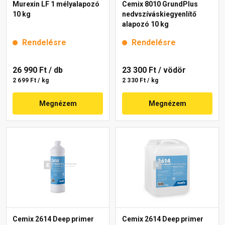
Murexin LF 1 mélyalapozó
Cemix 8010 GrundPlus
10 kg
nedvszíváskiegyenlítő
alapozó 10 kg
Rendelésre
Rendelésre
26 990 Ft
/ db
23 300 Ft
/ vödör
2 699 Ft / kg
2 330 Ft / kg
Megnézem
Megnézem
Cemix 2614 Deep primer
Cemix 2614 Deep primer