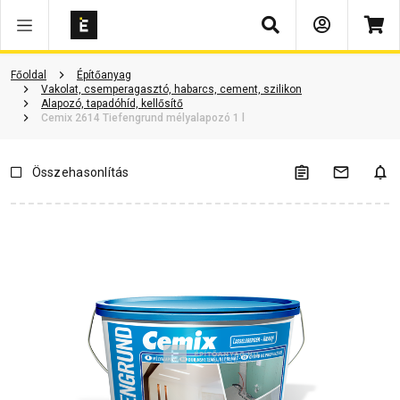
Keresés
Termékinformáció
Vásárlói vélemények
Kérdések és válaszok
Főoldal
Építőanyag
Vakolat, csemperagasztó, habarcs, cement, szilikon
Alapozó, tapadóhíd, kellősítő
Cemix 2614 Tiefengrund mélyalapozó 1 l
Összehasonlítás