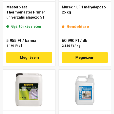
Masterplast
Murexin LF 1 mélyalapozó
Thermomaster Primer
25 kg
univerzális alapozó 5 l
Rendelésre
Gyártói készleten
5 955 Ft
/ kanna
60 990 Ft
/ db
1 191 Ft / l
2 440 Ft / kg
Megnézem
Megnézem