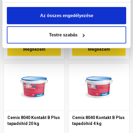
Rendelésre
Rendelésre
Az összes engedélyezése
6 970 Ft
/ db
25 590 Ft
/ db
Testre szabás
Megnézem
Megnézem
Cemix 8040 Kontakt B Plus
Cemix 8040 Kontakt B Plus
tapadóhíd 20 kg
tapadóhíd 4 kg