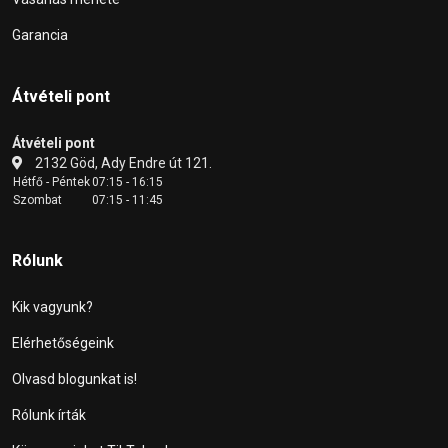
Garancia
Átvételi pont
Átvételi pont
2132 Göd, Ady Endre út 121.
Hétfő - Péntek
07:15 - 16:15
Szombat
07:15 - 11:45
Rólunk
Kik vagyunk?
Elérhetőségeink
Olvasd blogunkat is!
Rólunk írták