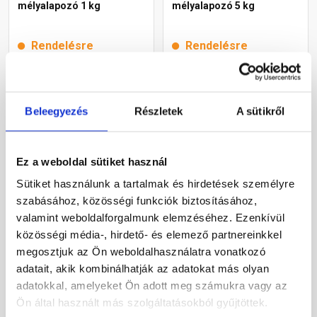
mélyalapozó 1 kg
mélyalapozó 5 kg
Rendelésre
Rendelésre
3 690 Ft
/ db
13 990 Ft
/ db
Beleegyezés
Részletek
A sütikről
Megnézem
Megnézem
Ez a weboldal sütiket használ
Sütiket használunk a tartalmak és hirdetések személyre
szabásához, közösségi funkciók biztosításához,
valamint weboldalforgalmunk elemzéséhez. Ezenkívül
közösségi média-, hirdető- és elemező partnereinkkel
megosztjuk az Ön weboldalhasználatra vonatkozó
adatait, akik kombinálhatják az adatokat más olyan
adatokkal, amelyeket Ön adott meg számukra vagy az
Cemix 8040 Kontakt B Plus
Cemix 2614 Deep primer
Ön által használt más szolgáltatásokból gyűjtöttek.
tapadóhíd 1,5 kg
mélyalapozó 10 kg