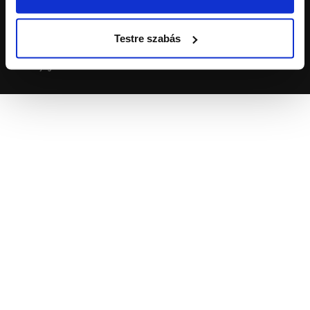
A feltüntetett árak kizárólag az Építőanyag.hu-n keresztül leadott
megrendelésekre vonatkoznak! Építőanyag 2024
Testre szabás
Minden jog fenntartva.