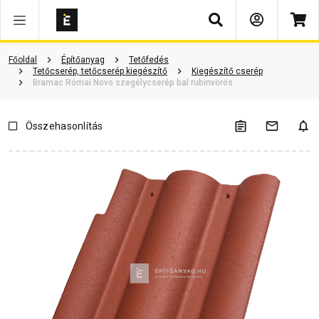
Keresés
Szükséged lehet rá
Részletes leírás
Termékinformáció
Doku
Főoldal
Építőanyag
Tetőfedés
Tetőcserép, tetőcserép kiegészítő
Kiegészítő cserép
Bramac Római Novo szegélycserép bal rubinvörös
Összehasonlítás