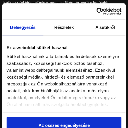
Iratkozz fel hírlevelünkre, hogy elsőként értesülj a legújabb
termékeinkről és ajánlatainkról!
Feliratkozom
Beleegyezés
Részletek
A sütikről
Ez a weboldal sütiket használ
Sütiket használunk a tartalmak és hirdetések személyre
szabásához, közösségi funkciók biztosításához,
Általános Szerződési Feltételek
valamint weboldalforgalmunk elemzéséhez. Ezenkívül
Adatkezelési tájékoztató
közösségi média-, hirdető- és elemező partnereinkkel
megosztjuk az Ön weboldalhasználatra vonatkozó
adatait, akik kombinálhatják az adatokat más olyan
adatokkal, amelyeket Ön adott meg számukra vagy az
Ön által használt más szolgáltatásokból gyűjtöttek.
Az összes engedélyezése