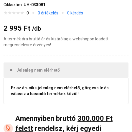
Cikkszám:
UH-033081
0
0 értékelés
0 kérdés
2 995 Ft
/db
A termék ára bruttó ár és kizárólag a webshopon leadott
megrendelésre érvényes!
Jelenleg nem elérhető
Ez az árucikk jelenleg nem elérhető, görgess le és
válassz a hasonló termékek közül!
Amennyiben bruttó
300.000 Ft
felett
rendelsz, kérj egyedi