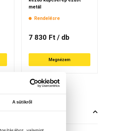
metál
Rendelésre
Rende
7 830 Ft
/ db
1 380
Megnézem
A sütikről
tosításához, valamint