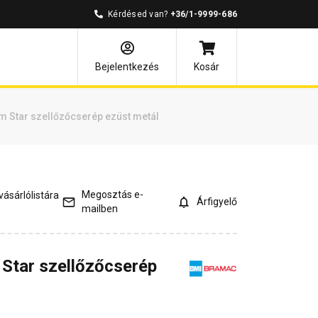
Kérdésed van?
+36/1-9999-686
mények
Kérdések és válaszok
Bejelentkezés
Kosár
m Star szellőzőcserép ezüst metál
Megosztás e-
ásárlólistára
Árfigyelő
mailben
Star szellőzőcserép