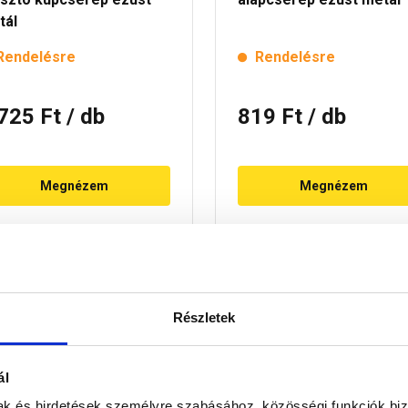
tál
Rendelésre
Rendelésre
 725 Ft
/ db
819 Ft
/ db
Megnézem
Megnézem
Részletek
ál
mak és hirdetések személyre szabásához, közösségi funkciók biz