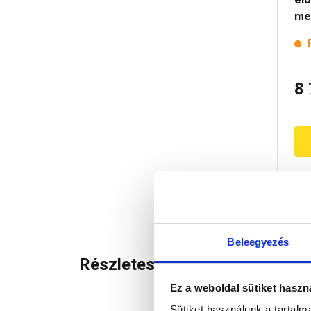
me
8
Beleegyezés
Részletes leírás
Ez a weboldal sütiket haszn
Sütiket használunk a tartal