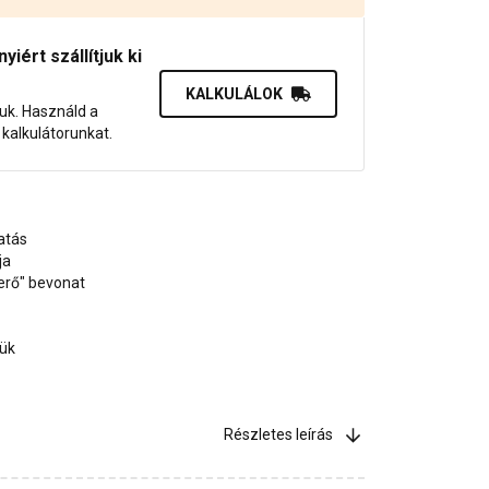
iért szállítjuk ki
KALKULÁLOK
juk. Használd a
dő kalkulátorunkat.
atás
ja
erő" bevonat
jük
Részletes leírás