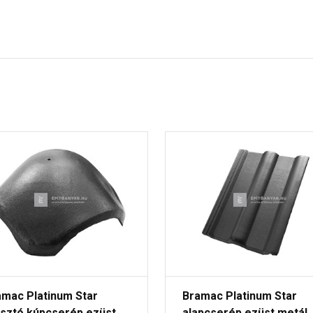
amac Platinum Star
Bramac Platinum Star
osztó kúpcserép ezüst
alapcserép ezüst metál