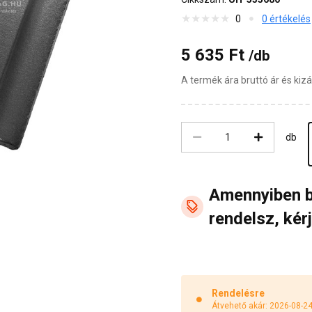
0
0 értékelés
5 635 Ft
/db
A termék ára bruttó ár és ki
db
Amennyiben 
rendelsz, kérj
Rendelésre
Átvehető akár: 2026-08-2