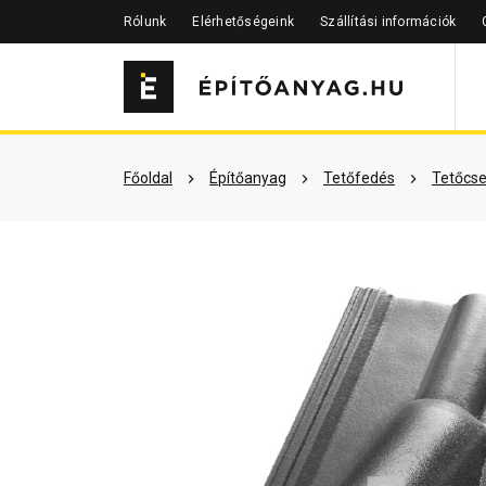
Rólunk
Elérhetőségeink
Szállítási információk
Szükséged lehet rá
Részletes 
Főoldal
Építőanyag
Tetőfedés
Tetőcse