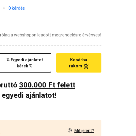
0 kérdés
zárólag a webshopon leadott megrendelésre érvényes!
% Egyedi ajánlatot
Kosárba
kérek %
rakom
bruttó
300.000 Ft felett
 egyedi ajánlatot!
Mit jelent?
4