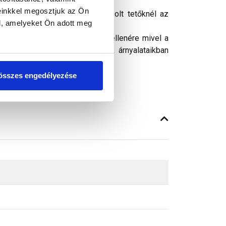
einkkel megosztjuk az Ön
alatti 2. sorban ajánlott. Kontyolt tetőknél az
l, amelyeket Ön adott meg
s a vápánál.
ósághű megjelenítését. Ennek ellenére mivel a
got, a képeken látható színek árnyalataikban
összes engedélyezése