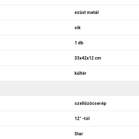
ezüst metál
sík
1 db
33x42x12 cm
kültér
szellőzőcserép
12° -tól
Star