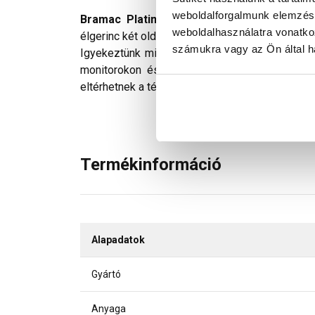
weboldalforgalmunk elemzésé
Bramac Platinum Star szellőzőcserép
. Lev
weboldalhasználatra vonatko
élgerinc két oldalán is elhelyezendők. A héjazat
számukra vagy az Ön által ha
Igyekeztünk minden technikailag lehetséges m
monitorokon és telefonok kijelzőin megjelen
eltérhetnek a tényleges színektől.
Termékinformáció
Alapadatok
Gyártó
Anyaga