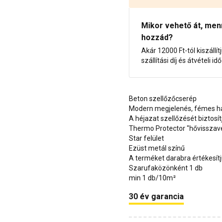
Mikor vehető át, menny
hozzád?
Akár 12000 Ft-tól kiszállít
szállítási díj és átvételi i
Beton szellőzőcserép
Modern megjelenés, fémes h
A héjazat szellőzését biztosít
Thermo Protector "hővisszav
Star felület
Ezüst metál színű
A terméket darabra értékesít
Szarufaközönként 1 db
min 1 db/10m²
30 év garancia