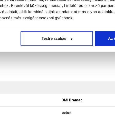
hez. Ezenkívül közösségi média-, hirdető- és elemező partner
egőkivezető nyílásként alkalmazva, elhelyezésük a taréjgerinc 
zó adatait, akik kombinálhatják az adatokat más olyan adatokka
 alatti szellőzőlevegő bevezetését is biztosíthatja az eresznél é
sznált más szolgáltatásokból gyűjtöttek.
ódon biztosítani a termékeink színének a lehető leginkább val
ő színek a legtöbb esetben nem tükrözik 100%-ban a valósá
Testre szabás
Az 
BMI Bramac
beton