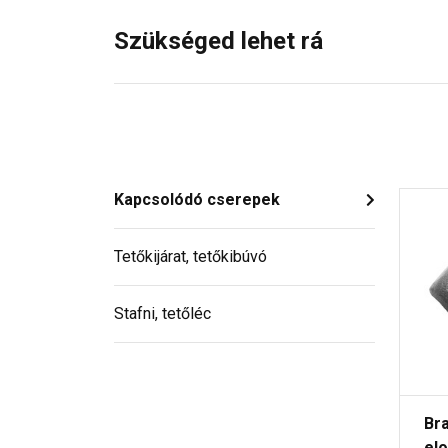
Szükséged lehet rá
Kapcsolódó cserepek
Tetőkijárat, tetőkibúvó
Stafni, tetőléc
Br
el