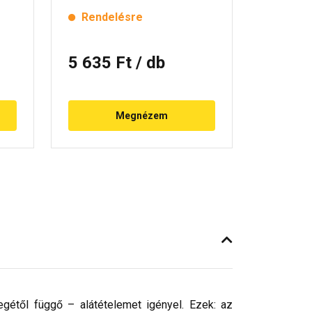
Rendelésre
Rende
5 635 Ft
/ db
8 725
Megnézem
egétől függő – alátételemet igényel. Ezek: az