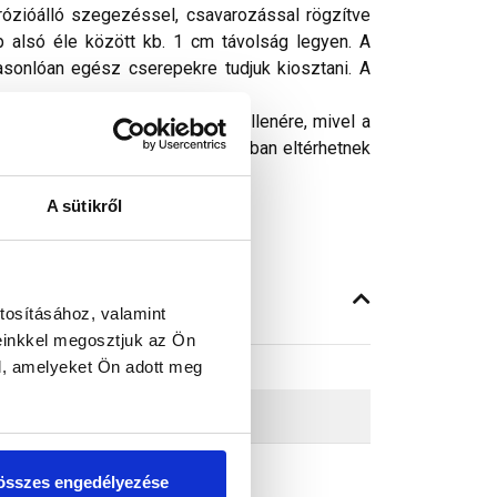
rrózióálló szegezéssel, csavarozással rögzítve
p alsó éle között kb. 1 cm távolság legyen. A
sonlóan egész cserepekre tudjuk kiosztani. A
ósághű megjelenítését. Ennek ellenére, mivel a
peken látható színek árnyalataikban eltérhetnek
A sütikről
tosításához, valamint
einkkel megosztjuk az Ön
l, amelyeket Ön adott meg
összes engedélyezése