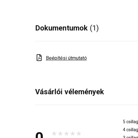
Dokumentumok
(1)
Beépítési útmutató
Vásárlói vélemények
5 csilla
4 csilla
0
3 csilla