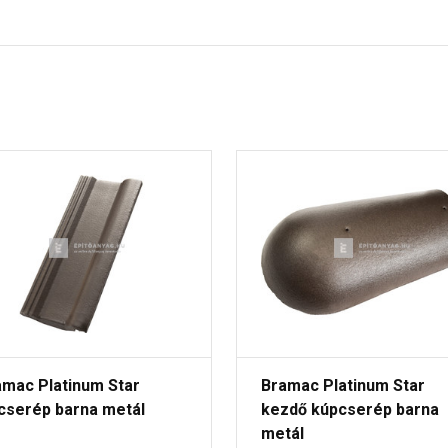
amac Platinum Star
Bramac Platinum Star
lcserép barna metál
kezdő kúpcserép barna
metál