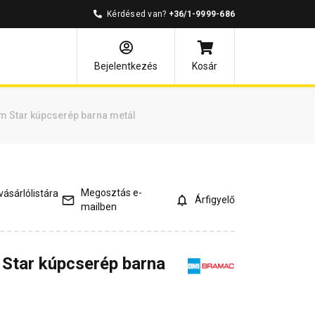
Kérdésed van?
+36/1-9999-686
mények
Kérdések és válaszok
Bejelentkezés
Kosár
m Star kúpcserép barna metál
Megosztás e-
ásárlólistára
Árfigyelő
mailben
Star kúpcserép barna