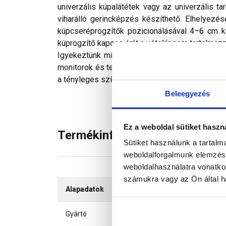
univerzális kúpalátétek vagy az univerzális t
viharálló gerincképzés készíthető. Elhelyezé
kúpcseréprögzítők pozicionálásával 4–6 cm k
kúprögzítő kapocs árát a vételár nem tartalmazz
Igyekeztünk minden technikailag lehetséges mó
monitorok és telefonok kijelzőin megjelenő szí
a tényleges színektől.
Beleegyezés
Ez a weboldal sütiket haszn
Termékinformáció
Sütiket használunk a tartal
weboldalforgalmunk elemzésé
weboldalhasználatra vonatko
számukra vagy az Ön által ha
Alapadatok
Gyártó