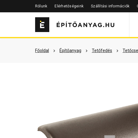
Rólunk
Elérhetőségeink
Szállítási információk
Szükséged lehet rá
Részletes 
Főoldal
Építőanyag
Tetőfedés
Tetőcse