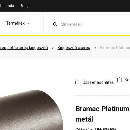
Garancia
Blog
leírás
Termékinformáció
Dokumentumok
Vásárlói véle
Termékek
rép, tetőcserép kiegészítő
Kiegészítő cserép
Bramac Platinu
Bev
Összehasonlítás
Bramac Platinum 
metál
Cikkszám:
UH-535685