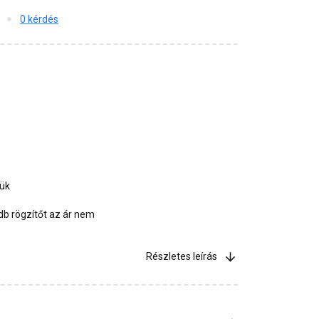
0 kérdés
jük
b rögzítőt az ár nem
Részletes leírás