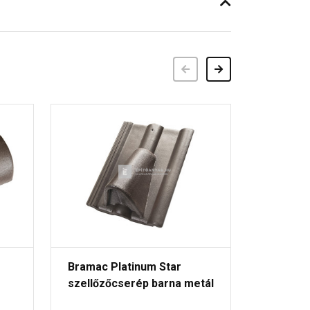
Előző
Következő
Bramac Platinum Star
Bramac 
szellőzőcserép barna metál
elosztó
metál