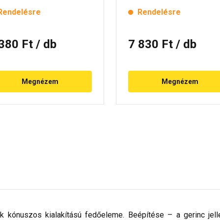
Rendelésre
Rendelésre
 380 Ft
/ db
7 830 Ft
/ db
Megnézem
Megnézem
k kónuszos kialakítású fedőeleme. Beépítése – a gerinc jell