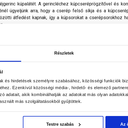
aréjgerinc kúpalátét. A gerincléchez kúpcseréprögzítővel és ko
sénél ügyeljünk arra, hogy a cserép felső síkja és a kúpcseré
özötti átfedést kapnak, így a kúpsorokat a cserépsorokhoz ha
a.
don biztosítani a termékeink színének a lehető leginkább val
nek a legtöbb esetben nem tükrözik 100%-ban a valóságot, a ké
Részletek
ál
mak és hirdetések személyre szabásához, közösségi funkciók biz
hez. Ezenkívül közösségi média-, hirdető- és elemező partner
zó adatait, akik kombinálhatják az adatokat más olyan adatokka
sznált más szolgáltatásokból gyűjtöttek.
BMI Bramac
Testre szabás
Az 