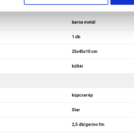
beton
barna metál
1 db
25x45x10 cm
kültér
kúpcserép
Star
2,5 db/gerinc fm