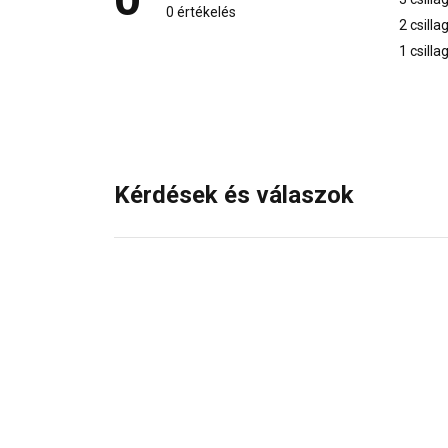
0 értékelés
2 csilla
1 csilla
Kérdések és válaszok