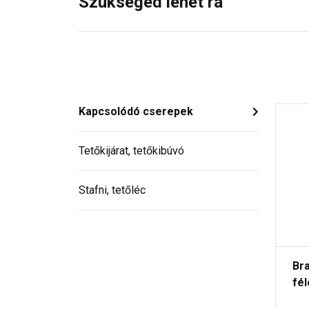
Szükséged lehet rá
Kapcsolódó cserepek
Tetőkijárat, tetőkibúvó
Stafni, tetőléc
Br
fé