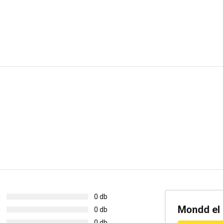
g
0 db
Mondd el 
g
0 db
g
0 db