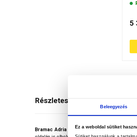
5
Részletes leírás
Beleegyezés
Ez a weboldal sütiket haszn
Bramac Adria szellőzőcserép
. Levegőkivezet
Sütiket használunk a tartal
oldalán is elhelyezendők. A héjazat alatti szell