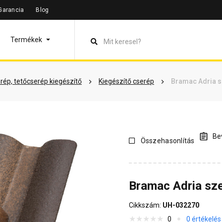
Garancia
Blog
leírás
Termékinformáció
Dokumentumok
Vásárlói véle
Termékek
rép, tetőcserép kiegészítő
Kiegészítő cserép
Bramac Adria 
Bev
Összehasonlítás
Bramac Adria sz
Cikkszám:
UH-032270
0
0 értékelés