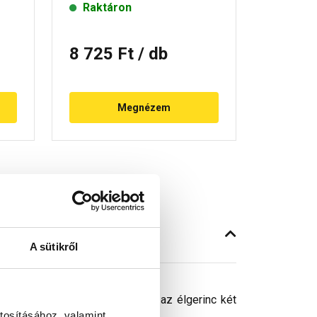
Raktáron
Rende
8 725 Ft
/ db
7 830
Megnézem
A sütikről
rban ajánlott. Kontyolt tetőknél az élgerinc két
tosításához, valamint