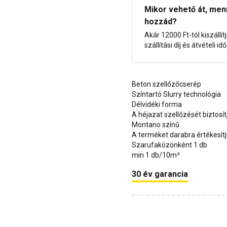
Mikor vehető át, menny
hozzád?
Akár 12000 Ft-tól kiszállít
szállítási díj és átvételi i
Beton szellőzőcserép
Színtartó Slurry technológia
Délvidéki forma
A héjazat szellőzését biztosít
Montano színű
A terméket darabra értékesít
Szarufaközönként 1 db
min 1 db/10m²
30 év garancia