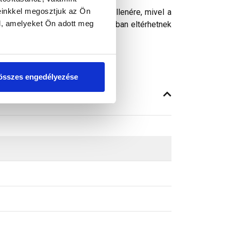
einkkel megosztjuk az Ön
ósághű megjelenítését. Ennek ellenére, mivel a
l, amelyeket Ön adott meg
peken látható színek árnyalataikban eltérhetnek
összes engedélyezése