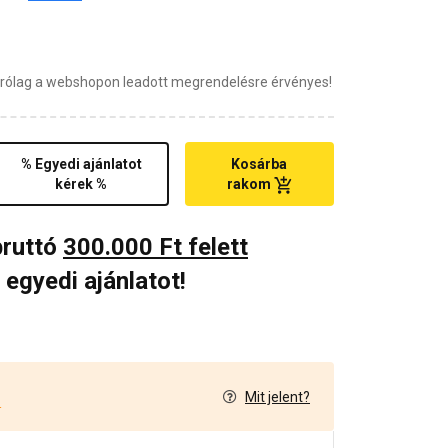
zárólag a webshopon leadott megrendelésre érvényes!
% Egyedi ajánlatot
Kosárba
kérek %
rakom
bruttó
300.000 Ft felett
 egyedi ajánlatot!
Mit jelent?
4