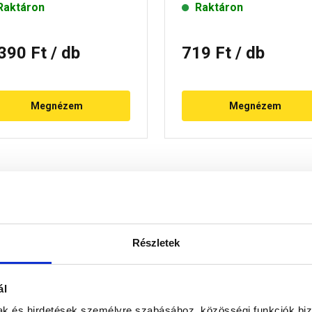
Raktáron
Raktáron
 390 Ft
/ db
719 Ft
/ db
Megnézem
Megnézem
Részletek
ál
ő nyílásként alkalmazva, elhelyezésük a taréjgerinc alatti 2. so
mak és hirdetések személyre szabásához, közösségi funkciók biz
őzőlevegő bevezetését is biztosíthatja az eresznél és a vápánál.