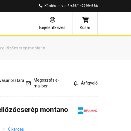
Kérdésed van?
+36/1-9999-686
mények
Kérdések és válaszok
Bejelentkezés
Kosár
szellőzőcserép montano
Megosztás e-
ásárlólistára
Árfigyelő
mailben
ellőzőcserép montano
0 kérdés