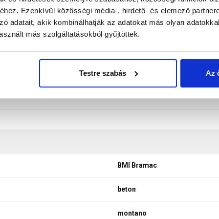
hez. Ezenkívül közösségi média-, hirdető- és elemező partner
don biztosítani a termékeink színének a lehető leginkább val
zó adatait, akik kombinálhatják az adatokat más olyan adatokka
nek a legtöbb esetben nem tükrözik 100%-ban a valóságot, a ké
sznált más szolgáltatásokból gyűjtöttek.
Testre szabás
Az 
BMI Bramac
beton
montano