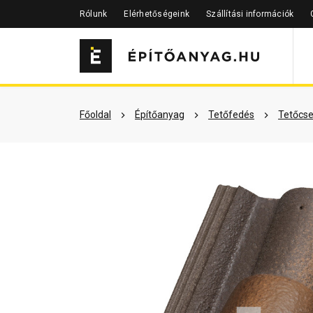
Rólunk
Elérhetőségeink
Szállítási információk
Szükséged lehet rá
Részletes 
Főoldal
Építőanyag
Tetőfedés
Tetőcse