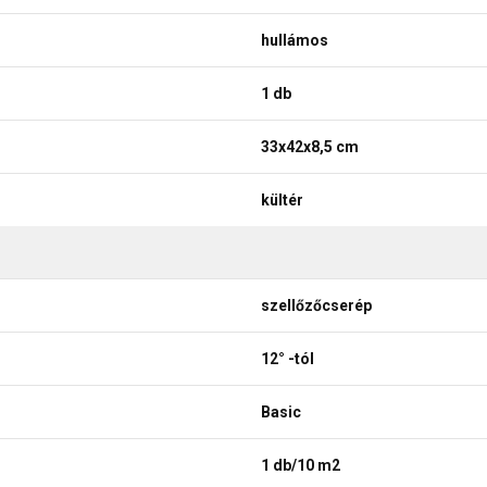
hullámos
1 db
33x42x8,5 cm
kültér
szellőzőcserép
12° -tól
Basic
1 db/10 m2