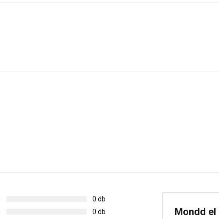
g
0 db
Mondd el 
g
0 db