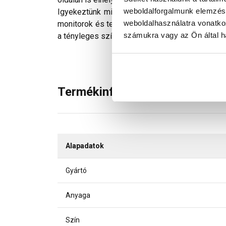
weboldalforgalmunk elemzésé
Igyekeztünk minden technikailag lehetséges mó
weboldalhasználatra vonatko
monitorok és telefonok kijelzőin megjelenő szí
számukra vagy az Ön által ha
a tényleges színektől.
Termékinformáció
Alapadatok
Gyártó
Anyaga
Szín