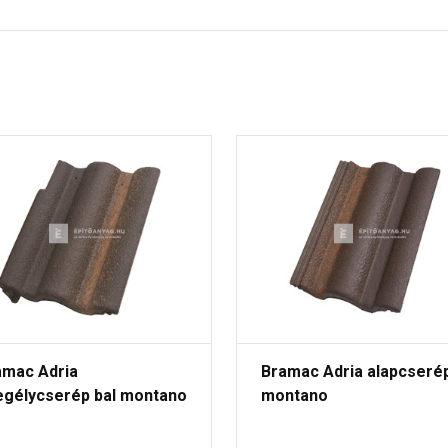
amac Adria
Bramac Adria alapcseré
egélycserép bal montano
montano