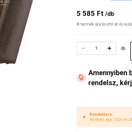
5 585 Ft
/db
A termék ára bruttó ár és ki
db
Amennyiben 
rendelsz, kérj
Rendelésre
Átvehető akár: 2026-08-2