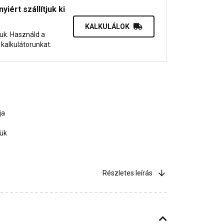
iért szállítjuk ki
KALKULÁLOK
juk. Használd a
dő kalkulátorunkat.
ja
jük
Részletes leírás