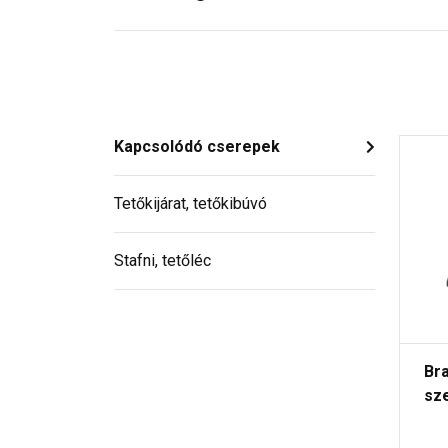
Kapcsolódó cserepek
Tetőkijárat, tetőkibúvó
Stafni, tetőléc
Br
sz