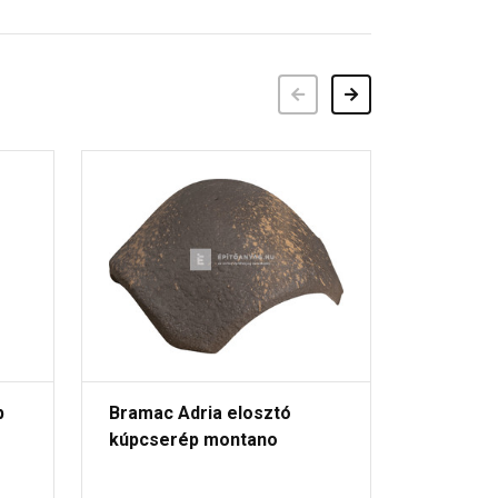
Előző
Következő
p
Bramac Adria elosztó
Bramac 
kúpcserép montano
kúpcser