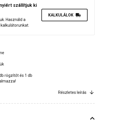
iért szállítjuk ki
KALKULÁLOK
juk. Használd a
dő kalkulátorunkat.
eme
jük
b rögzítőt és 1 db
talmazza!
Részletes leírás