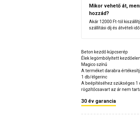
Mikor vehető át, menny
hozzád?
Akár 12000 Ft-tól kiszállít
szállítási díj és átvételi i
Beton kezdő kúpcserép
Élek legömbölyített kezdőel
Magico színű
A terméket darabra értékesít
1 db/élgerinc
A beépítéséhez szükséges 1 d
rögzítőcsavart az ár nem tar
30 év garancia