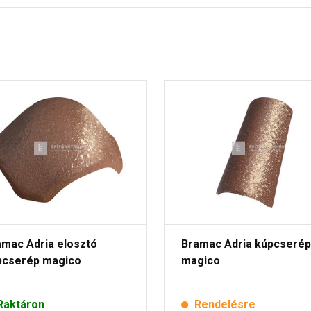
amac Adria elosztó
Bramac Adria kúpcserép
pcserép magico
magico
Raktáron
Rendelésre