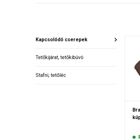
Kapcsolódó cserepek
Tetőkijárat, tetőkibúvó
Stafni, tetőléc
Br
kú