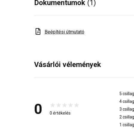
Dokumentumok
(1)
Beépítési útmutató
Vásárlói vélemények
5 csilla
4 csilla
0
3 csilla
0 értékelés
2 csilla
1 csilla