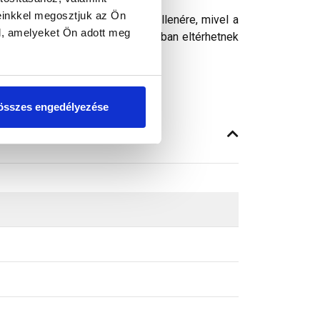
rép ára nem tartalmazza.
einkkel megosztjuk az Ön
ósághű megjelenítését. Ennek ellenére, mivel a
l, amelyeket Ön adott meg
peken látható színek árnyalataikban eltérhetnek
összes engedélyezése