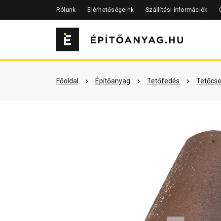
Rólunk
Elérhetőségeink
Szállítási információk
Szükséged lehet rá
Részletes 
Főoldal
Építőanyag
Tetőfedés
Tetőcse