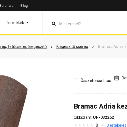
Garancia
Blog
leírás
Termékinformáció
Dokumentumok
Vásárlói véle
Termékek
rép, tetőcserép kiegészítő
Kiegészítő cserép
Bramac Adria 
Bev
Összehasonlítás
Bramac Adria ke
Cikkszám:
UH-032262
0
0 értékelés