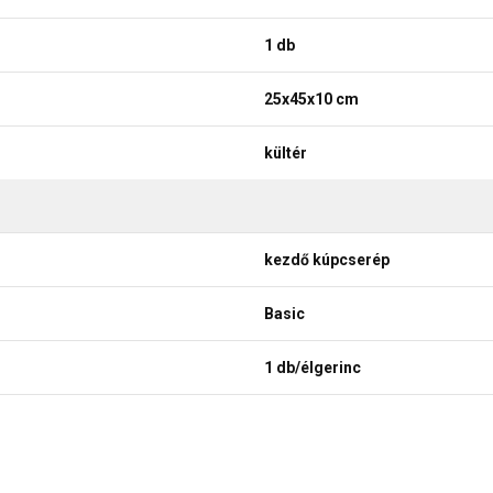
1 db
25x45x10 cm
kültér
kezdő kúpcserép
Basic
1 db/élgerinc