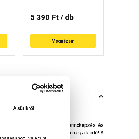
5 390 Ft
/ db
5 585
Megnézem
A sütikről
alkalmazásával egyszerűbb a gerincképzés és
kúpcserép-rögzítővel viharállóan rögzítendő! A
tosításához, valamint