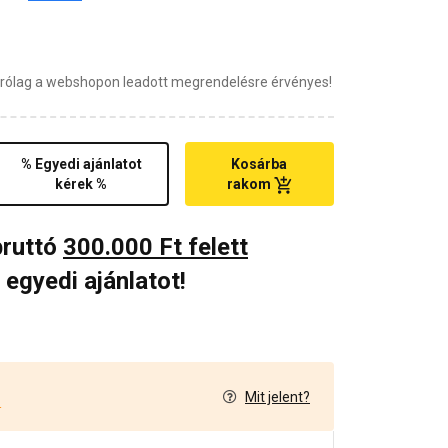
zárólag a webshopon leadott megrendelésre érvényes!
% Egyedi ajánlatot
Kosárba
kérek %
rakom
bruttó
300.000 Ft felett
 egyedi ajánlatot!
Mit jelent?
4