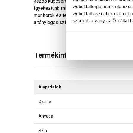
kezdő kúpcserepet 1 db kúprögzítővel és 1 db r
weboldalforgalmunk elemzésé
Igyekeztünk minden technikailag lehetséges mó
weboldalhasználatra vonatko
monitorok és telefonok kijelzőin megjelenő szí
számukra vagy az Ön által ha
a tényleges színektől.
Termékinformáció
Alapadatok
Gyártó
Anyaga
Szín