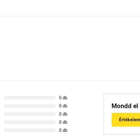
g
0 db
Mondd el 
g
0 db
g
0 db
Értékele
g
0 db
g
0 db