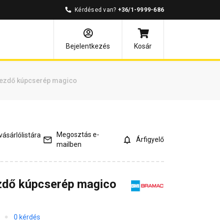
Kérdésed van?
+36/1-9999-686
mények
Kérdések és válaszok
Bejelentkezés
Kosár
kezdő kúpcserép magico
Megosztás e-
ásárlólistára
Árfigyelő
mailben
zdő kúpcserép magico
0 kérdés