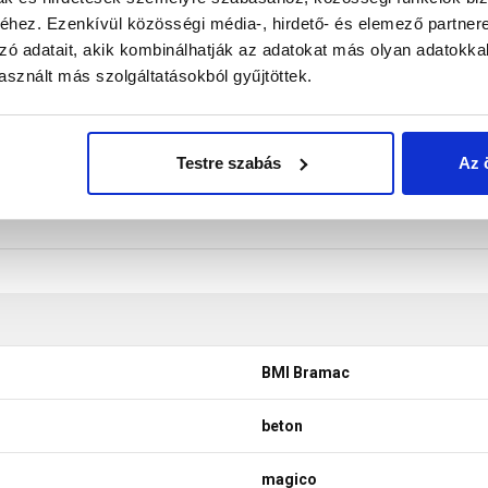
ögzítőcsavarral kell rögzíteni, melyek vételárát a kezdő kúpcse
hez. Ezenkívül közösségi média-, hirdető- és elemező partner
don biztosítani a termékeink színének a lehető leginkább val
zó adatait, akik kombinálhatják az adatokat más olyan adatokka
nek a legtöbb esetben nem tükrözik 100%-ban a valóságot, a ké
sznált más szolgáltatásokból gyűjtöttek.
Testre szabás
Az 
BMI Bramac
beton
magico