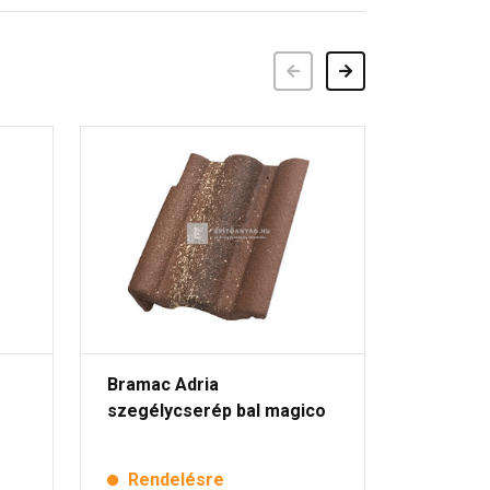
Előző
Következő
Bramac Adria
Bramac 
szegélycserép bal magico
szellőz
Rendelésre
Rende